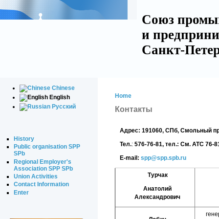
Союз промы
и предприни
Санкт-Петер
Chinese
Home
English
Русский
Контакты
Адрес:
191060, СПб, Смольный про
History
Тел.
:
576-76-81, тел.: См. АТС 76-8
Public organisation SPP
SPb
E-mail:
spp@spp.spb.ru
Regional Employer's
Association SPP SPb
Турчак
Union Activities
Contact Information
Анатолий
Enter
Александрович
гене