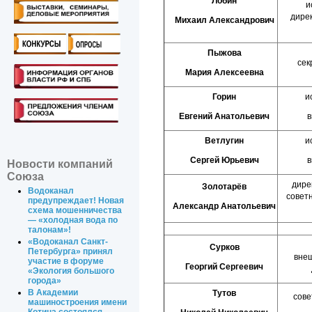
Лобин
и
дире
Михаил Александрович
Пыжова
сек
Мария Алексеевна
Горин
и
Евгений Анатольевич
в
Ветлугин
и
Сергей Юрьевич
в
Новости компаний
Союза
дире
Золотарёв
Водоканал
совет
предупреждает! Новая
Александр Анатольевич
схема мошенничества
— «холодная вода по
талонам»!
«Водоканал Санкт-
Сурков
Петербурга» принял
вне
участие в форуме
Георгий Сергеевич
«Экология большого
города»
В Академии
Тутов
сове
машиностроения имени