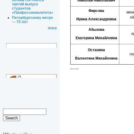
Котина состоялся
Николай Николаевич
третий выпуск
студентов
Фирсова
мен
«Профессионалитета»
о
Петербургскому метро
Ирина Александровна
— 70 лет
more
Абызова
п
Екатерина Михайловна
Останина
гл
Валентина Михайловна
____