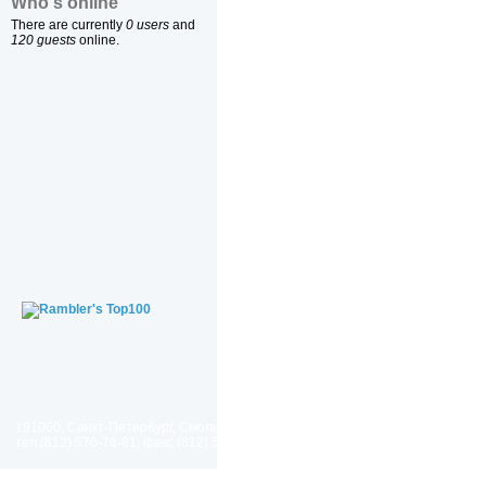
Who's online
There are currently
0 users
and
120 guests
online.
191060, Санкт-Петербург, Смольный проезд, дом 1, литер Б
тел.(812) 576-76-81, факс (812) 576-77-92 E-mail: spp@spp.spb.ru