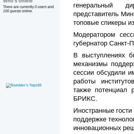
Who's online
генеральный д
There are currently
0 users
and
100 guests
online.
представитель Мин
топовые спикеры из
Модератором сесс
губернатор Санкт-П
В выступлениях б
механизмы поддерж
сессии обсудили и
работы институто
также потенциал р
БРИКС.
Иностранные гости 
поддержке технолог
инновационных реш