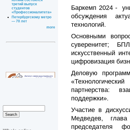
Котина состоялся
третий выпуск
Баркемп 2024 - ун
студентов
«Профессионалитета»
обсуждения акт
Петербургскому метро
— 70 лет
технологий.
more
Основными вопрос
суверенитет; БПЛ
искусственный инт
цифровизация бизн
Деловую программ
«Технологически
партнерства: в
поддержки».
Участие в дискус
Медведев, глав
председателя ф