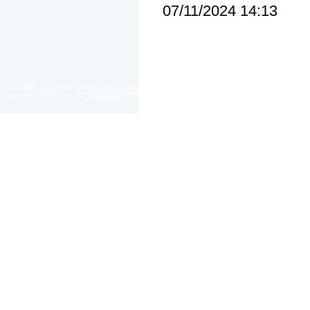
07/11/2024 14:13
191060, Санкт-Петербург, Смольный проезд, дом 1, литер Б
тел.(812) 576-76-81, факс (812) 576-77-92 E-mail: spp@spp.spb.ru