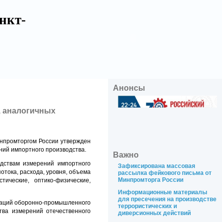
нкт-
Анонсы
, аналогичных
инпромторгом России утвержден
ний импортного производства.
Важно
едствам измерений импортного
Зафиксирована массовая
отока, расхода, уровня, объема
рассылка фейкового письма от
Минпромторга России
ические, оптико-физические,
Информационные материалы
для пресечения на производстве
изаций оборонно-промышленного
террористических и
тва измерений отечественного
диверсионных действий