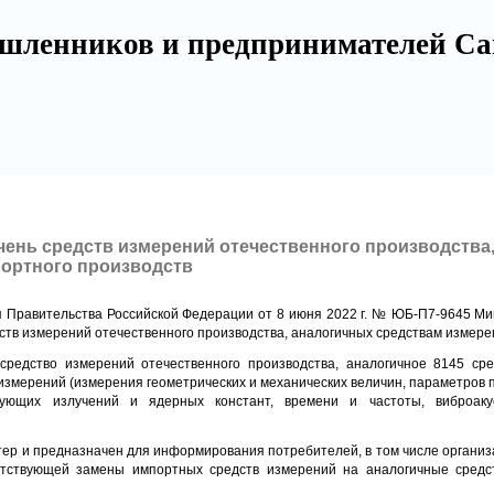
шленников и предпринимателей Са
ень средств измерений отечественного производства
ортного производств
я Правительства Российской Федерации от 8 июня 2022 г. № ЮБ-П7-9645 М
ств измерений отечественного производства, аналогичных средствам измере
средство измерений отечественного производства, аналогичное 8145 ср
измерений (измерения геометрических и механических величин, параметров п
рующих излучений и ядерных констант, времени и частоты, виброакуст
тер и предназначен для информирования потребителей, в том числе орган
етствующей замены импортных средств измерений на аналогичные средс