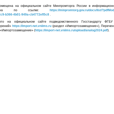
азмещена на официальном сайте Минпромторга России в информационн
тупна по ссылке:
https://minpromtorg.gov.ru/docs/list/?pdfM
c9-b366-4b01-949a-cb4772efl5c8
.
 что на официальном сайте подведомственного Госстандарту ФГ
ерений»
https://import-net.vniims.ru
(раздел «Импортозамещение»), Перечень
 «Импортозамещение» (
https://import-net.vniims.ru/upload/analog2024.pdf
).