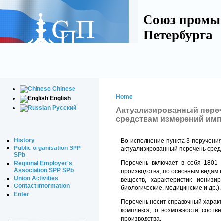
Союз промы
Петербурга
Chinese
Home
English
Русский
Актуализированный переч
средствам измерений имп
History
Во исполнение пункта 3 поручени
Public organisation SPP
актуализированный перечень сред
SPb
Перечень включает в себя 1801 
Regional Employer's
Association SPP SPb
производства, по основным видам 
Union Activities
веществ, характеристик ионизи
Contact Information
биологические, медицинские и др.).
Enter
Перечень носит справочный харак
комплекса, о возможности соотв
производства.