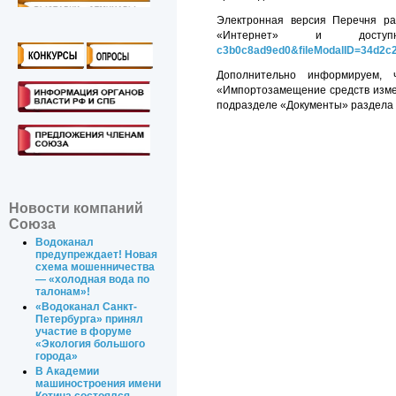
Электронная версия Перечня р
«Интернет» и дос
c3b0c8ad9ed0&fileModalID=34d2c2
Дополнительно информируем,
«Импортозамещение средств изм
подразделе «Документы» раздела
Новости компаний
Союза
Водоканал
предупреждает! Новая
схема мошенничества
— «холодная вода по
талонам»!
«Водоканал Санкт-
Петербурга» принял
участие в форуме
«Экология большого
города»
В Академии
машиностроения имени