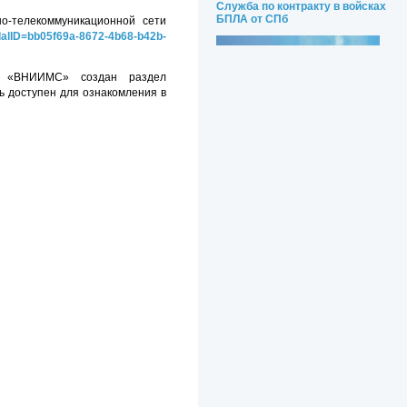
Служба по контракту в войсках
БПЛА от СПб
о-телекоммуникационной сети
odalID=bb05f69a-8672-4b68-b42b-
БУ «ВНИИМС» создан раздел
 доступен для ознакомления в