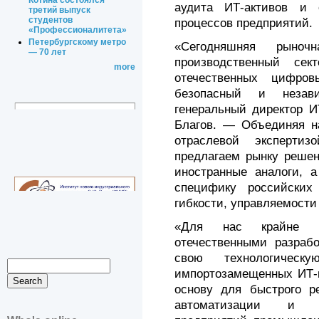
Котина состоялся
аудита ИТ-активов и 
третий выпуск
студентов
процессов предприятий.
«Профессионалитета»
Петербургскому метро
«Сегодняшняя рыночн
— 70 лет
производственный сек
more
отечественных цифро
безопасный и незав
генеральный директор И
Благов. — Объединяя н
отраслевой экспертиз
предлагаем рынку решен
иностранные аналоги, а
специфику российски
гибкости, управляемости
«Для нас крайне в
отечественными разрабо
свою технологическу
импортозамещенных ИТ-и
основу для быстрого р
автоматизации и ц