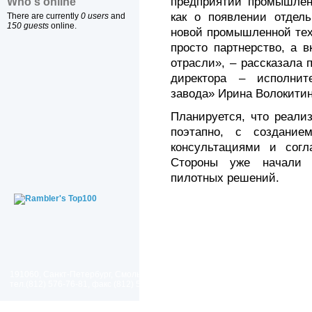
предприятий промышлен
Who's online
как о появлении отдел
There are currently
0 users
and
150 guests
online.
новой промышленной тех
просто партнерство, а 
отрасли», – рассказала 
директора – исполнит
завода» Ирина Волокитин
Планируется, что реали
поэтапно, с создание
консультациями и согла
Стороны уже начали 
пилотных решений.
191060, Санкт-Петербург, Смольный проезд, дом 1, литер Б
тел.(812) 576-76-81, факс (812) 576-77-92 E-mail: spp@spp.spb.ru