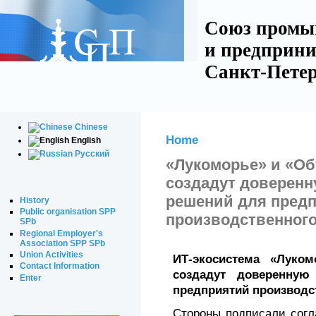
Союз промы
и предприни
Санкт-Петер
Chinese
Home
English
Русский
«Лукоморье» и «Об
создадут доверенн
решений для пред
History
Public organisation SPP
производственного
SPb
Regional Employer's
Association SPP SPb
Union Activities
ИТ-экосистема «Луко
Contact Information
создадут доверенную
Enter
предприятий производст
Стороны подписали согл