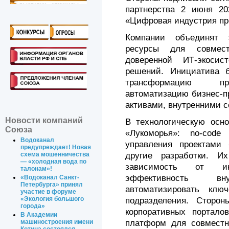
партнерства 2 июня 20
«Цифровая индустрия п
Компании объединят э
ресурсы для совмест
доверенной ИТ-экоси
решений. Инициатива 
трансформацию пр
автоматизацию бизнес-п
активами, внутренними с
Новости компаний
В технологическую осн
Союза
«Лукоморья»: no-code
Водоканал
управления проектами
предупреждает! Новая
другие разработки. И
схема мошенничества
— «холодная вода по
зависимость от ин
талонам»!
эффективность в
«Водоканал Санкт-
Петербурга» принял
автоматизировать клю
участие в форуме
«Экология большого
подразделения. Сторон
города»
корпоративных портало
В Академии
платформ для совместн
машиностроения имени