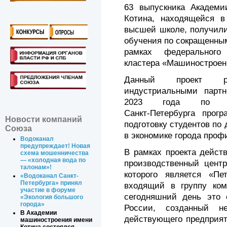
63 выпускника Академи
Котина, находящейся в
высшей школе, получили
обучения по сокращенны
рамках федерального
кластера «Машиностроен
Данный проект р
индустриальными парт
2023 года по утв
Санкт‑Петербурга прог
Новости компаний
подготовку студентов по
Союза
в экономике города про
Водоканал
предупреждает! Новая
В рамках проекта дейст
схема мошенничества
— «холодная вода по
производственный цент
талонам»!
которого является «Пет
«Водоканал Санкт-
Петербурга» принял
входящий в группу ком
участие в форуме
сегодняшний день это 
«Экология большого
города»
России, созданный не
В Академии
действующего предприят
машиностроения имени