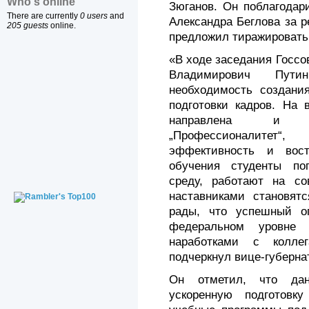
Who's online
Зюганов. Он поблагодар
There are currently
0 users
and
Александра Беглова за 
205 guests
online.
предложил тиражировать
«В ходе заседания Госс
Владимирович Пут
необходимость создани
подготовки кадров. На 
направлена и ф
„Профессионалитет“
эффективность и вост
обучения студенты по
среду, работают на со
наставниками становят
рады, что успешный о
федеральном уровне
наработками с колле
подчеркнул вице-губерна
Он отметил, что дан
ускоренную подготовку