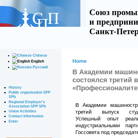
Союз промы
и предприни
Санкт-Петер
Chinese
Home
English
Русский
В Академии машин
состоялся третий 
«Профессионалите
History
Public organisation SPP
SPb
Regional Employer's
В Академии машиностр
Association SPP SPb
Union Activities
третий выпуск студе
Contact Information
Успешный опыт реали
Enter
индустриальными парт
Госсовета под председат