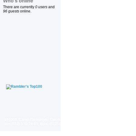
Who's online
There are currently
0 users
and
96 guests
online.
191060, Санкт-Петербург, Смольный проезд, дом 1, литер Б
тел.(812) 576-76-81, факс (812) 576-77-92 E-mail: spp@spp.spb.ru