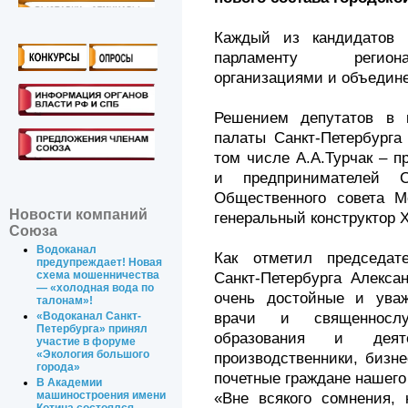
Каждый из кандидатов 
парламенту регион
организациями и объедин
Решением депутатов в 
палаты Санкт-Петербурга
том числе А.А.Турчак – 
и предпринимателей Са
Общественного совета Мо
Новости компаний
генеральный конструктор 
Союза
Водоканал
Как отметил председате
предупреждает! Новая
схема мошенничества
Санкт-Петербурга Алекса
— «холодная вода по
очень достойные и ува
талонам»!
врачи и священнослу
«Водоканал Санкт-
Петербурга» принял
образования и дея
участие в форуме
«Экология большого
производственники, бизн
города»
почетные граждане нашего
В Академии
машиностроения имени
«Вне всякого сомнения,