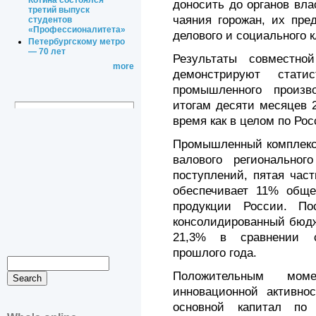
Котина состоялся
доносить до органов вл
третий выпуск
чаяния горожан, их пре
студентов
«Профессионалитета»
делового и социального к
Петербургскому метро
— 70 лет
Результаты совместно
more
демонстрируют статис
промышленного произв
итогам десяти месяцев 
время как в целом по Рос
Промышленный комплекс 
валового региональног
поступлений, пятая час
обеспечивает 11% обще
продукции России. По
консолидированный бюдж
21,3% в сравнении с
прошлого года.
Положительным мом
инновационной активно
основной капитал по 