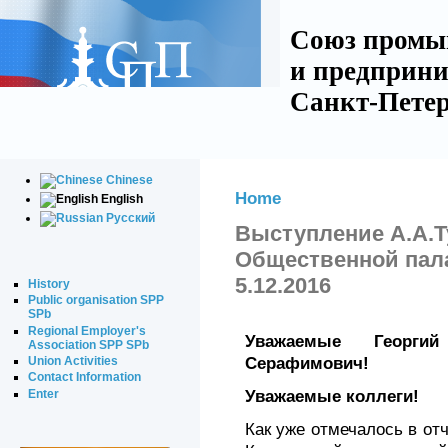
Союз промы
и предприни
Санкт-Петер
Chinese
Home
English
Русский
Выступление А.А.Т
Общественной пала
5.12.2016
History
Public organisation SPP
SPb
Regional Employer's
Уважаемые Георги
Association SPP SPb
Union Activities
Серафимович!
Contact Information
Enter
Уважаемые коллеги!
Как уже отмечалось в о