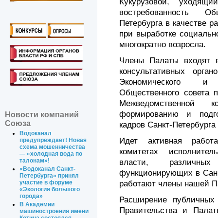
Кукурузовой, уходящи
востребованность О
Петербурга в качестве р
при выработке социальн
многократно возросла.
Члены Палаты входят 
консультативных органо
Экономического и
Общественного совета п
Межведомственной
формированию и подго
Новости компаний
Союза
кадров Санкт-Петербурга 
Водоканал
Идет активная работ
предупреждает! Новая
схема мошенничества
комитетах исполнител
— «холодная вода по
талонам»!
власти, различн
«Водоканал Санкт-
функционирующих в Санк
Петербурга» принял
работают члены нашей П
участие в форуме
«Экология большого
города»
Расширение публичных
В Академии
Правительства и Палат
машиностроения имени