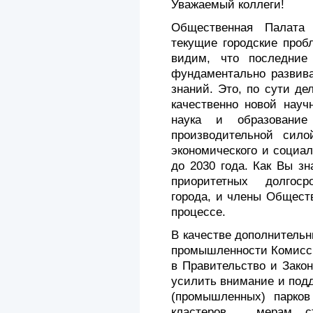
Уважаемый коллеги!
Общественная Палата
текущие городские проб
видим, что последние
фундаментально развива
знаний. Это, по сути де
качественно новой научн
наука и образование 
производительной сило
экономического и социал
до 2030 года. Как Вы з
приоритетных долгос
города, и члены Общест
процессе.
В качестве дополнитель
промышленности Комисси
в Правительство и Зако
усилить внимание и под
(промышленных) парков
кластеров, мерам ст