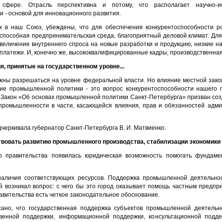
сфере. Отрасль перспективна и потому, что располагает научно-и
 - основой для инновационного развития.
х в наш Союз, убеждены, что для обеспечения конкурентоспособности 
способная предпринимательская среда, благоприятный деловой климат. Д
 увеличение внутреннего спроса на новые разработки и продукцию, низкие 
платежи. И, конечно же, высококвалифицированные кадры, производственная 
я, принятые на государственном уровне...
лжны разрешаться на уровне федеральной власти. Но влияние местной зак
ие промышленной политики - это вопрос конкурентоспособности нашего 
 Закон «Об основах промышленной политики Санкт-Петербурга» призван соз
промышленности в части, касающейся влияния, прав и обязанностей адми
дчеркивала губернатор Санкт-Петербурга В. И. Матвиенко.
ствовать развитию промышленного производства, стабилизации экономики 
о правительства появилась юридическая возможность помогать фундаме
 наличия соответствующих ресурсов. Поддержка промышленной деятельно
ей возникал вопрос: с чего бы это город оказывает помощь частным предп
равительства есть четкое законодательное обоснование.
сано, что государственная поддержка субъектов промышленной деятель
венной поддержки, информационной поддержки, консультационной поддер