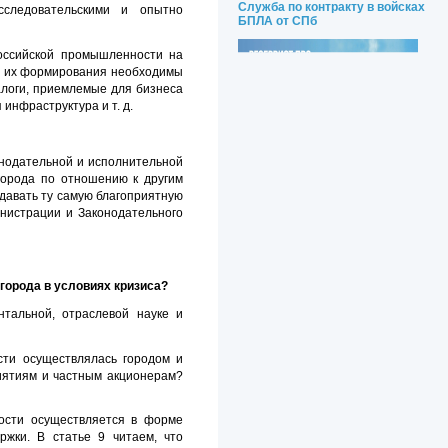
Служба по контракту в войсках
сследовательскими и опытно
БПЛА от СПб
российской промышленности на
ля их формирования необходимы
налоги, приемлемые для бизнеса
инфраструктура и т. д.
онодательной и исполнительной
города по отношению к другим
давать ту самую благоприятную
нистрации и Законодательного
города в условиях кризиса?
нтальной, отраслевой науке и
сти осуществлялась городом и
риятиям и частным акционерам?
ности осуществляется в форме
жки. В статье 9 читаем, что