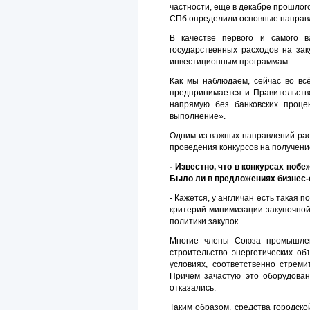
частности, еще в декабре прошлог
СПб определили основные направ
В качестве первого и самого в
государственных расходов на зак
инвестиционным программам.
Как мы наблюдаем, сейчас во всё
предпринимается и Правительство
напрямую без банковских проце
выполнение».
Одним из важных направлений ра
проведения конкурсов на получение
- Известно, что в конкурсах поб
Было ли в предложениях бизнес-
- Кажется, у англичан есть такая 
критерий минимизации закупочной
политики закупок.
Многие члены Союза промышлен
строительство энергетических об
условиях, соответственно стреми
Причем зачастую это оборудован
отказались.
Таким образом, средства городско