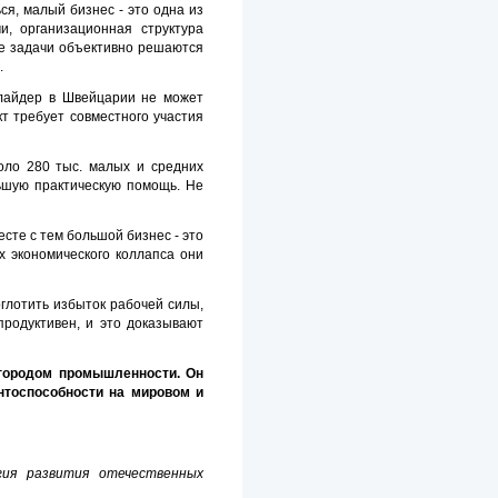
ся, малый бизнес - это одна из
, организационная структура
ые задачи объективно решаются
.
ллайдер в Швейцарии не может
т требует совместного участия
оло 280 тыс. малых и средних
ьшую практическую помощь. Не
есте с тем большой бизнес - это
х экономического коллапса они
глотить избыток рабочей силы,
родуктивен, и это доказывают
городом промышленности. Он
нтоспособности на мировом и
ия развития отечественных