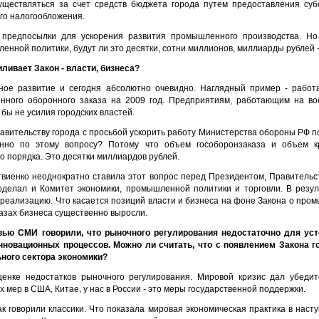
ществляться за счет средств бюджета города путем предоставления суб
ого налогообложения.
 предпосылки для ускорения развития промышленного производства. Но 
нной политики, будут ли это десятки, сотни миллионов, миллиарды рублей -
иливает Закон - власти, бизнеса?
ое развитие и сегодня абсолютно очевидно. Наглядный пример - работ
енного оборонного заказа на 2009 год. Предприятиям, работающим на в
бы не усилия городских властей.
авительству города с просьбой ускорить работу Министерства обороны РФ п
нно по этому вопросу? Потому что объем гособоронзаказа и объем к
 порядка. Это десятки миллиардов рублей.
виенко неоднократно ставила этот вопрос перед Президентом, Правитель
делал и Комитет экономики, промышленной политики и торговли. В резу
х реализацию. Что касается позиций власти и бизнеса на фоне Закона о про
лазах бизнеса существенно выросли.
вью СМИ говорили, что рыночного регулирования недостаточно для усто
новационных процессов. Можно ли считать, что с появлением Закона г
ьного сектора экономики?
ценке недостатков рыночного регулирования. Мировой кризис дал убедит
мер в США, Китае, у нас в России - это меры государственной поддержки.
как говорили классики. Что показала мировая экономическая практика в наст