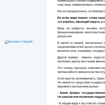
наименьшей степени подвержена э
пока лишь зафиксировано снижение
Как ни парадоксально, но Компарт
Во всём мире помнят слова наше
это корабль, имеющий паруса, а 
Вряд ли найдется человек, ко
функционирования капиталистичес
депрессии.
В одной из лекций, прочитанных 
предпринимателей делать необход
внешняя сила, например, государс
Другой пример - именно недоста
проложил дорогу жестокому финанс
Это теперь признано повсеместн
чрезвычайного вмешательства госу
Если коротко резюмировать, Зако
Он является средством государст
мировом и внутреннем рынках.
- Какие формы государственно
госзаказов или косвенная поддер
- В общем виде я бы ответил слова