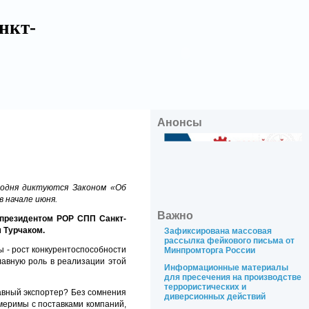
нкт-
Анонсы
годня диктуются Законом «Об
 начале июня.
Важно
с президентом РОР СПП Санкт-
м Турчаком.
Зафиксирована массовая
рассылка фейкового письма от
ы - рост конкурентоспособности
Минпромторга России
лавную роль в реализации этой
Информационные материалы
для пресечения на производстве
террористических и
лавный экспортер? Без сомнения
диверсионных действий
змеримы с поставками компаний,