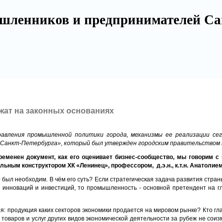
шленников и предпринимателей Са
ат на законных основаниях
равления промышленной политики города, механизмы ее реализации се
Санкт-Петербурга», который был утвержден городским правительством в
ременен документ, как его оценивает бизнес-сообщество, мы говорим 
льным конструктором ХК «Ленинец», профессором, д.э.н., к.т.н. Анатолие
 был необходим. В чём его суть? Если стратегическая задача развития стран
е инноваций и инвестиций, то промышленность - основной претендент на г
ия: продукция каких секторов экономики продается на мировом рынке? Кто г
товаров и услуг других видов экономической деятельности за рубеж не сои