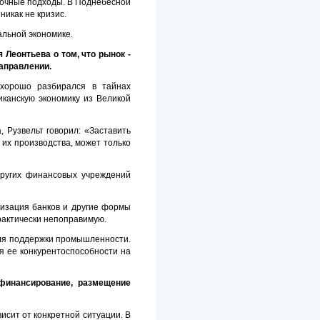
ночные подходы. В Поднебесной
икак не кризис.
альной экономике.
Леонтьева о том, что рынок -
направлении.
 хорошо разбирался в тайнах
иканскую экономику из Великой
 Рузвельт говорил: «Заставить
их производства, может только
других финансовых учреждений
изация банков и другие формы
рактически непоправимую.
для поддержки промышленности.
я ее конкурентоспособности на
финансирование, размещение
исит от конкретной ситуации. В