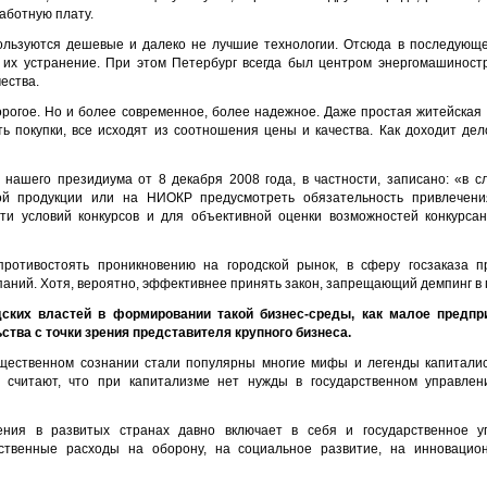
работную плату.
пользуются дешевые и далеко не лучшие технологии. Отсюда в последующ
а их устранение. При этом Петербург всегда был центром энергомашинос
ества.
орогое. Но и более современное, более надежное. Даже простая житейская 
ь покупки, все исходят из соотношения цены и качества. Как доходит дело
нашего президиума от 8 декабря 2008 года, в частности, записано: «в с
ной продукции или на НИОКР предусмотреть обязательность привлечени
ти условий конкурсов и для объективной оценки возможностей конкурса
противостоять проникновению на городской рынок, в сферу госзаказа пр
ний. Хотя, вероятно, эффективнее принять закон, запрещающий демпинг в 
дских властей в формировании такой бизнес-среды, как малое предп
тва с точки зрения представителя крупного бизнеса.
щественном сознании стали популярны многие мифы и легенды капиталист
е считают, что при капитализме нет нужды в государственном управлен
ения в развитых странах давно включает в себя и государственное уп
рственные расходы на оборону, на социальное развитие, на инновацио