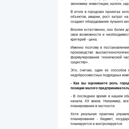
экономику: инвестиции, налоги, за
В итоге в городских проектах ис
объектов, аварии, рост затрат н
создают оборудование лучшего кач
Вполне естественно, оно более д
свои возможности и необходимост
критерий - цена.
Именно поэтому в постановлении 
производство высокотехнологич
формулирования технической час
существу».
Это, считаю, один из способов 
недобросовестных подрядных компа
- Как вы оцениваете роль горо
позиции малого предпринимательс
- В последнее время в нашем об
начала XX веков. Например, вс
планировании в частности.
Хотя реальная практика управл
планирование - бюджет, госуда
планируется и контролируется.