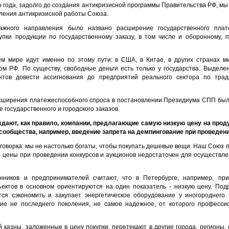
о года, задолго до создания антикризисной программы Правительства РФ, м
ления антикризисной работы Союза.
ажного направления было названо расширение государственного плат
упки продукции по государственному заказу, в том числе и оборонному,
м мире идут именно по этому пути: в США, в Китае, в других странах м
м РФ. По существу, свободные деньги есть только у государства. Выделе
нтов довести ассигнования до предприятий реального сектора по трад
сширения платежеспособного спроса в постановлении Президиума СПП был
 государственного и городского заказов.
еждают, как правило, компании, предлагающие самую низкую цену на прод
сообщества, например, введение запрета на демпингование при проведени
поговорка: мы не настолько богаты, чтобы покупать дешевые вещи. Наш Союз 
 цены при проведении конкурсов и аукционов недостаточен для осуществл
ников и предпринимателей считают, что в Петербурге, например, пр
ъектов в основном ориентируются на один показатель - низкую цену. Подр
тся сэкономить и закупает энергетическое оборудование у иногороднего
ие не последнего поколения, не самое надежное, от которого професси
й казны, заложенные в цену покупки, перетекают в другие города, регионы