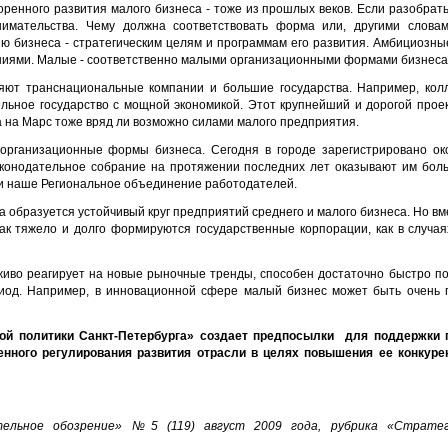
оренного развития малого бизнеса - тоже из прошлых веков. Если разобрать
имательства. Чему должна соответствовать форма или, другими словами
ю бизнеса - стратегическим целям и программам его развития. Амбициозн
ниями. Малые - соответственно малыми организационными формами бизнеса
яют транснациональные компании и большие государства. Например, ко
ельное государство с мощной экономикой. Этот крупнейший и дорогой проек
 на Марс тоже вряд ли возможно силами малого предприятия.
 организационные формы бизнеса. Сегодня в городе зарегистрировано ок
аконодательное собрание на протяжении последних лет оказывают им бол
 и наше Региональное объединение работодателей.
а образуется устойчивый круг предприятий среднего и малого бизнеса. Но вм
ак тяжело и долго формируются государственные корпорации, как в случая
живо реагирует на новые рыночные тренды, способен достаточно быстро по
иод. Например, в инновационной сфере малый бизнес может быть очень п
ой политики Санкт-Петербурга» создает предпосылки для поддержки 
енного регулирования развития отрасли в целях повышения ее конкуре
ельное обозрение» №5 (119) август 2009 года,
рубрика «Стратег