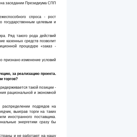
ы на заседании Президиума СПП
ежеспособного спроса - рост
 по государственным целевым и
ира. Ряд такого рода действий
ние казенных средств позволит
иционной процедуре «заказ -
о признано изменение условий
укцию, за реализацию проекта.
и торгов?
придерживается такой позиции -
ения рациональной и экономной
и распределении подрядов на
ядчик, выиграв торги на таких
 или иностранного поставщика.
ональные энергетики сразу бы
, страны и не работают на нашу