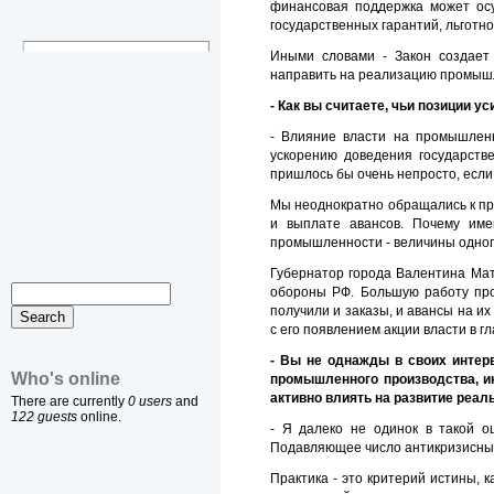
финансовая поддержка может осу
государственных гарантий, льготн
Иными словами - Закон создает
направить на реализацию промышле
- Как вы считаете, чьи позиции ус
- Влияние власти на промышленн
ускорению доведения государств
пришлось бы очень непросто, если 
Мы неоднократно обращались к пр
и выплате авансов. Почему име
промышленности - величины одного
Губернатор города Валентина Мат
обороны РФ. Большую работу про
получили и заказы, и авансы на и
с его появлением акции власти в г
- Вы не однажды в своих интер
Who's online
промышленного производства, ин
активно влиять на развитие реал
There are currently
0 users
and
122 guests
online.
- Я далеко не одинок в такой о
Подавляющее число антикризисных 
Практика - это критерий истины, 