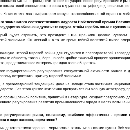
кономика Китая - страны, сочетающей государственное регулирование и ры
 показателей экономического роста с двухзначных цифр до однозначных, но н
ия Китая стала главным фактором конкурентоспособности этой страны в глоб
го знаменитого соотечественника лауреата Нобелевской премии Василия 
государство обязано надувать эти паруса, чтобы корабль плыл в нужном 
торый будет отрицать, что президент США Франклин Делано Рузвельт
кой экономики. Он жесткой и в то же время гибкой политикой вывел амер
накануне Второй мировой войны для студентов и преподавателей Гарварда,
имые обществу товары, беря на себя крайне тяжелый процесс организации 
тво, представляющее интересы граждан всего общества».
ток государственного регулирования спекулятивной активности банков и 
овому потрясению - кризису мировой экономики.
о, а преобладающей тенденцией даже на Западе стала частичная национал
дарства. Без этого кризис неизбежно превратился бы в общую катастрофу, п
н о промышленной политике, принятый в Петербурге, создает предпосылки 
венного регулирования развития промышленности города в целях повышени
го регулирования рынка, по-вашему, наиболее эффективны - прямое 
жка в виде законов, нормативов?
ми детского стихотворения - меры всякие важны, меры всякие нужны. Всё зав