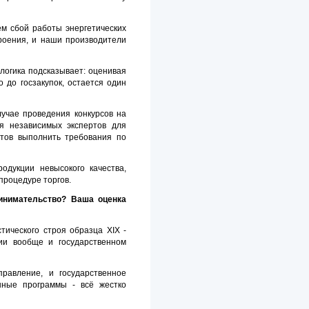
ем сбой работы энергетических
троения, и наши производители
логика подсказывает: оценивая
 до госзакупок, остается один
лучае проведения конкурсов на
я независимых экспертов для
нтов выполнить требования по
одукции невысокого качества,
процедуре торгов.
ринимательство? Ваша оценка
ического строя образца XIX -
ии вообще и государственном
равление, и государственное
нные программы - всё жестко