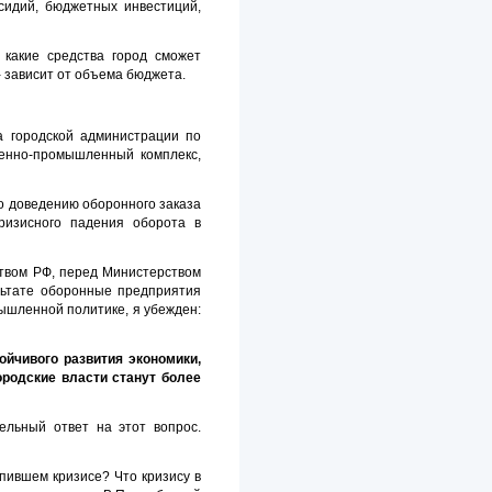
сидий, бюджетных инвестиций,
какие средства город сможет
 зависит от объема бюджета.
а городской администрации по
оенно-промышленный комплекс,
о доведению оборонного заказа
ризисного падения оборота в
ством РФ, перед Министерством
льтате оборонные предприятия
мышленной политике, я убежден:
йчивого развития экономики,
ородские власти станут более
ельный ответ на этот вопрос.
упившем кризисе? Что кризису в