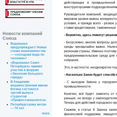
действующих в промышленной 
конструкторскими подразделениями
Руководители компаний, входящи
мировом уровне важны конкуренто
условия, и прежде всего - резкое
ставки кредитования, таможенные 
Новости компаний
- Вероятно, здесь помогут решени
Союза
- Безусловно, многие вопросы до
Водоканал
среды чрезвычайно важно. Налич
предупреждает! Новая
схема мошенничества
регионам страны. Именно поэтому
— «холодная вода по
предпринимательскую среду для 
талонам»!
собрания.
«Водоканал Санкт-
Петербурга» принял
Это, в частности, неоднократно по
участие в форуме
«Экология большого
- Насколько Закон будет способ
города»
В Академии
- С выходом Закона у городског
машиностроения имени
промышленности.
Котина состоялся
третий выпуск
Конечно, всё будет зависеть от
студентов
раньше, но всегда у законодател
«Профессионалитета»
Теперь для действий городского п
Петербургскому метро
— 70 лет
Скажем, в статье 8 Закона запи
more
финансовой поддержки, имущест