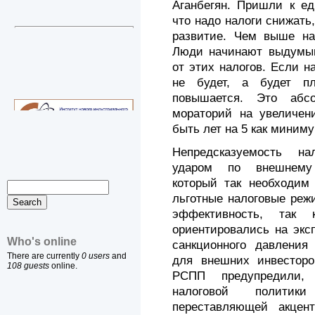
Аганбегян. Пришли к ед
что надо налоги снижать,
развитие. Чем выше на
Люди начинают выдумыв
от этих налогов. Если н
не будет, а будет пл
повышается. Это абс
мораторий на увеличен
быть лет на 5 как миниму
Непредсказуемость на
ударом по внешнему 
который так необходим
льготные налоговые реж
эффективность, так 
ориентировались на экс
Who's online
санкционного давления
There are currently
0 users
and
для внешних инвесторо
108 guests
online.
РСПП предупредили, 
налоговой политик
переставляющей акцен