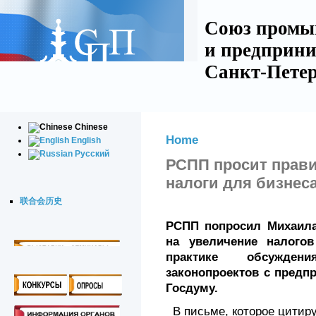
Союз промы
и предприни
Санкт-Петер
Chinese
Home
English
Русский
РСПП просит прав
налоги для бизнес
联合会历史
РСПП попросил Михаила
на увеличение налого
практике обсужден
законопроектов с предп
Госдуму.
В письме, которое цитиру