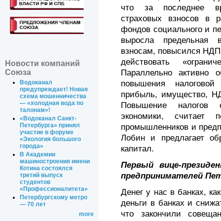
что за последнее вр
страховых взносов в 
фондов социального и пе
выросла предельная 
взносам, повысился НДП
действовать «ограни
Новости компаний
Параллельно активно 
Союза
повышения налоговой
Водоканал
предупреждает! Новая
прибыль, имущество, Н
схема мошенничества
— «холодная вода по
Повышение налогов о
талонам»!
экономики, считает 
«Водоканал Санкт-
Петербурга» принял
промышленников и предп
участие в форуме
Лобин и предлагает об
«Экология большого
города»
капитал.
В Академии
машиностроения имени
Первый вице-президе
Котина состоялся
предпринимателей Пет
третий выпуск
студентов
«Профессионалитета»
Денег у нас в банках, ка
Петербургскому метро
деньги в банках и снижа
— 70 лет
что закончили совеща
more