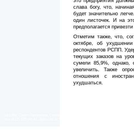
это предприятия должны
слава богу, что, начин
будет значительно легче
один листочек. И на эт
предполагается привезти
Отметим также, что, со
октябре, об ухудшении
респондентов РСПП. Уде
текущих заказов на уро
сумели 85,9%, однако,
увеличить. Также опро
отношения с иностра
ухудшаться.
191060, Санкт-Петербург, Смольный проезд, дом 1, литер Б
тел.(812) 576-76-81, факс (812) 576-77-92 E-mail: spp@spp.spb.ru