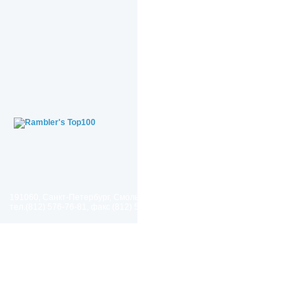
191060, Санкт-Петербург, Смольный проезд, дом 1, литер Б
тел.(812) 576-76-81, факс (812) 576-77-92 E-mail: spp@spp.spb.ru