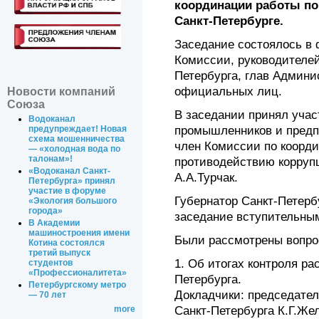
координации работы по
Санкт-Петербурге.
Заседание состоялось в
Комиссии, руководителей
Петербурга, глав Админи
официальных лиц.
Новости компаний
Союза
В заседании принял учас
Водоканал
промышленников и предп
предупреждает! Новая
схема мошенничества
член Комиссии по коорд
— «холодная вода по
талонам»!
противодействию коррупц
«Водоканал Санкт-
А.А.Турчак.
Петербурга» принял
участие в форуме
Губернатор Санкт-Петерб
«Экология большого
города»
заседание вступительны
В Академии
машиностроения имени
Были рассмотрены воп
Котина состоялся
третий выпуск
1. Об итогах контроля ра
студентов
«Профессионалитета»
Петербурга.
Петербургскому метро
Докладчики: председател
— 70 лет
Санкт-Петербурга К.Г.Же
more