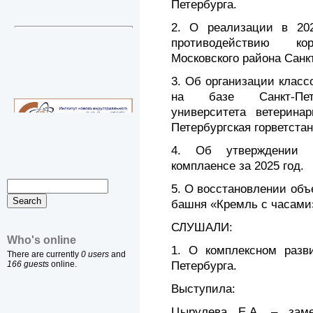
Петербурга.
2. О реализации в 20
противодействию к
Московского района Санкт
3. Об организации класс
на базе Санкт-Петер
университета ветерин
Петербургская горветста
4. Об утверждении д
комплаенсе за 2025 год.
5. О восстановлении объ
башня «Кремль с часами
СЛУШАЛИ:
Who's online
1. О комплексном разви
There are currently
0 users
and
Петербурга.
166 guests
online.
Выступила:
Цырулева Е.А. – заме