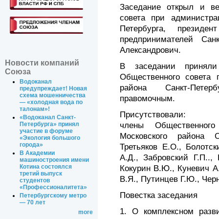
Заседание открыл и ве
совета при администра
Петербурга, президе
предпринимателей Санк
Александрович.
Новости компаний
В заседании принял
Союза
Общественного совета 
Водоканал
района Санкт-Петер
предупреждает! Новая
схема мошенничества
правомочным.
— «холодная вода по
талонам»!
Присутствовали:
«Водоканал Санкт-
члены Общественного
Петербурга» принял
участие в форуме
Московского района Са
«Экология большого
города»
Третьяков Е.О., Болотск
В Академии
А.Д., Забровский Г.П..,
машиностроения имени
Котина состоялся
Кокурин В.Ю., Куневич А
третий выпуск
В.Я., Путинцев Г.Ю., Черн
студентов
«Профессионалитета»
Повестка заседания
Петербургскому метро
— 70 лет
1. О комплексном разви
more