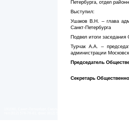
Петербурга, отдел район
Выступил:
Ушаков В.Н. – глава ад
Санкт-Петербурга
Подвел итоги заседания 
Турчак А.А. – председа
администрации Московско
Председатель Обществ
Секретарь Обществен
191060, Санкт-Петербург, Смольный проезд, дом 1, литер Б
тел.(812) 576-76-81, факс (812) 576-77-92 E-mail: spp@spp.spb.ru