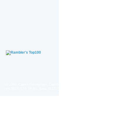
191060, Санкт-Петербург, Смольный проезд, дом 1, литер Б
тел.(812) 576-76-81, факс (812) 576-77-92 E-mail: spp@spp.spb.ru