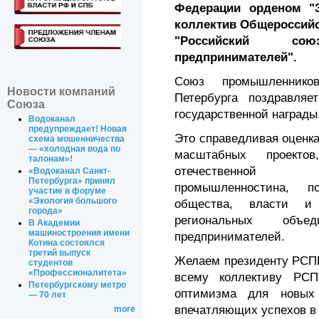
Федерации орденом "
коллектив Общероссийс
"Российский с
предпринимателей".
Союз промышленнико
Новости компаний
Петербурга поздравляе
Союза
государственной награды
Водоканал
предупреждает! Новая
Это справедливая оценк
схема мошенничества
— «холодная вода по
масштабных проекто
талонам»!
отечествен
«Водоканал Санкт-
Петербурга» принял
промышленностина, п
участие в форуме
«Экология большого
общества, власти и 
города»
региональных объе
В Академии
машиностроения имени
предпринимателей.
Котина состоялся
третий выпуск
Желаем президенту РСПП
студентов
«Профессионалитета»
всему коллективу РСП
Петербургскому метро
оптимизма для новых
— 70 лет
впечатляющих успехов в 
more