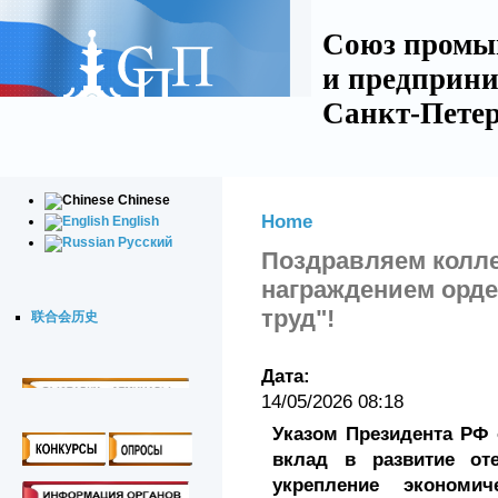
Союз промы
и предприни
Санкт-Петер
Chinese
Home
English
Русский
Поздравляем колл
награждением орде
труд"!
联合会历史
Дата:
14/05/2026 08:18
Указом Президента РФ о
вклад в развитие от
укрепление экономич