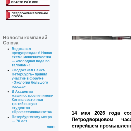
Новости компаний
Союза
Водоканал
предупреждает! Новая
схема мошенничества
— «холодная вода по
талонам»!
«Водоканал Санкт-
Петербурга» принял
участие в форуме
«Экология большого
города»
В Академии
машиностроения имени
Котина состоялся
третий выпуск
студентов
«Профессионалитета»
14 мая 2026 года со
Петербургскому метро
Петродворцовом ча
— 70 лет
старейшем промышленн
more