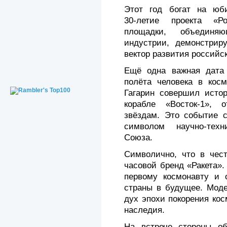
Этот год богат на юби
30‑летие проекта «Р
площадки, объединяю
индустрии, демонстри
вектор развития россий
Ещё одна важная дата 
полёта человека в кос
Гагарин совершил истор
корабле «Восток‑1», 
звёздам. Это событие 
символом научно‑техн
Союза.
Символично, что в чест
часовой бренд «Ракета»
первому космонавту и 
страны в будущее. Моде
дух эпохи покорения кос
наследия.
На встрече стороны о