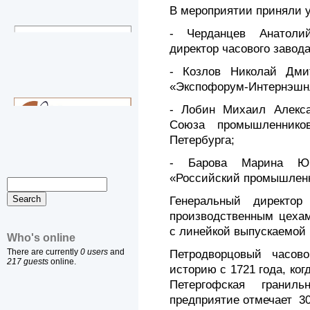
В мероприятии приняли у
- Черданцев Анатолий
директор часового завода
- Козлов Николай Дмит
«Экспофорум‑Интернэшн
- Лобин Михаил Алекса
Союза промышленнико
Петербурга;
- Барова Марина Юрь
«Российский промышлен
Генеральный директор
производственным цехам
с линейкой выпускаемой 
Who's online
There are currently
0 users
and
Петродворцовый часов
217 guests
online.
историю с 1721 года, ког
Петергофская гранил
предприятие отмечает 30