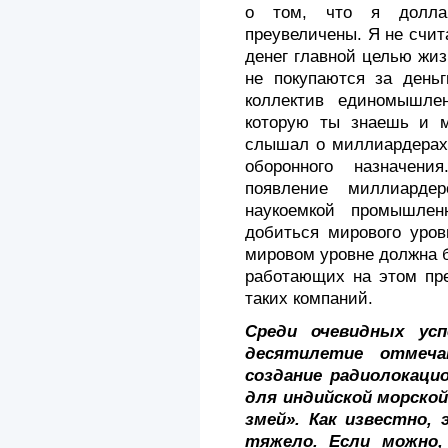
о том, что я дол­ла
преувеличены. Я не счи
де­нег главной целью жи
не покупаются за деньг
коллектив единомышлен
которую ты знаешь и м
слышал о милли­ардерах
обо­ронного назначен
появление миллиардер
наукоемкой промышлен
добиться мирового уровн
мировом уровне должна б
работающих на этом пре
та­ких компаний.
Среди очевидных усп
десятилетие отмеча
создание радиолокаци
для индийской мор­ской
змей». Как известно
тя­жело. Если можно,