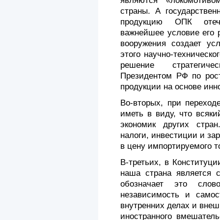
являют­ся «локомотив
страны. А государствен
продукцию ОПК отече
важнейшее условие его 
вооружения создает ус
этого научно-техническо
решение стратегиче
Президентом РФ по рост
продукции на основе инн
Во-вторых, при переход
иметь в виду, что всяки
экономик других стран
налоги, инвестиции и зар
в цену импортируемого т
В-третьих, в Конституц
наша страна является с
обозначает это слов
независимость и са­мос
внутренних делах и вне
иностранного вмешател