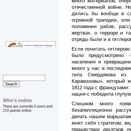
много материалов, оче
отечествен­ной войне. Н
дились бы вообще в сл
огромной трагедии, ил
положении рабов, рас
жертвах, о терроре и та
отряды были и в гит­леро
Если почитать гитлеровс
было предусмотрено -
населения и превращен
много у нас в по­следне
типа Смердякова из 
Карамазовы», который ж
1812 года с французами:
нация-с победила глупую
Who's online
Слишком много появи
There are currently
0 users
and
безапелляционно расс
151 guests
online.
делать нашим маршалам 
мнит себя стратегом, ви
прошествии десятков ле