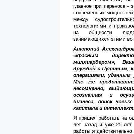
главное при пере­носе - 
со­временных мощностей
между судостроительно
технологиями и произво
на общности людей
занимающихся этими во­
Анатолий Александров
«красным директ
миллиардером», Ва
дружбой с Путиным, к
операциями, удачным
Мне же пред­ставля
несомненно, выдающи
осо­знанная и осущ
бизнеса, поиск новых
капитала и интеллекта
Я пришел работать на о
лет назад и уже 25 лет
работы я действительно 