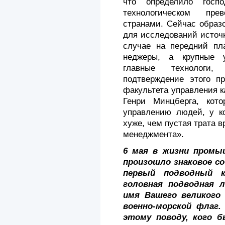
что определило госп
технологическом пре
странами. Сейчас образо
для исследований ис­точ
случае на передний пл
неджеры, а крупные уч
главные технологи, 
подтверждение этого п
факультета управления к
Генри Минцберга, ко­т
управлению людей, у ко
хуже, чем пустая трата 
менеджмента».
6 мая в жизни промы
произошло знаковое с
первый подводный к
головная под­водная 
имя Вашего великого 
военно-морской флаг
этому поводу, кого 