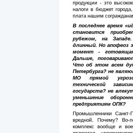
продукции - это высоко
нало­ги в бюджет города,
плата нашим сограждана
В последнее время «и
становится приобре
рубежом, на Западе.
длинный. Но апофеоз 
момент - го­товяща
Дальше, поговариваю
Что об этом всем ду
Петербурга? не являю
МО прямой угрозо
технической завис
государств? не влекут
уменьшение оборонн
предприятиям ОПК?
Промышленники Санкт-П
вредной. Почему? Во-п
комплекс вообще и вое