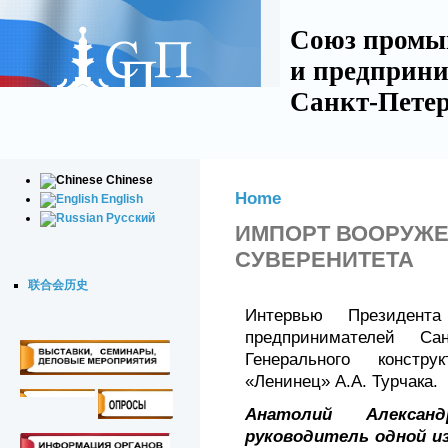
Союз промы
и предприни
Санкт-Петер
Chinese
Home
English
Русский
ИМПОРТ ВООРУЖЕ
СУВЕРЕНИТЕТА
联合会历史
Интервью Президент
предпринимателей Сан
Генерального кон­стр
«Ленинец» А.А. Турчака.
Анатолий Алекса
руководитель одной из