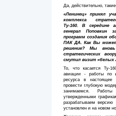
Да, действительно, такие
«Ленинец» принял уч
комплекса стратеги
Ту-160. В середине а
генерал Поповкин з
программ создания обо
ПАК ДА. Как Вы може
решение? Мы вновь
стратеги­ческих воо
смутил визит «белых 
То, что касается Ту-1
авиации - работы по 
ресурса в настоящее 
провести глубокую моде
занимаемся. Работ
утвержденными графика­
разрабатываем версию 
уста­новлен и на новом н