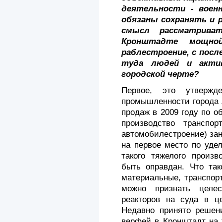
деятельности - во­ен
обязаны сохранять и 
смысл рассматриват
Кронштадте мощно
раблестроение, с пос
туда людей и актив
городской черте?
Первое, это утверж
промышленности города 
продаж в 2009 году по 
производство транс­по
автомобиле­строение) за
на первое место по уде
такого тяжелого произв
быть оправдан. Что так
материальные, транспор
можно признать целес
реакторов на суда в це
Недавно принято решен
верфей в Кронштадт на 