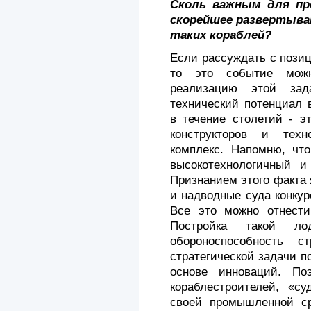
Сколь важным для пр
скорейшее раз­вертыв
таких кораблей?
Если рассуждать с позиц
то это событие можно
реализацию этой зад
технический потенциал 
в течение столетий - э
кон­структоров и техн
комплекс. Напомню, что
высокотехнологичный и
Признанием этого факта 
и надводные суда конку
Все это можно отнести
Постройка такой 
обороноспособность 
стратегической задачи по
основе инноваций. По
кораблестроителей, «с
своей промышленной ср