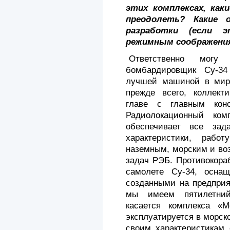
этих комплексах, как
преодолеть? Какие 
разработки (если э
режимным соображени
Ответственно могу 
бомбардировщик Су-34
лучшей машиной в мире
прежде всего, коллект
главе с главным конс
Радиолокационный комп
обеспечивает все зад
характеристики, работ
наземным, морским и во
задач РЭБ. Противокора
самолете Су-34, оснащ
созданными на предприя
мы имеем пяти­летни
касается комплекса «
эксплуатируется в морск
своим характеристикам 