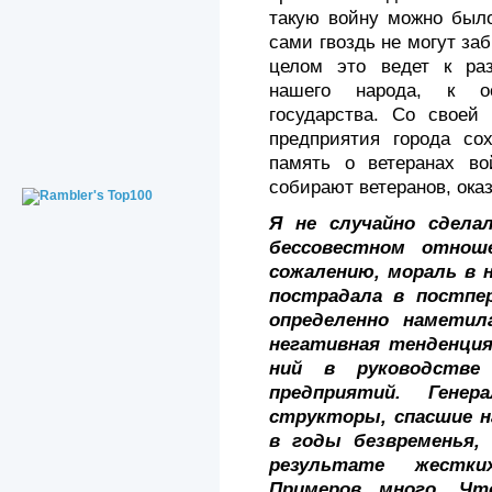
такую войну можно было
сами гвоздь не могут заб
целом это ведет к ра
нашего народа, к ос
государства. Со своей
предприятия города со
память о ветеранах во
собирают ветеранов, ока
Я не случайно сдела
бессовестном отнош
сожалению, мораль в 
пострадала в постпер
определенно наметил
негатив­ная тенденция
ний в руководстве
предприятий. Гене
структоры, спасшие н
в годы безвременья,
результате жестки
Примеров много. Чт