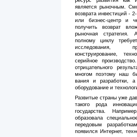
ресурс развития как 
является рыночным. См
возврата ин­вестиций - 2
или бизнес-центр и че
получить возврат вло
рыночная стратегия. 
полному циклу требуе
исследования, пр
конструирование, техн
серийное производство
отрицательного резуль
многом поэтому наш би
вания и разработки, а 
оборудование и технолог
Развитые страны уже да
такого рода инновац
государства. Наприм
образовала специ­ально
передо­вым разработка
появился Интернет, техн