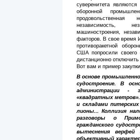
суверенитета являются 
оборонной промышлен
продовольственная н
независимость, н
машиностроения, не­зав
факторов. В свое время 
противоракетной оборо
США попросили своего 
дистанционно отключить 
Вот вам и при­мер закупк
В основе промышленн
судостроение. В осн
администрации - э
«квадратных метров».
и скла­дами питерски
лионы... Коллизия нал
разговоры о Прим
гражданского судостр
вытеснения верфей 
объективный характер, 