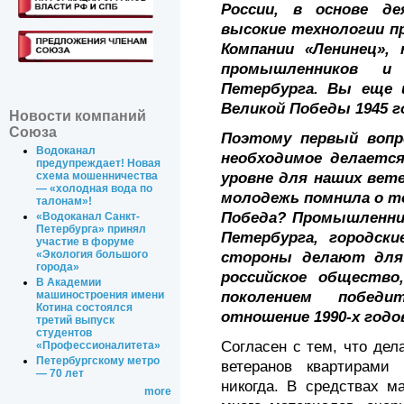
России, в основе де
высокие технологии п
Компании «Ленинец»,
про­мышленников и
Петербурга. Вы еще 
Великой Победы 1945 г
Новости компаний
Союза
Поэтому первый вопр
Водоканал
необходимое делается
предупреждает! Новая
уровне для наших вет
схема мошенничества
— «холодная вода по
молодежь помнила о то
талонам»!
Победа? Промышленни
«Водоканал Санкт-
Петербурга» принял
Петербурга, городски
участие в форуме
«Экология большого
стороны делают для
города»
российское общество
В Академии
поколением победит
машиностроения имени
Котина состоялся
отношение 1990-х годо
третий выпуск
студентов
Согласен с тем, что дел
«Профессионалитета»
Петербургскому метро
ветеранов квартирами
— 70 лет
никогда. В средствах м
more