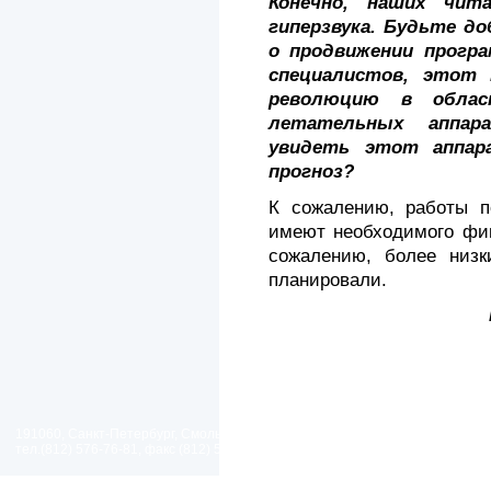
Конечно, наших чит
гиперзвука. Будьте до
о продвижении прогр
специалистов, этот 
революцию в об­лас
летательных аппар
увидеть этот аппар
прогноз?
К сожалению, работы п
имеют необходимого фин
сожалению, более низк
планировали.
191060, Санкт-Петербург, Смольный проезд, дом 1, литер Б
тел.(812) 576-76-81, факс (812) 576-77-92 E-mail: spp@spp.spb.ru