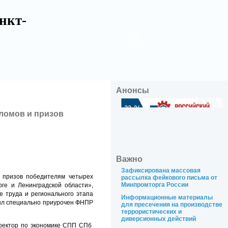
нкт-
Анонсы
пломов и призов
Важно
Зафиксирована массовая
 призов победителям четырех
рассылка фейкового письма от
Минпромторга России
ге и Ленинградской области»,
 труда и регионального этапа
Информационные материалы
был специально приурочен ФНПР
для пресечения на производстве
террористических и
диверсионных действий
иректор по экономике СПП СПб