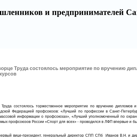
шленников и предпринимателей Са
Дворце Труда состоялось мероприятие по вручению ди
курсов
е Труда состоялось торжественное мероприятие по вручению дипломов и
адской Федерацией профсоюзов: «Лучший по профессии в Санкт-Петербур
массовой информации о профсоюзах», «Лучший уполномоченный по охране
мых профсоюзов России «Спорт для всех» - проводился в ЛФП впервые и 
первый вице-президент, генеральный директор СПП СПб Иванов В.Н. и д