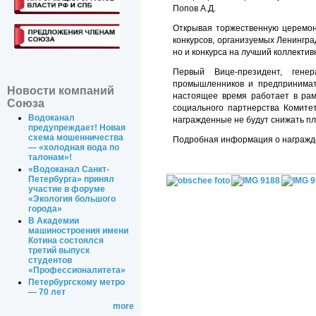
Попов А.Д.
Открывая торжественную церемо
конкурсов, организуемых Ленингра
но и конкурса на лучший коллективн
Первый Вице-президент, гене
промышленников и предпринима
Новости компаний
настоящее время работает в рам
Союза
социального партнерства Комите
Водоканал
награжденные не будут снижать пла
предупреждает! Новая
схема мошенничества
Подробная информация о награжд
— «холодная вода по
талонам»!
«Водоканал Санкт-
Петербурга» принял
участие в форуме
«Экология большого
города»
В Академии
машиностроения имени
Котина состоялся
третий выпуск
студентов
«Профессионалитета»
Петербургскому метро
— 70 лет
more