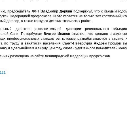
нию, председатель ЛФП
Владимир Дербин
подчеркнул, что с каждым годом
дской Федерацией профсоюзов. И это касается не только тех состязаний, ит
ый договор, а также конкурса детских творческих работ.
ральный директор исполнительной дирекции регионального объеди
телей Санкт-Петербурга»
Виктор Иванов
отметил, что сегодня в зале со
ках профессиональных стандартов, которые разрабатываются в стране. 
та по труду и занятости населения Санкт-Петербурга
Андрей Громов
выр
нку и в дальнейшем и в будущем году снова будут в числе победителей конку
ениях размещена на сайте Ленинградской Федерации профсоюзов.