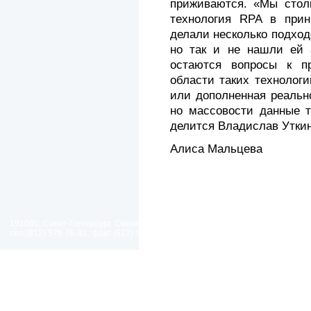
приживаются. «Мы стол
технология RPA в при
делали несколько подход
но так и не нашли ей 
остаются вопросы к п
области таких технологи
или дополненная реальн
но массовости данные т
делится Владислав Уткин
Алиса Мальцева
191060, Санкт-Петербург, Смольный проезд, дом 1, литер Б
тел.(812) 576-76-81, факс (812) 576-77-92 E-mail: spp@spp.spb.ru