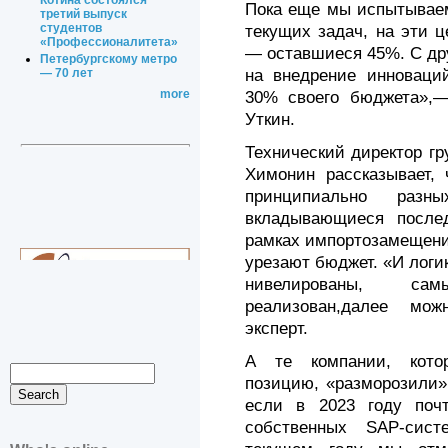
Котина состоялся
Пока еще мы испытываем
третий выпуск
студентов
текущих задач, на эти 
«Профессионалитета»
— оставшиеся 45%. С дру
Петербургскому метро
на внедрение инноваци
— 70 лет
more
30% своего бюджета»,—
Уткин.
Технический директор г
Химонин рассказывает, 
принципиально разны
вкладывающиеся после
рамках импортозамещени
урезают бюджет. «И логи
нивелированы, с
реализован,далее мож
эксперт.
А те компании, кото
позицию, «разморозили»
если в 2023 году поч
собственных SAP-сис