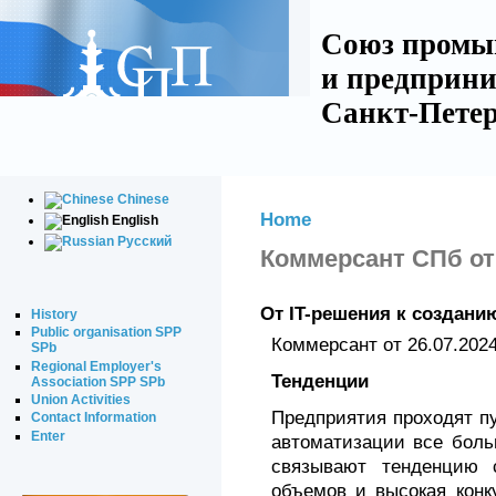
Союз промы
и предприни
Санкт-Петер
Chinese
Home
English
Русский
Коммерсант СПб от 
От IT-решения к создан
History
Public organisation SPP
Коммерсант от 26.07.202
SPb
Regional Employer's
Тенденции
Association SPP SPb
Union Activities
Предприятия проходят п
Contact Information
Enter
автоматизации все боль
связывают тенденцию 
объемов и высокая конк