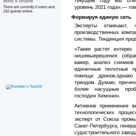
текущем году мы отме
Who's online
уровень 2021 года»,— го
There are currently
0 users
and
182 guests
online.
Формируя единую сеть
Эксперты отмечают,
производственных компа
системы. Тенденция прод
«Также растет интерес 
нишевыерешения (обра
камер, анализ снимков
единичные пилотные п
помощи дронов,однако
трендом. Думаю, причин
более насущные проб
господин Химонин.
Активное применение в
технологических процес
эксперт от Союза пром
Санкт-Петербурга, генер
судостроительного заво