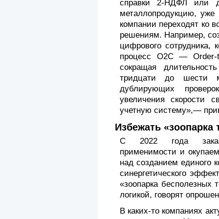
справки 2-НДФЛ или д
металлопродукцию, уже 
компании переходят ко 
решениям. Например, со
цифрового сотрудника, 
процесс O2C — Order-to
сокращая длительност
тридцати до шести 
дублирующих проверо
увеличения скорости с
учетную систему»,— при
Избежать «зоопарка 
С 2022 года заказ
применимости и окупаем
над созданием единого к
синергетического эффек
«зоопарка бесполезных 
логикой, говорят опроше
В каких-то компаниях ак