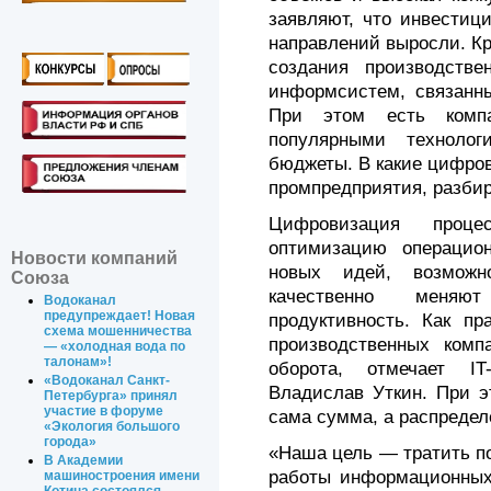
заявляют, что инвестиц
направлений выросли. Кр
создания производств
информсистем, связанн
При этом есть компа
популярными технолог
бюджеты. В какие цифро
промпредприятия, разбир
Цифровизация проц
оптимизацию операцио
Новости компаний
новых идей, возможн
Союза
качественно меня
Водоканал
предупреждает! Новая
продуктивность. Как пр
схема мошенничества
производственных комп
— «холодная вода по
талонам»!
оборота, отмечает IT
«Водоканал Санкт-
Владислав Уткин. При э
Петербурга» принял
участие в форуме
сама сумма, а распредел
«Экология большого
города»
«Наша цель — тратить п
В Академии
работы информационных
машиностроения имени