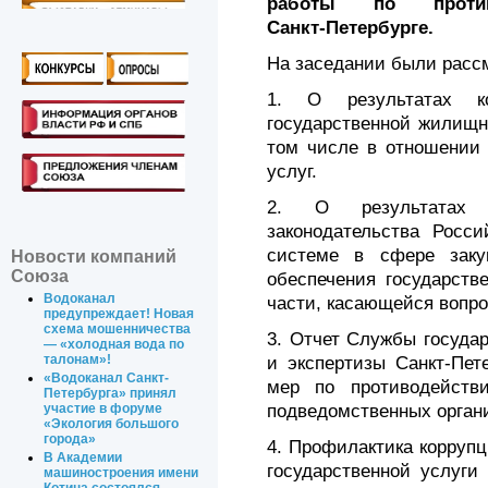
работы по проти
Санкт‑Петербурге.
На заседании были расс
1. О результатах ко
государственной жилищн
том числе в отношении 
услуг.
2. О результатах 
законодательства Росси
системе в сфере закуп
Новости компаний
Союза
обеспечения государств
Водоканал
части, касающейся вопро
предупреждает! Новая
схема мошенничества
3. Отчет Службы государ
— «холодная вода по
талонам»!
и экспертизы Санкт-Пет
«Водоканал Санкт-
мер по противодейств
Петербурга» принял
подведомственных орган
участие в форуме
«Экология большого
города»
4. Профилактика корруп
В Академии
государственной услуги
машиностроения имени