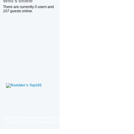
Who's online
There are currently
0 users
and
107 guests
online.
191060, Санкт-Петербург, Смольный проезд, дом 1, литер Б
тел.(812) 576-76-81, факс (812) 576-77-92 E-mail: spp@spp.spb.ru