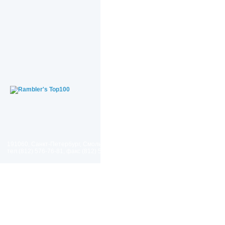
191060, Санкт-Петербург, Смольный проезд, дом 1, литер Б
тел.(812) 576-76-81, факс (812) 576-77-92 E-mail: spp@spp.spb.ru