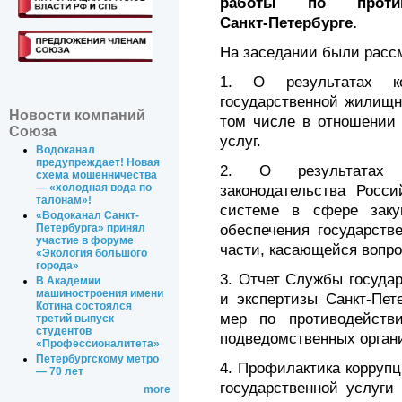
работы по проти
Санкт‑Петербурге.
На заседании были расс
1. О результатах ко
государственной жилищн
Новости компаний
том числе в отношении 
Союза
услуг.
Водоканал
предупреждает! Новая
2. О результатах 
схема мошенничества
— «холодная вода по
законодательства Росси
талонам»!
системе в сфере закуп
«Водоканал Санкт-
обеспечения государств
Петербурга» принял
участие в форуме
части, касающейся вопро
«Экология большого
города»
3. Отчет Службы государ
В Академии
машиностроения имени
и экспертизы Санкт-Пет
Котина состоялся
мер по противодейств
третий выпуск
студентов
подведомственных орган
«Профессионалитета»
Петербургскому метро
4. Профилактика корруп
— 70 лет
государственной услуги
more