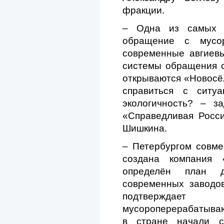
фракции.
– Одна из самых 
обращение с мусо
современные авгиев
системы обращения с
открываются «Новосёл
справиться с ситу
экологичность? – з
«Справедливая Росс
Шишкина.
– Петербургом совме
создана компания «
определён план д
современных заводов
подтверждае
мусороперерабатыва
в стране начали с