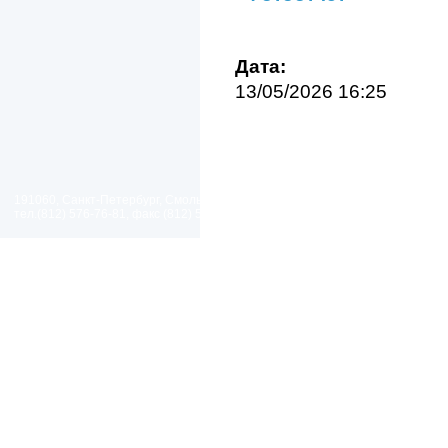
Дата:
13/05/2026 16:25
191060, Санкт-Петербург, Смольный проезд, дом 1, литер Б
тел.(812) 576-76-81, факс (812) 576-77-92 E-mail: spp@spp.spb.ru