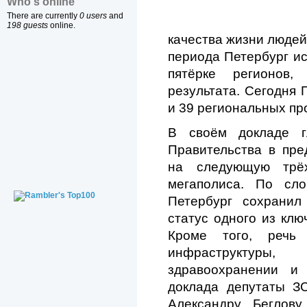
Who's online
There are currently
0 users
and
198 guests
online.
качества жизни люде
периода Петербург ис
пятёрке регионов,
результата. Сегодня 
и 39 региональных пр
В своём докладе г
Правительства в пр
на следующую трёх
мегаполиса. По сл
Петербург сохранил
статус одного из клю
Кроме того, речь
инфраструктуры, 
здравоохранении и
доклада депутаты З
Александру Беглов