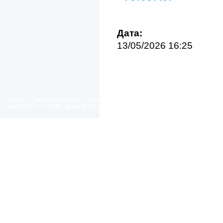
Дата:
13/05/2026 16:25
191060, Санкт-Петербург, Смольный проезд, дом 1, литер Б
тел.(812) 576-76-81, факс (812) 576-77-92 E-mail: spp@spp.spb.ru