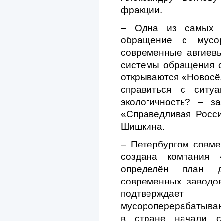
фракции.
– Одна из самых 
обращение с мусо
современные авгиев
системы обращения с
открываются «Новосёл
справиться с ситу
экологичность? – з
«Справедливая Росс
Шишкина.
– Петербургом совме
создана компания «
определён план д
современных заводов
подтверждае
мусороперерабатыва
в стране начали с