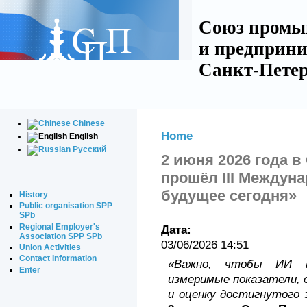
Союз промы
и предприни
Санкт-Петер
Chinese
Home
English
Русский
2 июня 2026 года в
прошёл III Между
будущее сегодня»
History
Public organisation SPP
SPb
Regional Employer's
Дата:
Association SPP SPb
03/06/2026 14:51
Union Activities
Contact Information
«Важно, чтобы ИИ в
Enter
измеримые показатели,
и оценку достигнутого