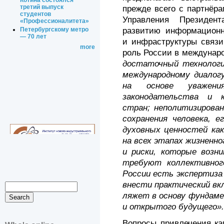
Котина состоялся
третий выпуск
прежде всего с партнёр
студентов
Управления Президен
«Профессионалитета»
развитию информационн
Петербургскому метро
— 70 лет
и инфраструктуры связ
more
роль России в междунар
достаточный технологи
международному диалог
на основе уважения
законодательства и 
стран; неполитизирован
сохранения человека, е
духовных ценностей как
на всех этапах жизненн
и риски, которые возн
требуют коллективног
России есть экспертиза
внести практический вк
ляжет в основу фундаме
и открытого будущего».
Вопросы привлечения ка