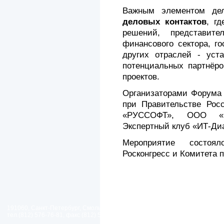
Важным элементом дел
деловых контактов
, г
решений, представите
финансового сектора, г
других отраслей - уст
потенциальных партнёр
проектов.
Организаторами Форума 
при Правительстве Рос
«РУССОФТ», ООО «И
Экспертный клуб «ИТ-Ди
Мероприятие состоя
Росконгресс и Комитета 
191060, Санкт-Петербург, Смольный проезд, дом 1, литер Б
тел.(812) 576-76-81, факс (812) 576-77-92 E-mail: spp@spp.spb.ru