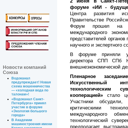
2 июня в Санкт-Пете
форуме «ИИ - будуще
Центра развития иск
Правительстве Российс
Форум прошел на по
международного эконо
представителей органов 
научного и экспертного с
В форуме приняли уч
директора СПП СПб Н
внешнеэкономической дея
Новости компаний
Союза
Пленарное заседани
Водоканал
Искусственный и
предупреждает! Новая
схема мошенничества
технологическим су
— «холодная вода по
талонам»!
кооперацией»
стало це
«Водоканал Санкт-
Участники обсудили,
Петербурга» принял
критическими техно
участие в форуме
«Экология большого
международного обме
города»
технологический сувере
В Академии
машиностроения имени
предполагает выстраив