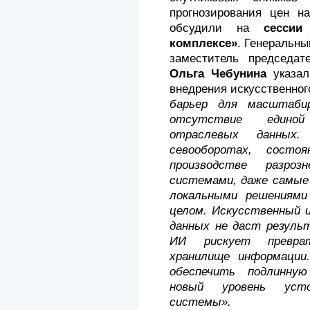
прогнозирования цен н
обсудили на
сесси
комплексе»
. Генеральн
заместитель председат
Ольга Чебунина
указал
внедрения искусственног
барьер для масштаби
отсутствие единой
отраслевых данных.
севооборотах, состо
производстве разроз
системами, даже самы
локальными решениям
целом. Искусственный 
данных не даст резуль
ИИ рискует преврат
хранилище информации
обеспечить подлинну
новый уровень устой
системы».