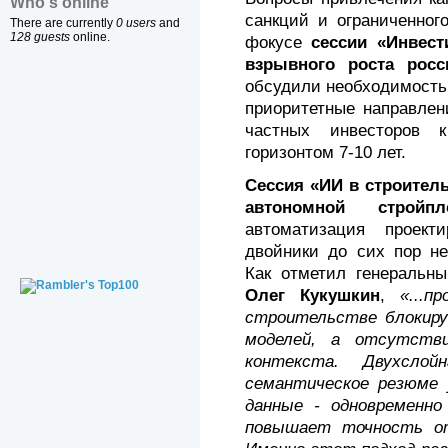
Who's online
санкций и ограниченног
There are currently
0 users
and
128 guests
online.
фокусе
сессии «Инвес
взрывного роста росс
обсудили необходимость
приоритетные направлен
частных инвесторов 
горизонтом 7-10 лет.
Сессия «ИИ в строитель
автономной стройпл
автоматизация проек
двойники до сих пор не
Как отметил генеральн
Олег Кукушкин
,
«...
строительстве блокир
моделей, а отсутстви
контекста. Двухслой
семантическое резюме 
данные - одновременно
повышает точность от