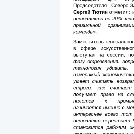
Председателя
Северо-
Сергей Тютин
отметил:
интеллекта на 20% зави
правильной организа
команды».
Заместитель генерально
в сфере искусственно
выступая на сессии, п
фазу отрезвления: воп
технология удивить,
измеримый экономически
умеет считать возвра
строго, как считает
получает право на с
пилотов к промыш
начинается именно с ме
интереснее всего тот
интеллект перестаёт 
становится рабочим и
экономику конкретног