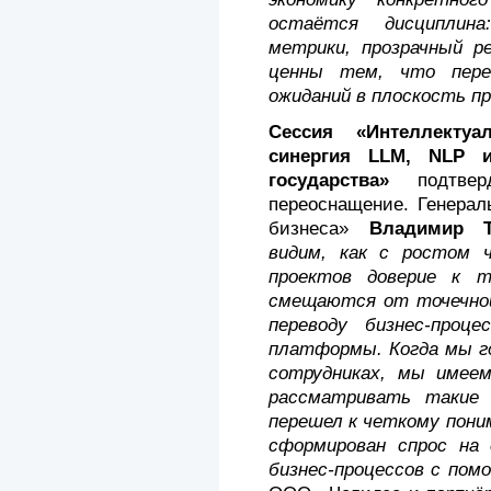
остаётся дисциплин
метрики, прозрачный р
ценны тем, что пере
ожиданий в плоскость п
Сессия «Интеллектуа
синергия LLM, NLP 
государства»
подтверд
переоснащение. Генера
бизнеса»
Владимир Т
видим, как с ростом 
проектов доверие к т
смещаются от точечно
переводу бизнес-проц
платформы. Когда мы го
сотрудниках, мы имеем
рассматривать такие
перешел к четкому пони
сформирован спрос на 
бизнес-процессов с пом