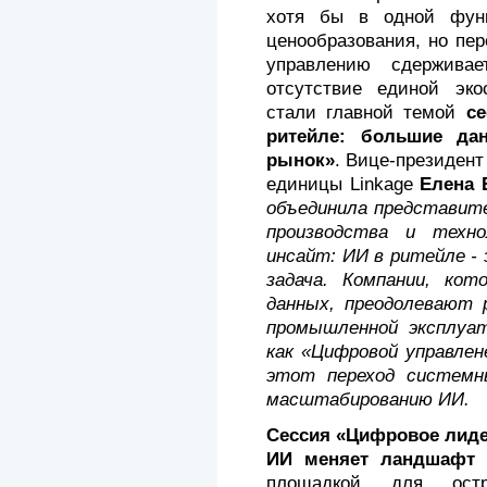
хотя бы в одной фун
ценообразования, но пе
управлению сдержива
отсутствие единой эк
стали главной темой
с
ритейле: большие да
рынок»
. Вице-президент
единицы Linkage
Елена 
объединила представите
производства и техно
инсайт: ИИ в ритейле - 
задача. Компании, ко
данных, преодолевают 
промышленной эксплуа
как «Цифровой управлен
этот переход системн
масштабированию ИИ.
Сессия «Цифровое лиде
ИИ меняет ландшафт 
площадкой для остр