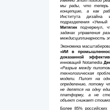
Именно этот подход реали
мы рады, что теперь
концепцию, а как р
Института дизайна и
подразделения «Умный 
Митягин
подчеркнул, 
задачах управления р
междисциплинарность э
Экономика масштабирова
«ИИ в промышленност
доказанной эффектив
инноваций Notamedia
Де
«Разрыв между пилотом
технологическая пробл
модели. Пилот на од
определению, потому 
не делятся на одну еди
платформу, а не сте
объект снижает стоимос
Более 85% российских 