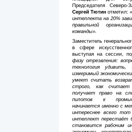
Председателя
Северо-
Сергей Тютин
отметил:
интеллекта на 20% зави
правильной организа
команды».
Заместитель генерально
в сфере искусственно
выступая на сессии, п
фазу отрезвления: воп
технология удивить,
измеримый экономически
умеет считать возвра
строго, как считает
получает право на с
пилотов к промыш
начинается именно с ме
интереснее всего тот
интеллект перестаёт 
становится рабочим и
экономику конкретног