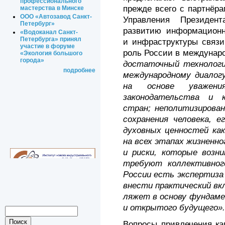
профессионального
прежде всего с партнёр
мастерства в Минске
ООО «Автозавод Санкт-
Управления Президен
Петербург»
развитию информационн
«Водоканал Санкт-
Петербурга» принял
и инфраструктуры связ
участие в форуме
роль России в междунар
«Экология большого
города»
достаточный технологи
подробнее
международному диалог
на основе уважения
законодательства и 
стран; неполитизирован
сохранения человека, е
духовных ценностей как
на всех этапах жизненн
и риски, которые возн
требуют коллективног
России есть экспертиза
внести практический вк
ляжет в основу фундаме
и открытого будущего».
Вопросы привлечения ка