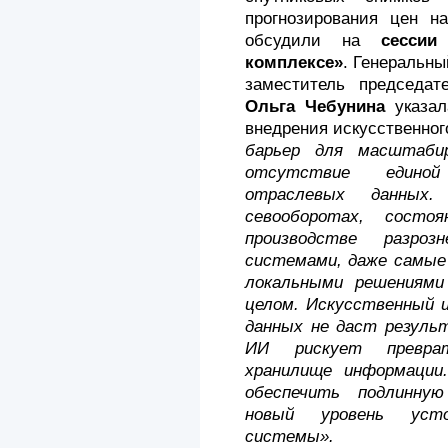
прогнозирования цен н
обсудили на
сесси
комплексе»
. Генеральн
заместитель председат
Ольга Чебунина
указал
внедрения искусственног
барьер для масштаби
отсутствие единой
отраслевых данных.
севооборотах, состо
производстве разроз
системами, даже самы
локальными решениям
целом. Искусственный 
данных не даст резуль
ИИ рискует преврат
хранилище информации
обеспечить подлинну
новый уровень устой
системы».