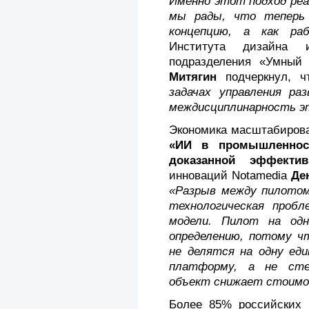
Именно этот подход реали
мы рады, что теперь
концепцию, а как р
Института дизайна и
подразделения «Умный 
Митягин
подчеркнул, 
задачах управления р
междисциплинарность э
Экономика масштабирова
«ИИ в промышленност
доказанной эффектив
инноваций Notamedia
Де
«Разрыв между пилотом
технологическая пробл
модели. Пилот на од
определению, потому 
не делятся на одну еди
платформу, а не сте
объект снижает стоимос
Более 85% российских 