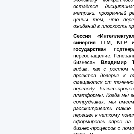
остаётся дисциплин
метрики, прозрачный р
ценны тем, что пере
ожиданий в плоскость п
Сессия «Интеллектуа
синергия LLM, NLP 
государства»
подтверд
переоснащение. Генера
бизнеса»
Владимир Т
видим, как с ростом 
проектов доверие к т
смещаются от точечно
переводу бизнес-проц
платформы. Когда мы го
сотрудниках, мы имеем
рассматривать такие
перешел к четкому пони
сформирован спрос на 
бизнес-процессов с пом