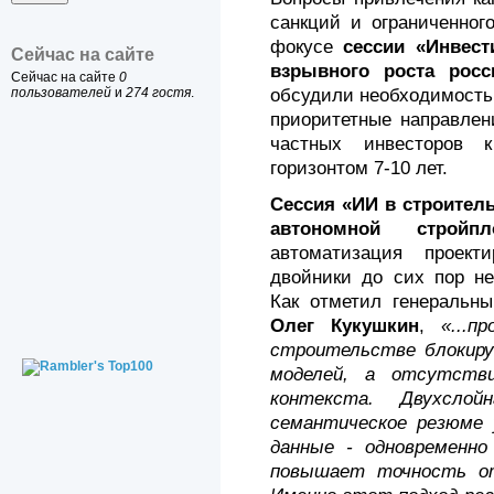
санкций и ограниченног
фокусе
сессии «Инвес
Сейчас на сайте
взрывного роста росс
Сейчас на сайте
0
обсудили необходимость
пользователей
и
274 гостя
.
приоритетные направлен
частных инвесторов 
горизонтом 7-10 лет.
Сессия «ИИ в строитель
автономной стройпл
автоматизация проек
двойники до сих пор не
Как отметил генеральн
Олег Кукушкин
,
«...
строительстве блокир
моделей, а отсутстви
контекста. Двухслой
семантическое резюме 
данные - одновременно
повышает точность от