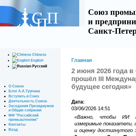
Союз промы
и предприни
Санкт-Петер
Chinese
Главная
English
Русский
2 июня 2026 года в
прошёл III Между
будущее сегодня»
О Союзе
Блог А.А.Турчака
Вступить в Союз
Деятельность Союза
Дата:
Заседания Президиумов
03/06/2026 14:51
и Общие собрания
МФ "Российский
«Важно, чтобы ИИ в
промышленник"
измеримые показатели,
Контакты
Вход
и оценку достигнутого