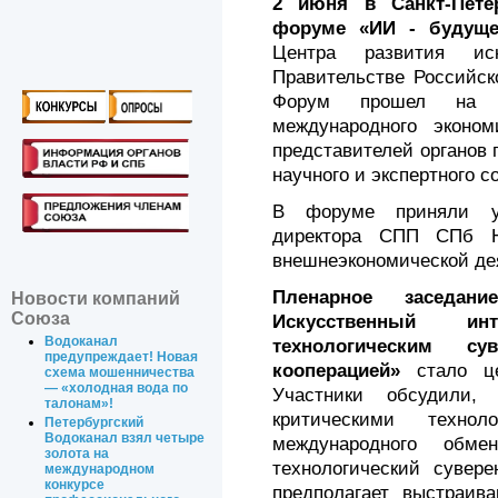
2 июня в Санкт-Пете
форуме «ИИ - будуще
Центра развития иск
Правительстве Российс
Форум прошел на по
международного эконо
представителей органов 
научного и экспертного с
В форуме приняли уч
директора СПП СПб Н
внешнеэкономической дея
Пленарное заседани
Новости компаний
Союза
Искусственный и
Водоканал
технологическим су
предупреждает! Новая
кооперацией»
стало це
схема мошенничества
— «холодная вода по
Участники обсудили,
талонам»!
критическими техно
Петербургский
Водоканал взял четыре
международного обме
золота на
технологический сувере
международном
конкурсе
предполагает выстраив