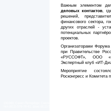
Важным элементом дел
деловых контактов
, г
решений, представите
финансового сектора, г
других отраслей - уст
потенциальных партнёр
проектов.
Организаторами Форума 
при Правительстве Рос
«РУССОФТ», ООО «И
Экспертный клуб «ИТ-Ди
Мероприятие состоя
Росконгресс и Комитета 
191060, Санкт-Петербург, Смольный проезд, дом 1, литер Б
тел.(812) 576-76-81, факс (812) 576-77-92 E-mail: spp@spp.spb.ru