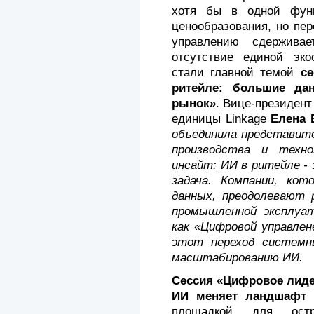
хотя бы в одной фун
ценообразования, но пе
управлению сдержива
отсутствие единой эк
стали главной темой
с
ритейле: большие да
рынок»
. Вице-президент
единицы Linkage
Елена 
объединила представите
производства и техно
инсайт: ИИ в ритейле - 
задача. Компании, ко
данных, преодолевают 
промышленной эксплуа
как «Цифровой управлен
этот переход системн
масштабированию ИИ.
Сессия «Цифровое лиде
ИИ меняет ландшафт 
площадкой для остр