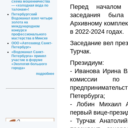
схема мошенничества
Перед началом 
— «холодная вода по
талонам»!
заседания была
Петербургский
Водоканал взял четыре
Архивному комплек
золота на
международном
в 2022-2024 годах.
конкурсе
профессионального
мастерства в Минске
Заседание вел пре
ООО «Автозавод Санкт-
Петербург»
Турчак.
«Водоканал Санкт-
Петербурга» принял
участие в форуме
Президиум:
«Экология большого
города»
- Иванова Ирина В
подробнее
комиссии по 
предпринимательс
Петербурга;
- Лобин Михаил А
первый вице-прези
- Турчак Анатоли