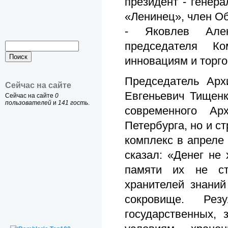
президент - генер
«Ленинец», член О
- Яковлев Алек
председателя К
инновациям и торго
Председатель Арх
Сейчас на сайте
Евгеньевич Тищенк
Сейчас на сайте
0
пользователей
и
141 гость
.
современного Ар
Петербурга, но и с
комплекс в апреле
сказал: «Денег не 
памяти их не ст
хранителей знаний
сокровище. Рез
государственных,