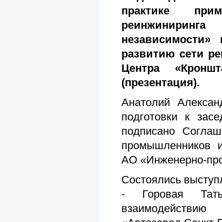
практике при
реинжиниринга
независимости»
развитию сети р
Центра «Кронш
(презентация).
Анатолий Алексан
подготовки к зас
подписано Согла
промышленников и
АО «Инженерно-пр
Состоялись выступ
- Горовая Тат
взаимодействию