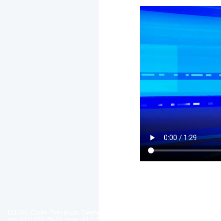
191060, Санкт-Петербург, Смольный проезд, дом 1, литер Б
тел.(812) 576-76-81, факс (812) 576-77-92 E-mail: spp@spp.spb.ru