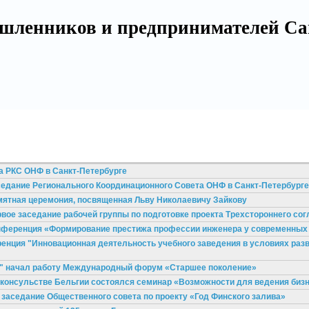
шленников и предпринимателей Са
ча РКС ОНФ в Санкт-Петербурге
аседание Регионального Координационного Совета ОНФ в Санкт-Петербурге
амятная церемония, посвященная Льву Николаевичу Зайкову
рвое заседание рабочей группы по подготовке проекта Трехстороннего сог
конференция «Формирование престижа профессии инженера у современных
ренция "Инновационная деятельность учебного заведения в условиях раз
по" начал работу Международный форум «Старшее поколение»
м консульстве Бельгии состоялся семинар «Возможности для ведения бизн
 заседание Общественного совета по проекту «Год Финского залива»