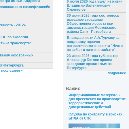
кестра им.В.В.Андреева
6 июля 2026 года ушел из жизни
Владимир Валентинович
ессиональных квалификаций»
Окрепилов
30 июня 2026 года состоялось
выездное заседание
Общественного совета при
нность - 2012»
администрации Московского
района Санкт-Петербурга
СПП по экологии
Благодарности А.А.Турчаку за
поддержку героико-
сть на транспорте"
патриотического проекта "Никто
не забыт и ничто не забыто"
ования иностранных
23 июня 2026 года губернатор
Александр Беглов провел
заседание правительства
кт-Петербурга
Петербурга
последняя »
подробнее
Важно
Информационные материалы
для пресечения на производстве
террористических и
диверсионных действий
Служба по контракту в войсках
БПЛА от СПб