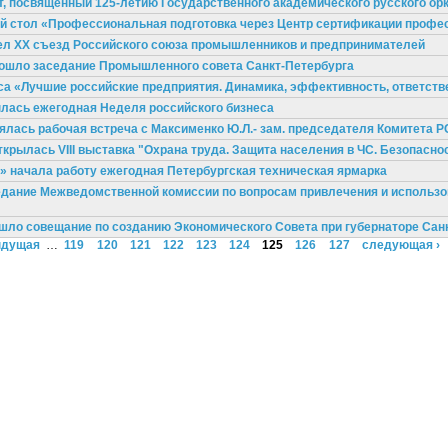
т, посвященный 125-летию Государственного академического русского ор
лый стол «Профессиональная подготовка через Центр сертификации проф
шел XX съезд Российского союза промышленников и предпринимателей
рошло заседание Промышленного совета Санкт-Петербурга
а «Лучшие российские предприятия. Динамика, эффективность, ответстве
ылась ежегодная Неделя российского бизнеса
оялась рабочая встреча с Максименко Ю.Л.- зам. председателя Комитета Р
ткрылась VIII выставка "Охрана труда. Защита населения в ЧС. Безопасно
о» начала работу ежегодная Петербургская техническая ярмарка
седание Межведомственной комиссии по вопросам привлечения и использ
ошло совещание по созданию Экономического Совета при губернаторе Сан
ыдущая
…
119
120
121
122
123
124
125
126
127
следующая ›