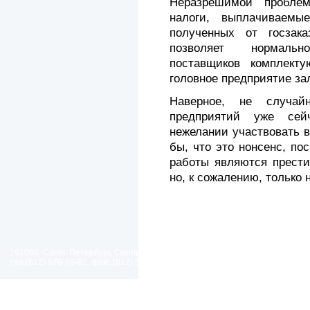
Неразрешимой пробле
налоги, выплачиваемы
полученных от госзак
позволяет нормальн
поставщиков комплект
головное предприятие зал
Наверное, не случай
предприятий уже сей
нежелании участвовать в
бы, что это нонсенс, по
работы являются прест
но, к сожалению, только н
191060, Санкт-Петербург, Смольный проезд, дом 1, литер Б
тел.(812) 576-76-81, факс (812) 576-77-92 E-mail: spp@spp.spb.ru