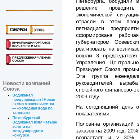
Петербурга, обсудили 
решение проводить
экономической ситуац
отрасли в этом проц
пятнадцати предприя
сформирована рабоча
губернатором Осеевски
реагировать на возника
вошли 3 председателя 
Управления Центральн
Президент Союза промы
Эта группа еженедел
руководителей, выраб
Новости компаний
Союза
спокойного финансово-эк
Водоканал
2009 году.
предупреждает! Новая
схема мошенничества
На сегодняшний день о
— «холодная вода по
талонам»!
показателями.
Петербургский
Водоканал взял четыре
Половина организаций 
золота на
заказов на 2009 год, 20
международном
конкурсе
возрастает, и у 30% 