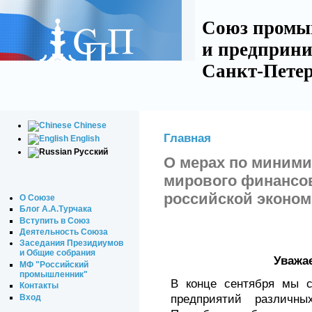
Союз промы
и предприни
Санкт-Петер
Chinese
Главная
English
Русский
О мерах по миним
мирового финансов
российской эконо
О Союзе
Блог А.А.Турчака
Вступить в Союз
Деятельность Союза
Заседания Президиумов
и Общие собрания
Уважа
МФ "Российский
промышленник"
В конце сентября мы с
Контакты
Вход
предприятий различны