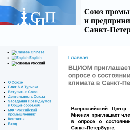
Союз промы
и предприни
Санкт-Петер
Chinese
Главная
English
Русский
ВЦИОМ приглашает 
опросе о состояни
климата в Санкт-П
О Союзе
Блог А.А.Турчака
Вступить в Союз
Деятельность Союза
Заседания Президиумов
и Общие собрания
Всероссийский Центр
МФ "Российский
промышленник"
Мнения приглашает чл
Контакты
в опросе о состояни
Вход
Санкт-Петербурге.