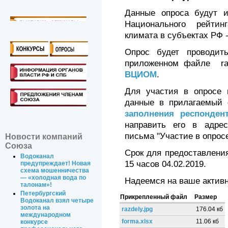
Данные опроса будут 
Национального рейтин
климата в субъектах РФ -
Опрос будет проводит
приложенном файле razd
ВЦИОМ
.
Для участия в опросе 
данные в прилагаемый
заполнения респонде
направить его в адр
письма "Участие в опро
Новости компаний
Союза
Срок для предоставления
Водоканал
15 часов 04.02.2019.
предупреждает! Новая
схема мошенничества
— «холодная вода по
Надеемся на ваше активн
талонам»!
Петербургский
Прикрепленный файл
Размер
Водоканал взял четыре
золота на
razdely.jpg
176.04 кб
международном
forma.xlsx
11.06 кб
конкурсе