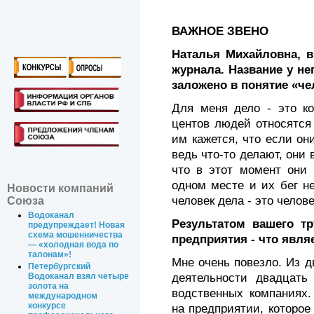
ВАЖНОЕ ЗВЕНО
Наталья Михайловна, 
журнала. Название у не
заложено в понятие «че
Для меня дело - это ко
центов людей относятся 
им кажется, что если он
ведь что-то делают, они в
что в этот момент они 
одном месте и их бег н
Новости компаний
человек дела - это чело
Союза
Водоканал
Результатом вашего тр
предупреждает! Новая
схема мошенничества
предприятия - что явля
— «холодная вода по
талонам»!
Мне очень повезло. Из д
Петербургский
деятельности двадцать
Водоканал взял четыре
золота на
водственных компаниях.
международном
конкурсе
на предприятии, которо