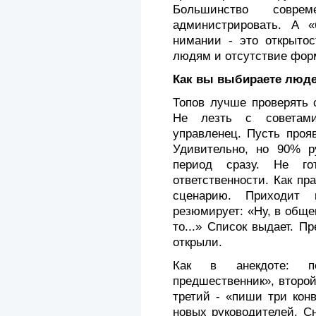
Большинство совре
администрировать. А 
нимании - это открытос
людям и отсутствие форм
Как вы выбираете люде
Топов лучше проверять 
Не лезть с советами
управленец. Пусть проя
Удивительно, но 90% р
период сразу. Не го
ответственности. Как пр
сцена­рию. Приходит
резюмирует: «Ну, в общем,
то...» Список выдает. П
открыли.
Как в анекдоте: п
предшественник», второй
третий - «пиши три кон
новых руководителей. Сн