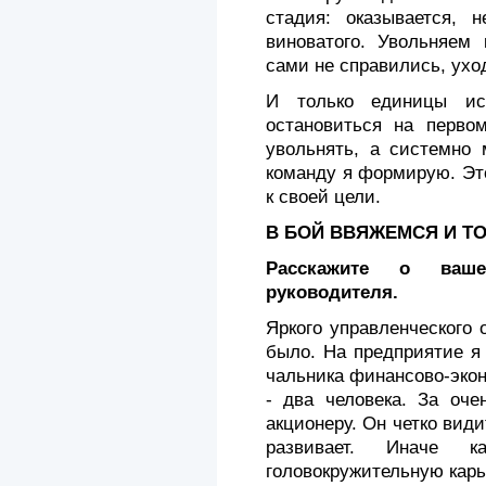
стадия: оказывается, 
виноватого. Увольняем 
сами не спра­вились, ухо
И только единицы ис
остановиться на перво
увольнять, а системно 
команду я формирую. Это
к своей цели.
В БОЙ ВВЯЖЕМСЯ И Т
Расскажите о ваш
руководителя.
Яркого управленческого
было. На предприятие я
чальника финансово-экон
- два человека. За оче
акционе­ру. Он четко вид
развивает. Иначе
головокружительную карь