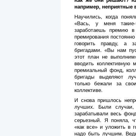
Как же они решают? Ка
например, неприятные 
Научились, когда понял
«Вась, у меня такие-
заработа­ешь премию 
премирования постоянно
говорить правду, а 
бригадами. «Вы нам пус
этот план не вы­полним
вводить коллектив­ную 
премиальный фонд, колл
бригады выделяют луч
только бежали за сво
коллективе.
И снова пришлось непр
лучших. Были случаи, 
зарабатывали весь фонд.
серьезный. Я поняла, ч
«как все» и уложить в г
надо быть лучшим. Ведь