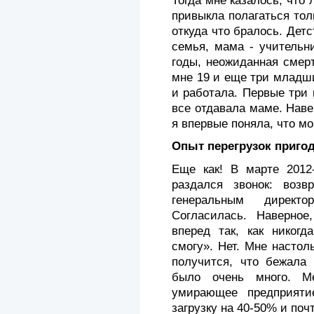
Тогда мне казалось, что 
привыкла полагаться тол
откуда что бралось. Дет
семья, мама - учительни
годы, неожиданная смер
мне 19 и еще три младш
и работала. Первые три 
все отдавала маме. Наве
я впервые поняла, что мо
Опыт перегрузок пригод
Еще как! В марте 2012
раздался звонок: возв
генеральным директо
Согласилась. Наверное
вперед так, как никог
смогу». Нет. Мне настол
получится, что бежала 
было очень много. М
умирающее предприяти
загрузку на 40-50% и поч