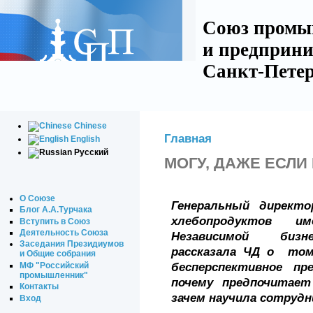
Союз промы
и предприни
Санкт-Петер
Chinese
Главная
English
Русский
МОГУ, ДАЖЕ ЕСЛИ
О Союзе
Генеральный директо
Блог А.А.Турчака
хлебопродуктов им
Вступить в Союз
Деятельность Союза
Независимой биз
Заседания Президиумов
рассказала ЧД
о том,
и Общие собрания
МФ "Российский
бесперспективное пр
промышленник"
почему предпочитае
Контакты
зачем научила сотрудн
Вход