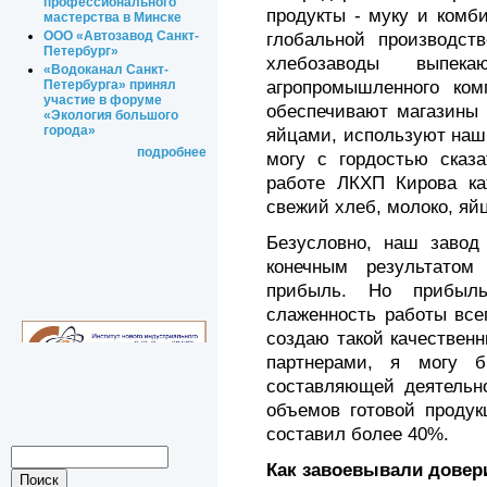
профессионального
продукты - муку и комб
мастерства в Минске
ООО «Автозавод Санкт-
глобальной производст
Петербург»
хлебозаводы выпек
«Водоканал Санкт-
агропромышленного ком
Петербурга» принял
участие в форуме
обеспечива­ют магазины
«Экология большого
города»
яйцами, используют наш
подробнее
могу с гордостью сказа
работе ЛКХП Кирова ка
свежий хлеб, молоко, яйц
Безусловно, наш завод 
конечным результатом
прибыль. Но прибыль
слаженность работы всег
создаю такой качественн
партнерами, я могу б
составляющей деятельно
объемов готовой продук
составил более 40%.
Как завоевывали довер