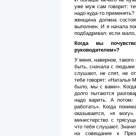
уже муж сам говорит: те
надо куда-то применять? 
женщина должна состоя
выполнен. И я начала по
подбадривал: если мало,
Когда вы почувст
руководителем»?
У меня, наверное, такого
быть, сначала с людьми 
слушают, не спят, не о
тебе говорят: «Наталья 
было, мы с вами». Когд
долго пытаются разгова
надо варить. А потом:
работать». Когда поним
ока­зывается, «я могу
министер­ство с трясущ
что тебя слушают. Значит
на со­вещание к Пре