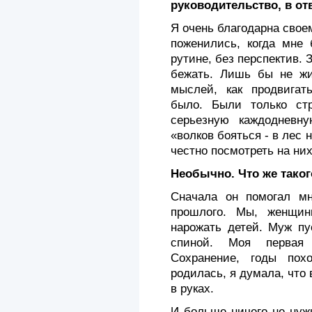
руководительство, в от
Я очень благодарна своем
поженились, когда мне 
рутине, без перспектив. 
бежать. Лишь бы не жит
мыслей, как продвигат
было. Были только ст
серьезную каждодневн
«волков бояться - в лес 
честно посмотреть на них
Необычно. Что же тако
Сначала он помогал мн
прошлого. Мы, женщин
нарожать детей. Муж пу
спиной. Моя первая
Сохранение, годы пох
родилась, я думала, что 
в руках.
И больше ничего не нужн