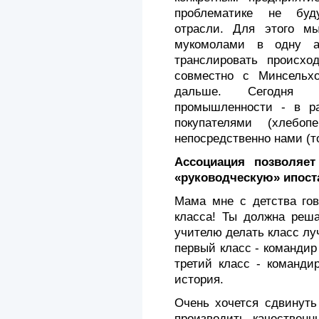
проблематике не буду
отрасли. Для этого м
мукомолами в одну ас
транслировать проис­хо
совместно с Минсельхо
дальше. Сегодня с
промышленности - в р
покупателями (хлебоп
непосредственно нами (то
Ассоциация позволяе
«руководческую» ипост
Мама мне с детства гов
класса! Ты должна реша
учителю делать класс лу
первый класс - командир 
третий класс - команди
история.
Очень хочется сдвинуть
производить качественн