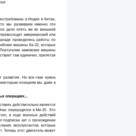
рья.
востребованы в Индии и Китае,
что мы развиваем именно эти
Все дело опять же во внешней
 превосходит американский или
 Канаде проводились работы по
сийские машины Ка-32, которые
, Португалии камовские машины
ствуют там единично, прилетая
т развитие. Но все-таки нужна
 некоторым позициям мы даже в
ых операциях...
ействиях действительно является
йчас переродился в Ми-35. Это
ого, в ходе военных действий
ыл подписан акт о прохождении
лания эксплуатантов, которые
. Теперь этот двигатель может