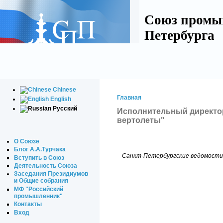
Союз промы
Петербурга
Chinese
Главная
English
Русский
Исполнительный директо
вертолеты"
О Союзе
Блог А.А.Турчака
Санкт-Петербургские ведомости №
Вступить в Союз
Деятельность Союза
Заседания Президиумов
и Общие собрания
МФ "Российский
промышленник"
Контакты
Вход