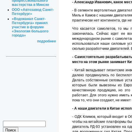
профессионального
- Александр Иванович, какое мес
мастерства в Минске
ООО «Автозавод Санкт-
- В сегменте вертолетных двигате
Петербург»
Миль и Камов с нашими двигателям
«Водоканал Санкт-
практически нет континента, где не
Петербурга» принял
участие в форуме
Что касается самолетов, то мы 
«Экология большого
закончилась. Сейчас идет ее во
города»
международном рынке с самолетами
подробнее
использоваться наши силовые уст
сколько разработчики двигателей.
- Самостоятельно разрабатывать
место на этом рынке занимает Ки
- Китай вкладывает гигантские ин
далеко продвинулись по беспилот
Делать собственные силовые устан
которые были вывезены из Евро
качественную продукцию, но это
работает. Для этого нужно иметь
пока то, что они создают, не имеет
- А наши двигатели в Китае испо
- ОДК Климов, который входит в 
чтобы на китайские платформы бы
двигатель РД-93 установлен на од
для вооруженных сил Китая. Прод