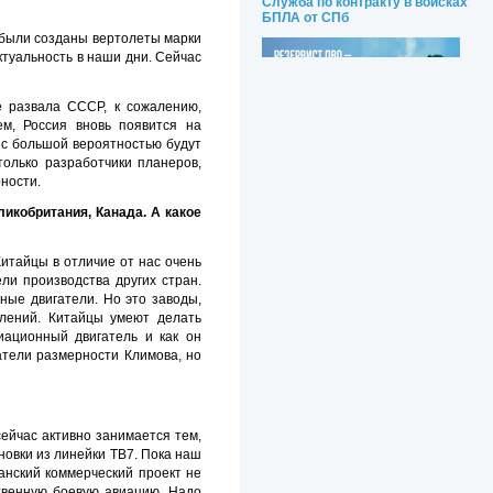
Служба по контракту в войсках
БПЛА от СПб
я были созданы вертолеты марки
ктуальность в наши дни. Сейчас
е развала СССР, к сожалению,
ем, Россия вновь появится на
 с большой вероятностью будут
только разработчики планеров,
ности.
икобритания, Канада. А какое
итайцы в отличие от нас очень
ли производства других стран.
ные двигатели. Но это заводы,
лений. Китайцы умеют делать
иационный двигатель и как он
атели размерности Климова, но
ейчас активно занимается тем,
овки из линейки ТВ7. Пока наш
анский коммерческий проект не
ственную боевую авиацию. Надо