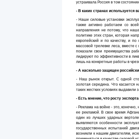
устраивала Россия в том состоянии
- В каких странах используется 
- Наши силовые установки эксплу
также активно работаем со все
направления не потому, что наш
политике этих стран, которая нап
европейский и по качеству, и по
массовой трелевке леса, вместе с
показали свои преимущества рабо
лидируют по эффективности в ликв
лишь на конкретные работы в чрез
- А насколько защищен российск
- Наш рынок открыт. С одной сто
золотая середина. Что касается 
таких жестких условиях выдавили 
- Есть мнение, что росту экспор
- Реклама на войне - это, конечно,
ее рекламой. В свое время Афган
один из лучших ударных вертоле
выявляются особенности эксплуат
государственных испытаний двиг
возникли к нашим двигателям, исх
применяться в качестве силовой у