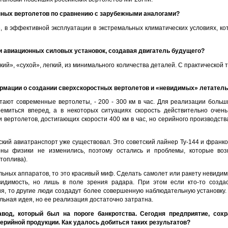
нных вертолетов по сравнению с зарубежными аналогами?
е, в эффективной эксплуатации в экстремальных климатических условиях, к
ли авиационных силовых установок, создавая двигатель будущего?
ский», «сухой», легкий, из минимального количества деталей. С практической 
ормации о создании сверхскоростных вертолетов и «невидимых» летател
етают современные вертолеты, - 200 - 300 км в час. Для реализации больш
ремиться вперед, а в некоторых ситуациях скорость действительно очен
 вертолетов, достигающих скорости 400 км в час, но серийного производств
кий авиатранспорт уже существовал. Это советский лайнер Ту-144 и франко
ны физики не изменились, поэтому остались и проблемы, которые возн
 топлива).
льных аппаратов, то это красивый миф. Сделать самолет или ракету невид
идимость, но лишь в поле зрения радара. При этом если кто-то созда
, то другие люди создадут более совершенную наблюдательную установку
льная идея, но ее реализация достаточно затратна.
авод, который был на пороге банкротства. Сегодня предприятие, со
ерийной продукции. Как удалось добиться таких результатов?