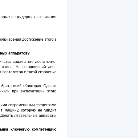
оторые не выдерживают никакие
точки зрения достижение этого в
ьных аппаратов?
инства задач этого достаточно.
ь важна. На сегодняшний день
а вертолетов с такой скоростью
-британский «Конкорд». Однако
икли при эксплуатации этого
имыми современными средствами
ст машину, которую не увидит
. Делать летательные аппараты
хранив ключевую компетенцию