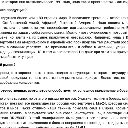
, в котором она оказалась после 1991 года, когда стала просто источником сы
ваша продукция?
атируются более чем в 80 странах мира. В последнее время они особенно 
й Юго-Восточной Азией, Африкой, Латинской Америкой. Надо понимать, 
а техника не соответствует европейским или американским требованиям. 
равлена на защиту собственного рынка. Можно иметь суперпродукт, который
 цене, но зайти на их рынок практически невозможно. Например, когда в
 вертолетами американского и европейского производства там работали рос
ты в сложных условиях. Это признали все - и сейчас в Испании, Турции
идации возникающих ЧС, в том числе пожаров. Но даже при этом они присут
вычайных ситуациях.
ий рынок?
роны, это хорошо - открытость создает конкуренцию, которая стимулируе
нашей продукции, то на отечественном рынке она лидирует. Более того, по
зарубежных конкурентов.
та отечественных вертолетов способствует их успешное применение в боев
 не очень красиво, но от этого никуда не деться. Участие техники в боевых д
истан показал все преимущества российского вертолета Ми-24, который се
тов в мире. Также отлично наша техника показала себя в Сирии. Кроме т
ации техники, в результате чего она совершенствуется. Так, в сентябре б
ателя ВК-2500П. В этой модификации были учтены все замечания и поже
одя из опыта их применения в боевых операциях за последние тридцать лет
становки новейших российских вертолетов Ми-28НМ.