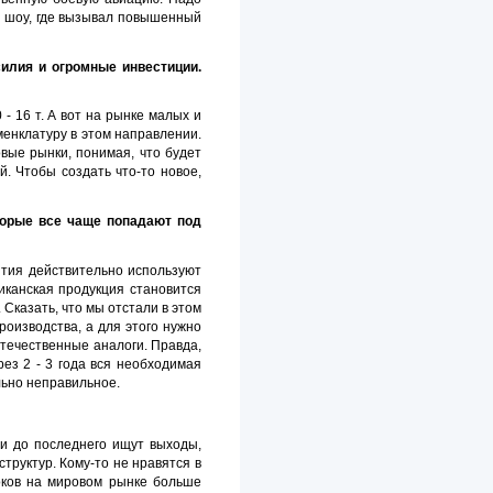
х шоу, где вызывал повышенный
илия и огромные инвестиции.
- 16 т. А вот на рынке малых и
енклатуру в этом направлении.
вые рынки, понимая, что будет
. Чтобы создать что-то новое,
торые все чаще попадают под
ятия действительно используют
иканская продукция становится
Сказать, что мы отстали в этом
роизводства, а для этого нужно
течественные аналоги. Правда,
рез 2 - 3 года вся необходимая
льно неправильное.
и до последнего ищут выходы,
труктур. Кому-то не нравятся в
оков на мировом рынке больше