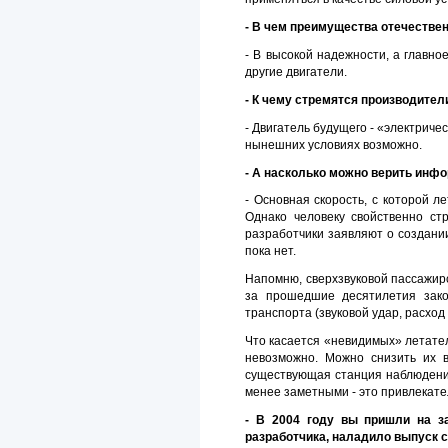
- В чем преимущества отечестве
- В высокой надежности, а главно
другие двигатели.
- К чему стремятся производите
- Двигатель будущего - «электриче
нынешних условиях возможно.
- А насколько можно верить инф
- Основная скорость, с которой л
Однако человеку свойственно ст
разработчики заявляют о создании
пока нет.
Напомню, сверхзвуковой пассажирс
за прошедшие десятилетия зако
транспорта (звуковой удар, расход
Что касается «невидимых» летате
невозможно. Можно снизить их в
существующая станция наблюдения
менее заметными - это привлекате
- В 2004 году вы пришли на з
разработчика, наладило выпуск с