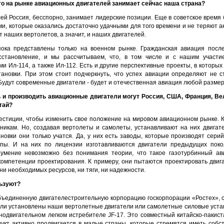
то на рынке авиационных двигателей занимает сейчас наша страна?
лей Россия, бесспорно, занимает лидерские позиции. Еще в советское врем
и, которые оказались достаточно удачными для того времени и не теряют а
т наших вертолетов, а значит, и наших двигателей.
пока представлены только на военном рынке. Гражданская авиация посл
сстановление, и мы рассчитываем, что, в том числе и с нашим участи
 Ил-114, а также Ил-112. Есть и другие перспективные проекты, в которых
ановки. При этом стоит подчеркнуть, что успех авиации определяют не с
 Будут современные двигатели - будет и отечественная авиация любой размер
 и производить авиационные двигатели могут Россия, США, Франция, Вел
тай?
вестиции, чтобы изменить свое положение на мировом авиационном рынке. К
никам. Но, создавая вертолеты и самолеты, устанавливают на них двигате
овки они только учатся. Да, у них есть заводы, которые производят серий
пы. И на них по лицензии изготавливаются двигатели предыдущих поко
 умение невозможно без понимания теории, что такое газотурбинный ав
 компетенции проектирования. К примеру, они пытаются проектировать двиг
 ни необходимых ресурсов, ни тяги, ни надежности.
льзуют?
Объединенную двигателестроительную корпорацию госкорпорации «Ростех», с
ли установлены наши вертолетные двигатели или самолетные силовые устан
нодвигательном легком истребителе JF-17. Это совместный китайско-пакист
укт активно продвигается в малые страны, которые стремятся иметь соб