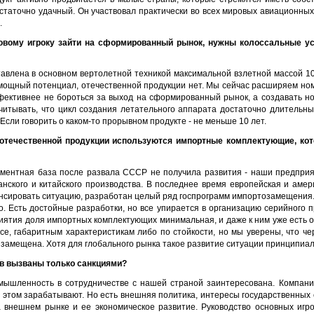
остаточно удачный. Он участвовал практически во всех мировых авиационны
.
овому игроку зайти на сформированный рынок, нужны колоссальные ус
авлена в основном вертолетной техникой максимальной взлетной массой 10 
 мощный потенциал, отечественной продукции нет. Мы сейчас расширяем ном
фективнее не бороться за выход на сформированный рынок, а создавать но
читывать, что цикл создания летательного аппарата достаточно длительный
Если говорить о каком-то прорывном продукте - не меньше 10 лет.
ве отечественной продукции используются импортные комплектующие, ко
ементная база после развала СССР не получила развития - наши предпри
анского и китайского производства. В последнее время европейская и амер
нсировать ситуацию, разработан целый ряд госпрограмм импортозамещения. 
. Есть достойные разработки, но все упирается в организацию серийного п
иятия доля импортных комплектующих минимальная, и даже к ним уже есть о
се, габаритным характеристикам либо по стойкости, но мы уверены, что че
замещена. Хотя для глобального рынка такое развитие ситуации принципиа
в вызваны только санкциями?
мышленность в сотрудничестве с нашей страной заинтересована. Компани
а этом зарабатывают. Но есть внешняя политика, интересы государственных с
 внешнем рынке и ее экономическое развитие. Руководство основных игр