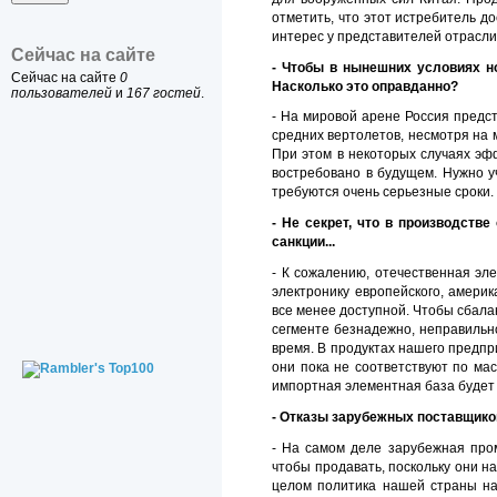
отметить, что этот истребитель д
интерес у представителей отрасли
Сейчас на сайте
- Чтобы в нынешних условиях н
Сейчас на сайте
0
Насколько это оправданно?
пользователей
и
167 гостей
.
- На мировой арене Россия предст
средних вертолетов, несмотря на
При этом в некоторых случаях эф
востребовано в будущем. Нужно у
требуются очень серьезные сроки. 
- Не секрет, что в производст
санкции...
- К сожалению, отечественная эл
электронику европейского, америк
все менее доступной. Чтобы сбала
сегменте безнадежно, неправильно
время. В продуктах нашего предпр
они пока не соответствуют по мас
импортная элементная база будет 
- Отказы зарубежных поставщико
- На самом деле зарубежная про
чтобы продавать, поскольку они н
целом политика нашей страны на