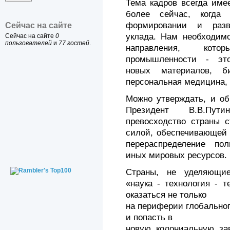
Тема кадров всегда име
более сейчас, когд
формировании и разви
Сейчас на сайте
уклада. Нам необходим
Сейчас на сайте
0
пользователей
и
77 гостей
.
направления, кот
промышленности - это
новых материалов, би
персональная медицина, 
Можно утверждать, и об
Президент В.В.Пути
превосходство страны с
силой, обеспечивающей 
перераспределение пол
иных мировых ресурсов.
Страны, не уделяющи
«наука - технология - т
оказаться не только
на периферии глобальног
и попасть в
новую колониальную зав