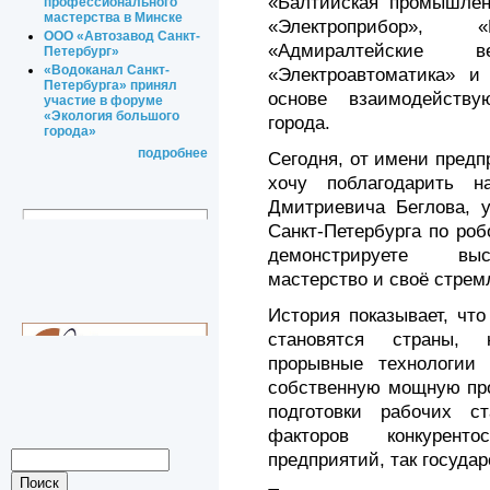
«Балтийская промышлен
профессионального
мастерства в Минске
«Электроприбор», «К
ООО «Автозавод Санкт-
«Адмиралтейские 
Петербург»
«Водоканал Санкт-
«Электроавтоматика» и
Петербурга» принял
основе взаимодейств
участие в форуме
«Экология большого
города.
города»
подробнее
Сегодня, от имени пред
хочу поблагодарить н
Дмитриевича Беглова, у
Санкт-Петербурга по роб
демонстрируете выс
мастерство и своё стрем
История показывает, чт
становятся страны, 
прорывные технологии
собственную мощную про
подготовки рабочих с
факторов конкуренто
предприятий, так государ