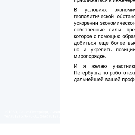
приближаться к инженер
В условиях экономи
геополитической обстан
ускорении экономическог
собственные силы, пре
которое с помощью образ
добиться еще более выс
но и укрепить позици
миропорядке.
И я желаю участника
Петербурга по робототех
дальнейшей вашей профе
191060, Санкт-Петербург, Смольный проезд, дом 1, литер Б
тел.(812) 576-76-81, факс (812) 576-77-92 E-mail: spp@spp.spb.ru