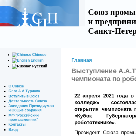
Союз промы
и предприни
Санкт-Петер
Chinese
Главная
English
Русский
Выступление А.А.Т
чемпионата по роб
О Союзе
Блог А.А.Турчака
22 апреля 2021 года 
Вступить в Союз
Деятельность Союза
колледж» состоялас
Заседания Президиумов
открытия чемпионата 
и Общие собрания
«Кубок Губернато
МФ "Российский
промышленник"
робототехнике».
Контакты
Вход
Президент Союза промы