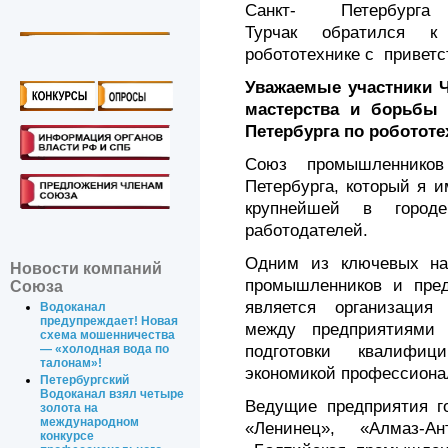
Санкт- Петербурга
Турчак обратился к
робототехнике с привет
Уважаемые участники 
мастерства и борьбы 
Петербурга по робототе
Союз промышленников
Петербурга, который я и
крупнейшей в городе
работодателей.
Одним из ключевых на
Новости компаний
промышленников и пред
Союза
является организация
Водоканал
предупреждает! Новая
между предприятиями
схема мошенничества
подготовки квалифиц
— «холодная вода по
талонам»!
экономикой профессиона
Петербургский
Водоканал взял четыре
Ведущие предприятия го
золота на
международном
«Ленинец», «Алмаз-Ан
конкурсе