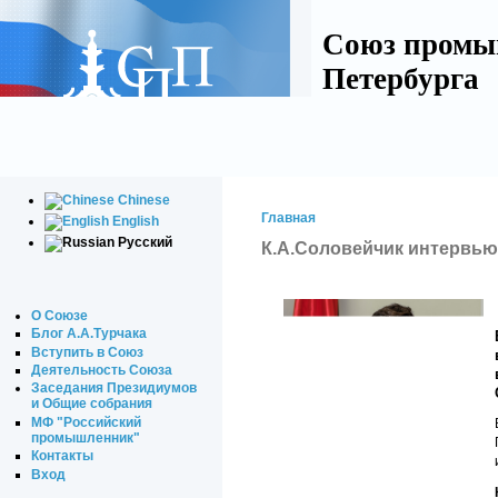
Союз промы
Петербурга
Chinese
Главная
English
Русский
К.А.Соловейчик интервью
О Союзе
Блог А.А.Турчака
Вступить в Союз
Деятельность Союза
Заседания Президиумов
и Общие собрания
МФ "Российский
промышленник"
Контакты
Вход