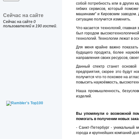
собой потребность или в других к
гибких сервисов, который помож
машинами" и Кировским заводом. 
Сейчас на сайте
ситуацию получится изменить.
Сейчас на сайте
0
пользователей
и
190 гостей
.
Что касается технологий, главная
был городом высокотехнологичной
технологий. Технологии лежат в ос
Для меня крайне важно показать
будущего продукта, более наукоё
направления своих ресурсов, свое
Данный спектр станет основой 
предприятия, скорее это будут но
получится что-то похожее на атлас
повысить наукоёмкость, высокоте
Наша промышленность, безусловн
изделий.
Вы упомянули о возможной помо
помогать в получении новых зака
- Санкт-Петербург - уникальный 
города и крупнейших компаний дол