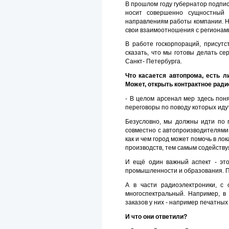
В прошлом году губернатор подпи
носит совершенно сущностный 
направлениям работы компании. На
свои взаимоотношения с регионами
В работе госкорпораций, присутс
сказать, что мы готовы делать с
Санкт- Петербурга.
Что касается автопрома, есть 
Может, открыть контрактное рад
- В целом арсенал мер здесь пон
переговоры по поводу которых иду
Безусловно, мы должны идти по 
совместно с автопроизводителями
как и чем город может помочь в л
производств, тем самым содейству
И ещё один важный аспект - это
промышленности и образования. П
А в части радиоэлектроники, с
многоспектральный. Например, в
заказов у них - например печатны
И что они ответили?