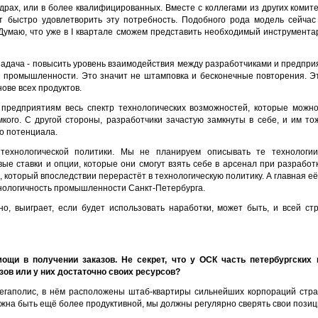
адрах, или в более квалифицированных. Вместе с коллегами из других комит
ет быстро удовлетворить эту потребность. Подобного рода модель сейча
Думаю, что уже в I квартале сможем представить необходимый инструментар
 задача - повысить уровень взаимодействия между разработчиками и предпри
 промышленности. Это значит не штамповка и бесконечные повторения. Э
нове всех продуктов.
 предприятиям весь спектр технологических возможностей, которые можно
мкого. С другой стороны, разработчики зачастую замкнуты в себе, и им 
го потенциала.
технологической политики. Мы не планируем описывать те технологии
вые ставки и опции, которые они смогут взять себе в арсенал при разработ
, который впоследствии перерастёт в технологическую политику. А главная её
хнологичность промышленности Санкт-Петербурга.
о, выиграет, если будет использовать наработки, может быть, и всей ст
щи в получении заказов. Не секрет, что у ОСК часть петербургских
зов или у них достаточно своих ресурсов?
мегаполис, в нём расположены штаб-квартиры сильнейших корпораций стр
жна быть ещё более продуктивной, мы должны регулярно сверять свои позиц