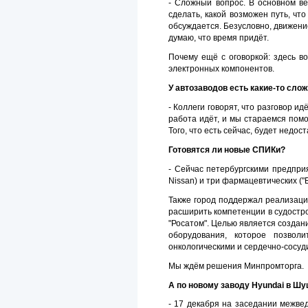
- Сложный вопрос. В основном в
сделать, какой возможен путь, что
обсуждается. Безусловно, движение
думаю, что время придёт.
Почему ещё с оговоркой: здесь во
электронных компонентов.
У автозаводов есть какие-то сло
- Коллеги говорят, что разговор и
работа идёт, и мы стараемся помо
Того, что есть сейчас, будет недос
Готовятся ли новые СПИКи?
- Сейчас петербургскими предпри
Nissan) и три фармацевтических ("
Также город поддержал реализаци
расширить компетенции в судостр
"Росатом". Целью является создан
оборудования, которое позвол
онкологическими и сердечно-сосу
Мы ждём решения Минпромторга.
А по новому заводу Hyundai в Ш
- 17 декабря на заседании межв