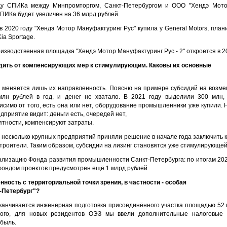
оду СПИКа между Минпромторгом, Санкт-Петербургом и ООО "Хендэ Мото
ПИКа будет увеличен на 36 млрд рублей.
 2020 году "Хендэ Мотор Мануфактуринг Рус" купила у General Motors, пла
ia Sportage.
изводственная площадка "Хендэ Мотор Мануфактуринг Рус - 2" откроется в 20
дить от компенсирующих мер к стимулирующим. Каковы их основные
, меняется лишь их направленность. Поясню на примере субсидий на возмещ
лн рублей в год, и денег не хватало. В 2021 году выделили 300 млн,
симо от того, есть она или нет, оборудование промышленники уже купили. 
дприятие видит: деньги есть, очередей нет,
оятности, компенсируют затраты.
 несколько крупных предприятий приняли решение в начале года заключить 
троители. Таким образом, субсидии на лизинг становятся уже стимулирующей
ализацию Фонда развития промышленности Санкт-Петербурга: по итогам 2021
 фондом проектов предусмотрен ещё 1 млрд рублей.
ность с территориальной точки зрения, в частности - особая
-Петербург"?
канчивается инженерная подготовка присоединённого участка площадью 52 г
того, для новых резидентов ОЭЗ мы ввели дополнительные налоговые л
ибыль.