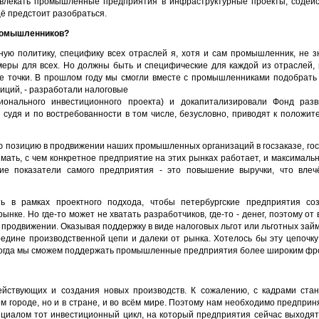
вовлекать промышленные предприятия в инфраструктурные проекты, содейс
ё предстоит разобраться.
промышленников?
ую политику, специфику всех отраслей я, хотя и сам промышленник, не 
меры для всех. Но должны быть и специфические для каждой из отраслей,
ые точки. В прошлом году мы смогли вместе с промышленниками подобрат
иций, - разработали налоговые
гионального инвестиционного проекта) и докапитализировали Фонд раз
 судя и по востребованности в том числе, безусловно, приводят к положит
ю позицию в продвижении наших промышленных организаций в госзаказе, гос
мать, с чем конкретное предприятие на этих рынках работает, и максималь
ие показатели самого предприятия - это повышение выручки, что влеч
ь в рамках проектного подхода, чтобы петербургские предприятия соз
ынке. Но где-то может не хватать разработчиков, где-то - денег, поэтому о
в продвижении. Оказывая поддержку в виде налоговых льгот или льготных займ
едине производственной цепи и далеки от рынка. Хотелось бы эту цепочку 
 Тогда мы сможем поддержать промышленные предприятия более широким фр
ействующих и создания новых производств. К сожалению, с кадрами стан
м городе, но и в стране, и во всём мире. Поэтому нам необходимо предприн
циалом тот инвестиционный цикл, на который предприятия сейчас выходят