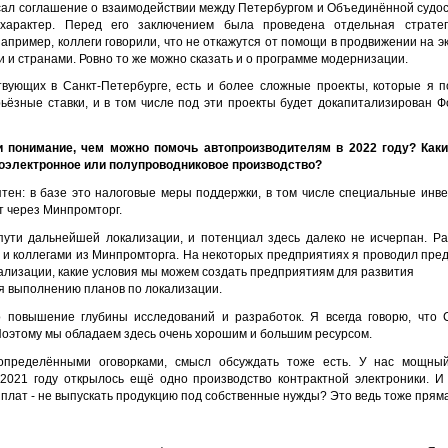
сал соглашение о взаимодействии между Петербургом и Объединённой судо
характер. Перед его заключением была проведена отдельная стратег
пример, коллеги говорили, что не откажутся от помощи в продвижении на экс
 и странами. Ровно то же можно сказать и о программе модернизации.
твующих в Санкт-Петербурге, есть и более сложные проекты, которые я по
ерьёзные ставки, и в том числе под эти проекты будет докапитализирован
ли понимание, чем можно помочь автопроизводителям в 2022 году? Ка
иоэлектронное или полупроводниковое производство?
ятен: в базе это налоговые меры поддержки, в том числе специальные инв
т через Минпромторг.
пути дальнейшей локализации, и потенциал здесь далеко не исчерпан. Р
 и коллегами из Минпромторга. На некоторых предприятиях я проводил пре
окализации, какие условия мы можем создать предприятиям для развития
я выполнению планов по локализации.
 повышение глубины исследований и разработок. Я всегда говорю, что Са
оэтому мы обладаем здесь очень хорошим и большим ресурсом.
 определёнными оговорками, смысл обсуждать тоже есть. У нас мощный
 2021 году открылось ещё одно производство контрактной электроники. 
х плат - не выпускать продукцию под собственные нужды? Это ведь тоже прям