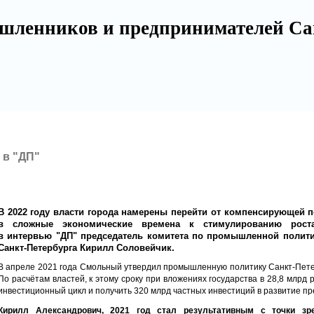
шленников и предпринимателей Са
 в "ДП"
В 2022 году власти города намерены перейти от компенсирующей
в сложные экономические времена к стимулированию роста
в интервью "ДП" председатель комитета по промышленной полити
Санкт-Петербурга Кирилл Соловейчик.
В апреле 2021 года Смольный утвердил промышленную политику Санкт-Петер
По расчётам властей, к этому сроку при вложениях государства в 28,8 млрд 
инвестиционный цикл и получить 320 млрд частных инвестиций в развитие п
Кирилл Александрович, 2021 год стал результативным с точки зр