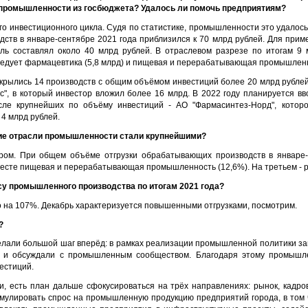
промышленности из госбюджета? Удалось ли помочь предприятиям?
ого инвестиционного цикла. Судя по статистике, промышленности это удалос
ств в январе-сентябре 2021 года приблизился к 70 млрд рублей. Для приме
ель составлял около 40 млрд рублей. В отраслевом разрезе по итогам 9
ледует фармацевтика (5,8 млрд) и пищевая и перерабатывающая промышленно
ткрылись 14 производств с общим объёмом инвестиций более 20 млрд рублей
с", в который инвестор вложил более 16 млрд. В 2022 году планируется вв
сле крупнейших по объёму инвестиций - АО "Фармасинтез-Норд", котор
4 млрд рублей.
акие отрасли промышленности стали крупнейшими?
ром. При общем объёме отгрузки обрабатывающих производств в январе-
месте пищевая и перерабатывающая промышленность (12,6%). На третьем - 
су промышленного производства по итогам 2021 года?
 на 107%. Декабрь характеризуется повышенными отгрузками, посмотрим.
?
сделали большой шаг вперёд: в рамках реализации промышленной политики з
и и обсуждали с промышленным сообществом. Благодаря этому промышле
естиций.
, есть план дальше сфокусироваться на трёх направлениях: рынок, кадро
мулировать спрос на промышленную продукцию предприятий города, в том