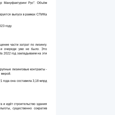
р Мануфактуринг Рус". Объём
нируется выпуск в рамках СПИКа
23 году.
ение части затрат по лизингу.
 и очереди уже не было. Это
На 2022 год закладываем на эти
крупные лизинговые контракты -
 мерой.
 года она составила 3,18 млрд
а и идёт строительство здания
ьготы, существенно сократив