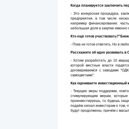
Когда планируется заключить пе
- Это конкурсная процедура, зак
предприятия, в том числе неско
например финансирование: част
небольшая доля в закупке именно 
Кто ещё готов участвовать?"Био
- Пока не готов ответить. Но в люб
Расскажите об идее развивать в
- Хотим разработать до 10 маршр
которой местные власти гордят
договариваемся с заводами "ОДК
самоцветами".
Как оцениваете инвестиционный 
- Текущие меры поддержки, повт
стимулирующим мерам, которые 
проинвестируешь, то будешь защи
подаём сигнал инвесторам о том, 
будут продолжены, причём с масш