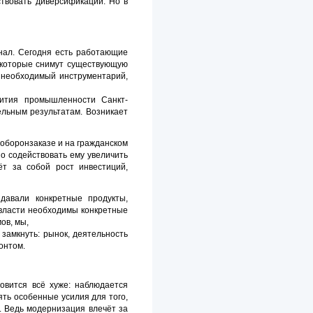
твовать диверсификации. Но в
знал. Сегодня есть работающие
 которые снимут существующую
ь необходимый инструментарий,
вития промышленности Санкт-
ельным результатам. Возникает
оборонзаказе и на гражданском
но содействовать ему увеличить
ёт за собой рост инвестиций,
давали конкретные продукты,
т власти необходимы конкретные
ов, мы,
замкнуть: рынок, деятельность
онтом.
овится всё хуже: наблюдается
ять особенные усилия для того,
. Ведь модернизация влечёт за