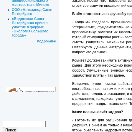
профессионального
закупок. Кроме того, намерены 
мастерства в Минске
структуре выручки предприятий ещ
ООО «Автозавод Санкт-
Петербург»
В чём сложность с выручкой у 
«Водоканал Санкт-
- Когда мы создавали промышленн
Петербурга» принял
"стержневые", фундаментальные 
участие в форуме
«Экология большого
проблематику, облегчат их болев
города»
который стимулировал рост инвест
подробнее
льготы (запустили механизм ре
Петербурга. Данные инструменты,
вопрос: что дальше?
Комитет должен занимать активну
рынке. Для этого необходимо пони
оборот. Улучшенные экономическ
заработной платы и так далее.
Возможно, имеет смысл работат
востребованные на том или ином р
действия, помощь и в создании, и 
к сожалению, находимся уже в сер
предприятия, кадры, технологии.
Какие планы насчёт кадров?
- Готовить их для расширения д
дефицит. Причём не только в наше
чтобы обеспечить кадровым потен