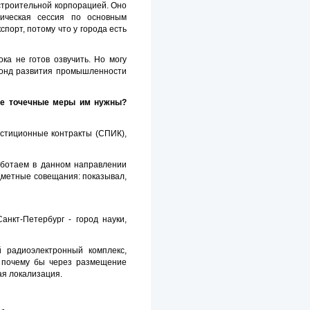
строительной корпорацией. Оно
ическая сессия по основным
порт, потому что у города есть
ка не готов озвучить. Но могу
 Фонд развития промышленности
кие точечные меры им нужны?
естиционные контракты (СПИК),
аботаем в данном направлении
дметные совещания: показывал,
нкт-Петербург - город науки,
 радиоэлектронный комплекс,
И почему бы через размещение
ая локализация.