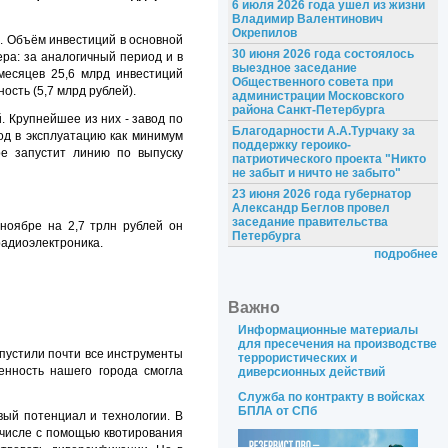
6 июля 2026 года ушел из жизни
Владимир Валентинович
Окрепилов
ь. Объём инвестиций в основной
30 июня 2026 года состоялось
ра: за аналогичный период и в
выездное заседание
 месяцев 25,6 млрд инвестиций
Общественного совета при
сть (5,7 млрд рублей).
администрации Московского
района Санкт-Петербурга
. Крупнейшее из них - завод по
Благодарности А.А.Турчаку за
од в эксплуатацию как минимум
поддержку героико-
ое запустит линию по выпуску
патриотического проекта "Никто
не забыт и ничто не забыто"
23 июня 2026 года губернатор
Александр Беглов провел
заседание правительства
ноябре на 2,7 трлн рублей он
Петербурга
радиоэлектроника.
подробнее
Важно
Информационные материалы
для пресечения на производстве
апустили почти все инструменты
террористических и
нность нашего города смогла
диверсионных действий
Служба по контракту в войсках
БПЛА от СПб
вый потенциал и технологии. В
 числе с помощью квотирования