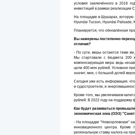
условия заключённого в 2018 г
инвестиций в рамках реализации С
На площадке в Шушарах, которую в
Hyundai Tucson, Hyundai Palisade, K
Планируется, что обновлённая про
Вы намерены постепенно перехо
отличия?
- По сути, меры остаются теми же
Мы стартовали с бюджета 200 м
компенсирующая мера: ведь незави
цели 400 млн рублей. Условное пре
значит, мне, с большой долей вер
Сегодня уже есть информация, что
и судостроители, и энергомашинос
Кроме того, мы увеличиваем капит
рублей. В 2022 году на поддержку
Как будет развиваться промышлен
экономическая зона (ОЭЗ) "Санкт
- На площадке "Новоорловская" за
инновационного центра. Кроме 
региональную ставку налога на пр