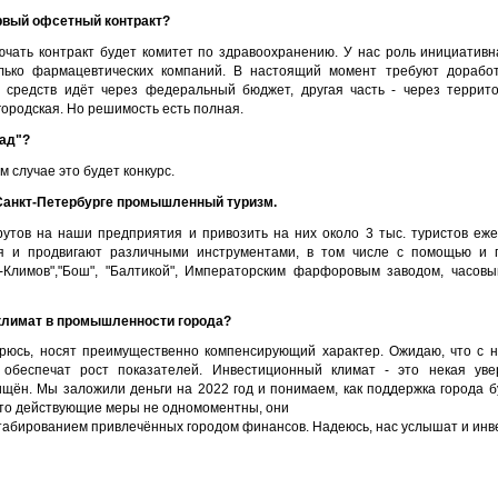
рвый офсетный контракт?
лючать контракт будет комитет по здравоохранению. У нас роль инициатив
лько фармацевтических компаний. В настоящий момент требуют доработ
ь средств идёт через федеральный бюджет, другая часть - через терри
городская. Но решимость есть полная.
кад"?
ом случае это будет конкурс.
 Санкт-Петербурге промышленный туризм.
утов на наши предприятия и привозить на них около 3 тыс. туристов ежег
ся и продвигают различными инструментами, в том числе с помощью и 
-Климов","Бош", "Балтикой", Императорским фарфоровым заводом, часовым
климат в промышленности города?
орюсь, носят преимущественно компенсирующий характер. Ожидаю, что с 
обеспечат рост показателей. Инвестиционный климат - это некая уве
щён. Мы заложили деньги на 2022 год и понимаем, как поддержка города б
что действующие меры не одномоментны, они
табированием привлечённых городом финансов. Надеюсь, нас услышат и инве