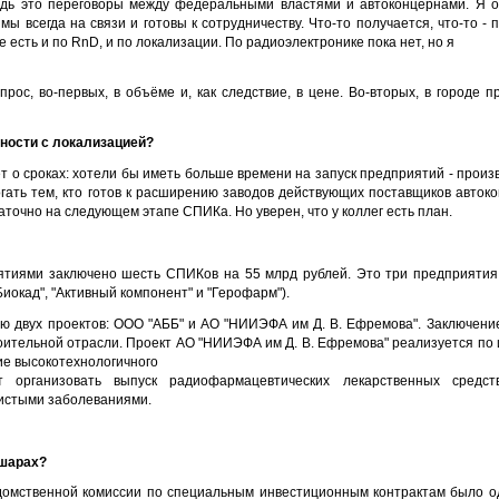
едь это переговоры между федеральными властями и автоконцернами. Я о
 мы всегда на связи и готовы к сотрудничеству. Что-то получается, что-то - 
 есть и по RnD, и по локализации. По радиоэлектронике пока нет, но я
прос, во-первых, в объёме и, как следствие, в цене. Во-вторых, в городе 
жности с локализацией?
дёт о сроках: хотели бы иметь больше времени на запуск предприятий - прои
гать тем, кто готов к расширению заводов действующих поставщиков автоко
таточно на следующем этапе СПИКа. Но уверен, что у коллег есть план.
ятиями заключено шесть СПИКов на 55 млрд рублей. Это три предприятия а
Биокад", "Активный компонент" и "Герофарм").
ю двух проектов: ООО "АББ" и АО "НИИЭФА им Д. В. Ефремова". Заключен
оительной отрасли. Проект АО "НИИЭФА им Д. В. Ефремова" реализуется по 
ие высокотехнологичного
ит организовать выпуск радиофармацевтических лекарственных средс
дистыми заболеваниями.
ушарах?
едомственной комиссии по специальным инвестиционным контрактам было о