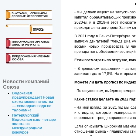
- Мы делали акцент на запуск нов
капитал обрабатывающих производ
2020-м, и в 2019-м этот показат
приходится на автопром. За ним с
В 2021 году в Санкт-Петербурге о
выпуску двигателей "Хендэ Виа Ру
восьми новых производств. В чи
препаратов с объёмом инвестиций 
Если посмотреть по отгрузке, к
- В денежном выражении - автоп
занимает долю 17,5%. На втором 
Новости компаний
Можете ли дать прогноз по индек
Союза
- По ощущениям, выйдем примерно
Водоканал
предупреждает! Новая
Какие ставки делаете на 2022 год
схема мошенничества
— «холодная вода по
- На мой взгляд, за 2021 год мы 
талонам»!
и стимулы, которые планировал
Петербургский
переломить тренд сокращения инв
Водоканал взял четыре
золота на
Если описывать широкими мазками
международном
отношении рынка - планируем сти
конкурсе