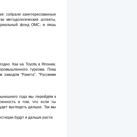
ная: собрали заинтересованные
ки методологические аспекты,
ториальный фонд ОМС, и лишь
одно. Как на Toyota в Японии,
промышленного туризма. Пока
 заводом "Ракета", "Русскими
нынешнего года мы перейдём к
ренность в том, что если ты
удет выглядеть дальше. Так мы
стиции будут и дальше расти.