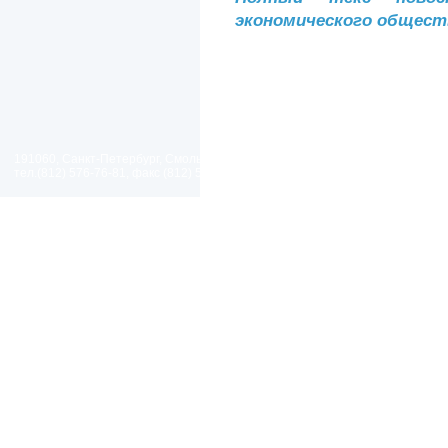
экономического общест
191060, Санкт-Петербург, Смольный проезд, дом 1, литер Б
тел.(812) 576-76-81, факс (812) 576-77-92 E-mail: spp@spp.spb.ru