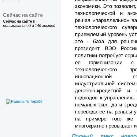
экономики. Это позволит,
технологической и эко
Сейчас на сайте
решая «параллельно» в
Сейчас на сайте
0
пользователей
и
146 гостей
.
технологического суве
приемлемый уровень уст
это - база для решен
президент ВЭО Росси
политики потребует серь
ее гармонизации с
технологического п
инновационной со
индустриальной систем
денежно-кредитной и н
подходов к управлению..
немалых сил, да и сред
перевода ее на рельсы у
на примере того же 
многократно превышает из
Полный текс ново