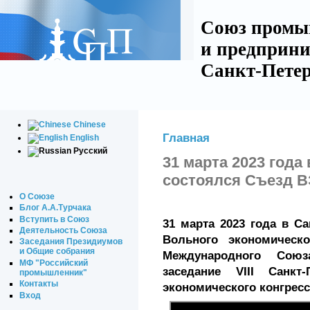
Союз промы
и предприни
Санкт-Петер
Chinese
Главная
English
Русский
31 марта 2023 года
состоялся Съезд 
О Союзе
Блог А.А.Турчака
Вступить в Союз
31 марта 2023 года в С
Деятельность Союза
Вольного экономическ
Заседания Президиумов
и Общие собрания
Международного Сою
МФ "Российский
заседание VIII Санкт-
промышленник"
Контакты
экономического конгресс
Вход