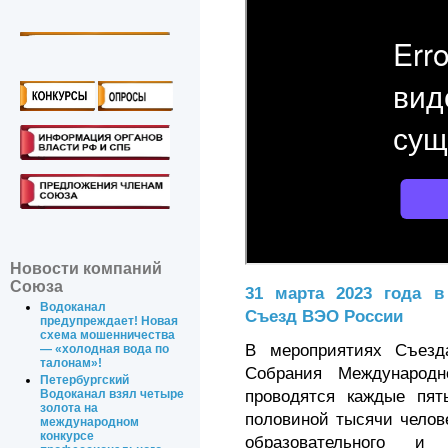
Новости компаний
Союза
31 марта 2023 года в
Водоканал
Съезд ВЭО России
предупреждает! Новая
схема мошенничества
В мероприятиях Съез
— «холодная вода по
талонам»!
Собрания Международ
Петербургский
проводятся каждые пять
Водоканал взял четыре
золота на
половиной тысячи челове
международном
конкурсе
образовательного и 