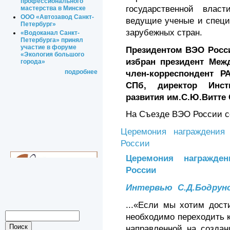
профессионального
государственной влас
мастерства в Минске
ООО «Автозавод Санкт-
ведущие ученые и специ
Петербург»
зарубежных стран.
«Водоканал Санкт-
Петербурга» принял
участие в форуме
Президентом ВЭО Росс
«Экология большого
избран п
резидент Меж
города»
член-корреспондент 
подробнее
СПб, директор Инсти
развития им.С.Ю.Витте
На Съезде ВЭО России с
Церемония награждения
России
Церемония награжд
России
Интервью С.Д.Бодруно
...«Если мы хотим дост
необходимо переходить 
направленной на создан