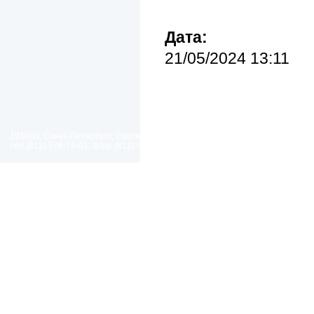
Дата:
21/05/2024 13:11
191060, Санкт-Петербург, Смольный проезд, дом 1, литер Б
тел.(812) 576-76-81, факс (812) 576-77-92 E-mail: spp@spp.spb.ru