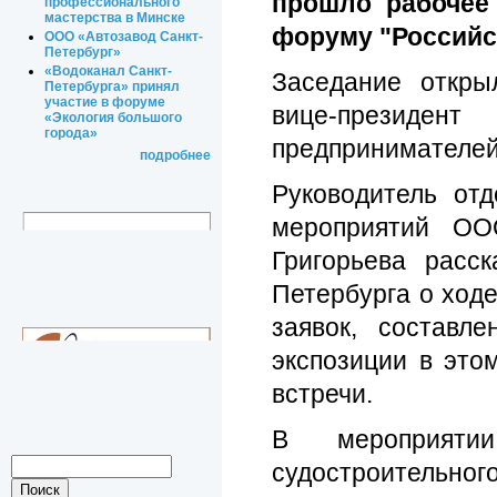
прошло рабочее 
профессионального
мастерства в Минске
форуму "Российс
ООО «Автозавод Санкт-
Петербург»
«Водоканал Санкт-
Заседание откры
Петербурга» принял
участие в форуме
вице-презид
«Экология большого
города»
предпринимателей
подробнее
Руководитель от
мероприятий ОО
Григорьева расск
Петербурга о ход
заявок, составл
экспозиции в это
встречи.
В мероприятии
судостроитель