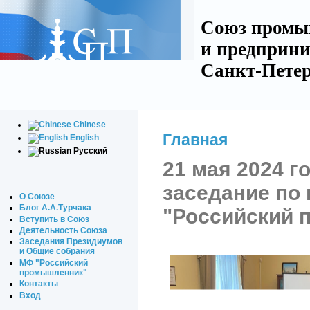
Союз промы
и предприни
Санкт-Петер
Chinese
Главная
English
Русский
21 мая 2024 
заседание по
О Союзе
Блог А.А.Турчака
"Российский 
Вступить в Союз
Деятельность Союза
Заседания Президиумов
и Общие собрания
МФ "Российский
промышленник"
Контакты
Вход