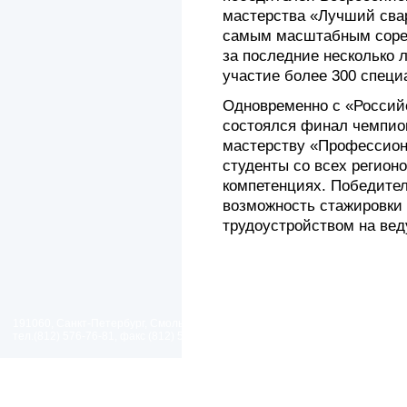
мастерства «Лучший свар
самым масштабным соре
за последние несколько л
участие более 300 специ
Одновременно с «Росси
состоялся финал чемпио
мастерству «Профессион
студенты со всех регион
компетенциях. Победите
возможность стажировки
трудоустройством на ве
191060, Санкт-Петербург, Смольный проезд, дом 1, литер Б
тел.(812) 576-76-81, факс (812) 576-77-92 E-mail: spp@spp.spb.ru