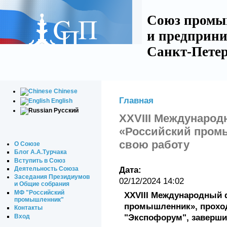
Союз промы
и предприни
Санкт-Петер
Chinese
Главная
English
Русский
XXVIII Междунаро
«Российский пром
свою работу
О Союзе
Блог А.А.Турчака
Вступить в Союз
Деятельность Союза
Дата:
Заседания Президиумов
02/12/2024 14:02
и Общие собрания
МФ "Российский
XXVIII Международный 
промышленник"
промышленник», проход
Контакты
Вход
"Экспофорум", заверши