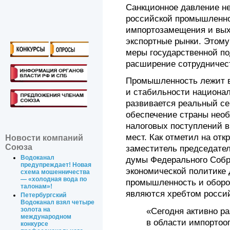
Санкционное давление н
российской промышленнос
импортозамещения и вых
экспортные рынки. Этом
меры государственной по
расширение сотрудничес
Промышленность лежит в
и стабильности националь
развивается реальный се
обеспечение страны нео
налоговых поступлений в
мест. Как отметил на от
Новости компаний
Союза
заместитель председател
Водоканал
думы Федерального Собр
предупреждает! Новая
экономической политике 
схема мошенничества
— «холодная вода по
промышленность и обор
талонам»!
являются хребтом россий
Петербургский
Водоканал взял четыре
золота на
«Сегодня активно ра
международном
в области импортоо
конкурсе