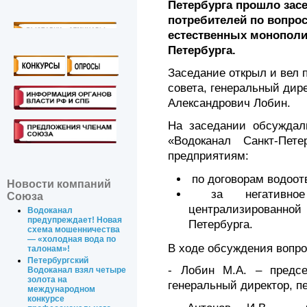
Петербурга прошло зас
потребителей по вопро
естественных монополи
Петербурга.
Заседание открыл и вел 
совета, генеральный ди
Александрович Лобин.
На заседании обсуждал
«Водоканал Санкт-Пет
предприятиям:
по договорам водоот
Новости компаний
за негативное
Союза
централизированной
Водоканал
предупреждает! Новая
Петербурга.
схема мошенничества
— «холодная вода по
В ходе обсуждения вопр
талонам»!
Петербургский
- Лобин М.А. – предсе
Водоканал взял четыре
золота на
генеральный директор, 
международном
конкурсе