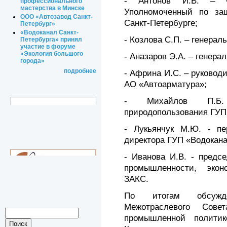
- Антонов И.В. – чл
профессионального
мастерства в Минске
Уполномоченный по за
ООО «Автозавод Санкт-
Санкт-Петербурге;
Петербург»
«Водоканал Санкт-
- Козлова С.П. – генера
Петербурга» принял
участие в форуме
«Экология большого
- Аназаров Э.А. – генер
города»
подробнее
- Африна И.С. – руковод
АО «Автоарматура»;
- Михайлов П.Б.
природопользования ГУП
- Лукьянчук М.Ю. - пе
директора ГУП «Водокана
- Иванова И.В. - предс
промышленности, экон
ЗАКС.
По итогам обсужде
Межотраслевого Сове
промышленной полити