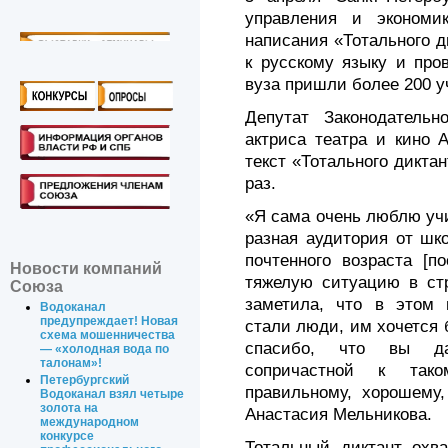
управления и экономи
написания «Тотального 
к русскому языку и про
вуза пришли более 200 у
Депутат Законодательно
актриса театра и кино 
текст «Тотального дикта
раз.
«Я сама очень люблю учи
разная аудитория от шк
почтенного возраста [п
Новости компаний
тяжелую ситуацию в стр
Союза
заметила, что в этом 
Водоканал
предупреждает! Новая
стали люди, им хочется 
схема мошенничества
спасибо, что вы д
— «холодная вода по
талонам»!
сопричастной к тако
Петербургский
правильному, хорошему,
Водоканал взял четыре
золота на
Анастасия Мельникова.
международном
конкурсе
Тотальный диктант охв