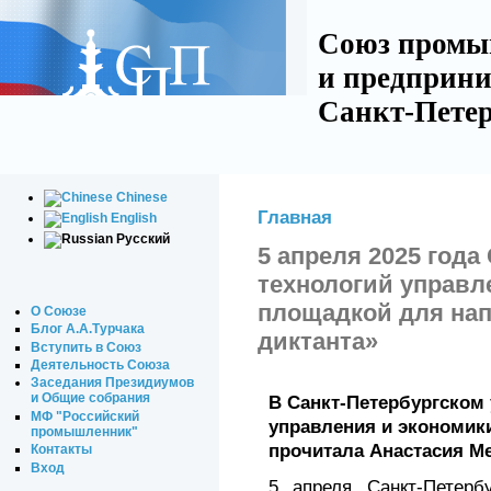
Союз промы
и предприни
Санкт-Петер
Chinese
Главная
English
Русский
5 апреля 2025 года
технологий управл
площадкой для нап
О Союзе
Блог А.А.Турчака
диктанта»
Вступить в Союз
Деятельность Союза
Заседания Президиумов
и Общие собрания
В Санкт-Петербургском 
МФ "Российский
управления и экономики
промышленник"
прочитала Анастасия М
Контакты
Вход
5 апреля Санкт-Петербу