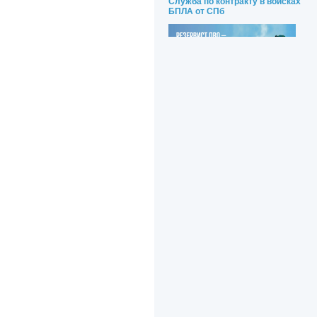
Служба по контракту в войсках
БПЛА от СПб