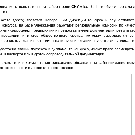
ециалисты испытательной лаборатории ФБУ «Тест-С.-Петербург» провели 
ства.
Росстандарта) является Поверенным Дирекции конкурса и осуществляет 
 конкурса, на базе учреждения работают региональные комиссии по каче
анных самооценки предприятий и предоставленной документации, результато
 продукции и итогов общественного смотра, которым завершается ре
едеральный этап и претендуют на получение званий лауреатов и дипломанто
достоена званий лауреата и дипломанта конкурса, имеют право размещать в
е, в паспорте или в другой сопроводительной документации.
упаковке или в документации однозначно обращает на себя внимание поку
етственность и высокое качество товаров.