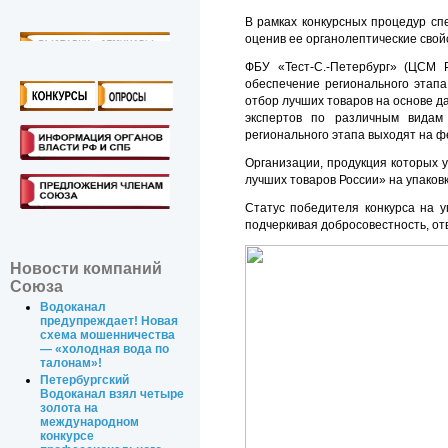
В рамках конкурсных процедур сп
оценив ее органолептические свой
ФБУ «Тест-С.-Петербург» (ЦСМ 
обеспечение регионального этапа
отбор лучших товаров на основе д
экспертов по различным видам
регионального этапа выходят на ф
Организации, продукция которых у
лучших товаров России» на упаковк
Статус победителя конкурса на 
подчеркивая добросовестность, отв
Новости компаний
Союза
Водоканал
предупреждает! Новая
схема мошенничества
— «холодная вода по
талонам»!
Петербургский
Водоканал взял четыре
золота на
международном
конкурсе