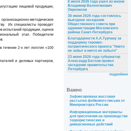
6 июля 2026 года ушел из жизни
Владимир Валентинович
дегустацию пищевой продукции,
Окрепилов
30 июня 2026 года состоялось
организационно-методическое
выездное заседание
Общественного совета при
ству. Их специалисты проводят
администрации Московского
в испытаний продукции, оценок
района Санкт-Петербурга
гиональный этап. Победители
Благодарности А.А.Турчаку за
в.
поддержку героико-
патриотического проекта "Никто
 течение 2-х лет логотип «100
не забыт и ничто не забыто"
23 июня 2026 года губернатор
пателей и деловых партнеров,
Александр Беглов провел
заседание правительства
Петербурга
подробнее
Важно
Зафиксирована массовая
рассылка фейкового письма от
Минпромторга России
Информационные материалы
для пресечения на производстве
террористических и
диверсионных действий