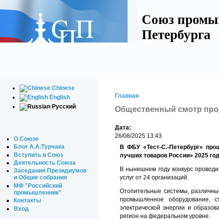
Союз промы
Петербурга
Chinese
Главная
English
Русский
Общественный смотр прод
Дата:
26/08/2025 13:43
О Союзе
Блог А.А.Турчака
В ФБУ «Тест-С.-Петербург» про
Вступить в Союз
лучших товаров России» 2025 год
Деятельность Союза
В нынешнем году конкурс проводи
Заседания Президиумов
услуг от 24 организаций.
и Общие собрания
МФ "Российский
Отопительные системы, различные
промышленник"
промышленное оборудование, с
Контакты
электрической энергии и образов
Вход
регион на федеральном уровне.