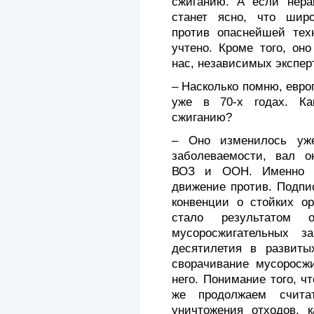
сжиганию. А если нера
станет ясно, что широ
против опаснейшей тех
учтено. Кроме того, он
нас, независимых экспер
– Насколько помню, евро
уже в 70-х годах. Ка
сжиганию?
– Оно изменилось уж
заболеваемости, вал он
ВОЗ и ООН. Именно п
движение против. Подпи
конвенции о стойких ор
стало результатом о
мусоросжигательных з
десятилетия в развиты
сворачивание мусоросжи
него. Понимание того, ч
же продолжаем счита
уничтожения отходов, 