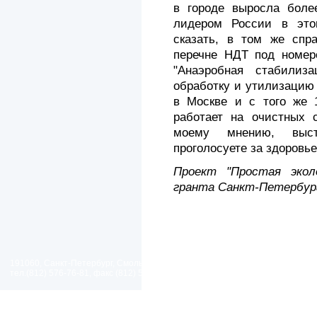
в городе выросла боле
лидером России в это
сказать, в том же спр
перечне НДТ под номеро
"Анаэробная стабилиз
обработку и утилизацию 
в Москве и с того же 
работает на очистных 
моему мнению, выст
проголосуете за здоровье
Проект "Простая экол
гранта Санкт-Петербур
191060, Санкт-Петербург, Смольный проезд, дом 1, литер Б
тел.(812) 576-76-81, факс (812) 576-77-92 E-mail: spp@spp.spb.ru