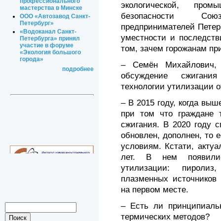
профессионального
экологической, пром
мастерства в Минске
безопасности Со
ООО «Автозавод Санкт-
Петербург»
предпринимателей Петер
«Водоканал Санкт-
уместности и последств
Петербурга» принял
участие в форуме
том, зачем горожанам пр
«Экология большого
города»
– Семён Михайлович, 
подробнее
обсуждение сжигания
технологии утилизации о
– В 2015 году, когда выш
при том что граждане 
сжигания. В 2020 году 
обновлен, дополнен, то 
условиям. Кстати, акту
лет. В нем появили
утилизации: пиролиз,
плазменных источников 
на первом месте.
– Есть ли принципиаль
термических методов?