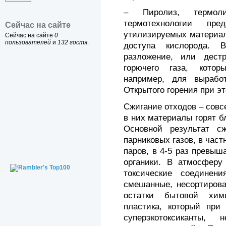
– Пиролиз, термол
термотехнологии пре
Сейчас на сайте
утилизируемых материал
Сейчас на сайте
0
пользователей
и
132 гостя
.
доступа кислорода. 
разложение, или дест
горючего газа, кото
например, для выработ
Открытого горения при эт
Сжигание отходов – совс
в них материалы горят б
Основной результат с
парниковых газов, в част
паров, в 4-5 раз превы
органики. В атмосферу
токсические соединен
смешанные, несортирова
остатки бытовой хим
пластика, который при
суперэкотоксиканты,