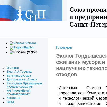
Союз промы
и предприни
Санкт-Петер
Chinese
Главная
English
Русский
Эколог Гордышевск
сжигания мусора и 
наилучших техноло
О Союзе
Блог А.А.Турчака
отходов
Вступить в Союз
Деятельность Союза
Заседания Президиумов
и Общие собрания
Интервью
Семена М
МФ "Российский
председателя Комитета 
промышленник"
и технологической безо
Контакты
Вход
и предпринимателей Са