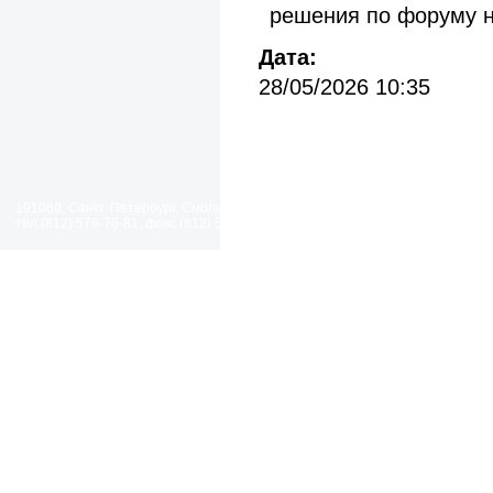
решения по форуму н
Дата:
28/05/2026 10:35
191060, Санкт-Петербург, Смольный проезд, дом 1, литер Б
тел.(812) 576-76-81, факс (812) 576-77-92 E-mail: spp@spp.spb.ru