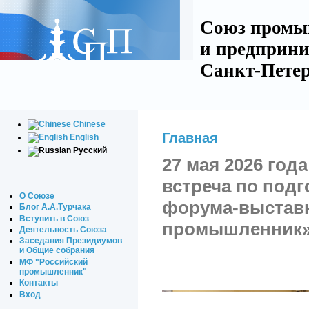
Союз промы
и предприни
Санкт-Петер
Chinese
Главная
English
Русский
27 мая 2026 год
встреча по под
О Союзе
форума-выставк
Блог А.А.Турчака
Вступить в Союз
промышленник
Деятельность Союза
Заседания Президиумов
и Общие собрания
МФ "Российский
промышленник"
Контакты
Вход