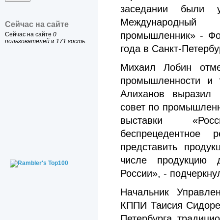
заседании были 
Международный
Сейчас на сайте
промышленник» - Фо
Сейчас на сайте
0
пользователей
и
171 гость
.
года в Санкт-Петерб
Михаил Лобин отме
промышленности и 
Алиханов выразил 
совет по промышлен
выставки «Рос
беспрецедентное 
представить продук
числе продукцию д
России», - подчеркн
Начальник Управлен
КППИ Таисия Сидорен
Петербурга традици