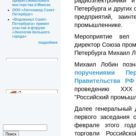
радиоэлектроники и
профессионального
мастерства в Минске
Петербурга и других
ООО «Автозавод Санкт-
Петербург»
предприятий, заин
«Водоканал Санкт-
промышленнике.
Петербурга» принял
участие в форуме
«Экология большого
Мероприятие вел п
города»
подробнее
директор Союза про
Петербурга Михаил Л
Михаил Лобин позн
поручениями Пер
Правительства Р
проведению XXX 
"Российский промышл
Далее генеральный 
первого заседания 
феврале этого год
торговли Российс