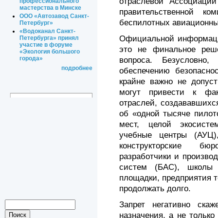
отраслевой Ассоциации
профессионального
мастерства в Минске
правительственной ко
ООО «Автозавод Санкт-
беспилотных авиационны
Петербург»
«Водоканал Санкт-
Официальной информации
Петербурга» принял
участие в форуме
это не финальное реше
«Экология большого
города»
вопроса. Безусловно
подробнее
обеспечению безопаснос
крайне важно не допуст
могут привести к фа
отраслей, создававшихс
об «одной тысяче пилот
мест, целой экосисте
учебные центры (АУЦ),
конструкторские бюр
разработчики и произво
систем (БАС), школы 
площадки, предприятия 
продолжать долго.
Запрет негативно ска
назначения, а не только