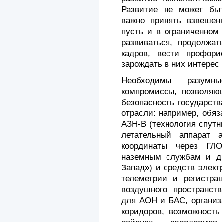
Развитие не может быт
важно принять взвешен
пусть и в ограниченном
развиваться, продолжат
кадров, вести профори
зарождать в них интерес
Необходимы разумные
компромиссы, позволяю
безопасность государст
отрасли: например, обя
АЗН-В (технология спутн
летательный аппарат а
координаты через ГЛ
наземным службам и д
Запад») и средств элек
телеметрии и регистрац
воздушного пространст
для АОН и БАС, организ
коридоров, возможность