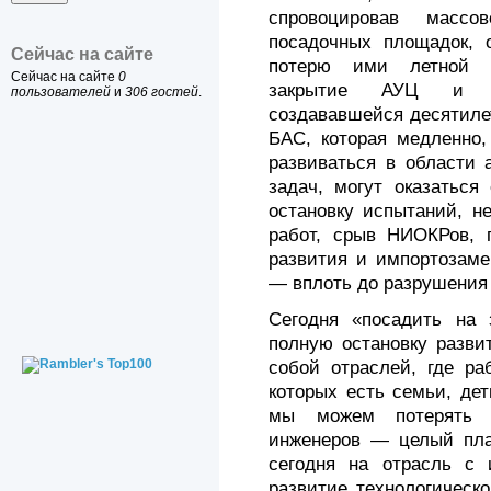
спровоцировав массо
посадочных площадок, о
Сейчас на сайте
потерю ими летной п
Сейчас на сайте
0
закрытие АУЦ и ра
пользователей
и
306 гостей
.
создававшейся десятиле
БАС, которая медленно,
развиваться в области 
задач, могут оказаться
остановку испытаний, н
работ, срыв НИОКРов, п
развития и импортозаме
— вплоть до разрушения 
Сегодня «посадить на 
полную остановку разви
собой отраслей, где ра
которых есть семьи, дет
мы можем потерять б
инженеров — целый пла
сегодня на отрасль с 
развитие технологическ