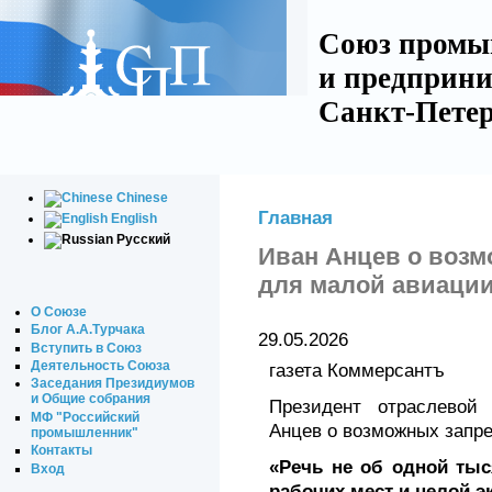
Союз промы
и предприни
Санкт-Петер
Chinese
Главная
English
Русский
Иван Анцев о возм
для малой авиаци
О Союзе
Блог А.А.Турчака
29.05.2026
Вступить в Союз
Деятельность Союза
газета Коммерсантъ
Заседания Президиумов
и Общие собрания
Президент отраслевой
МФ "Российский
Анцев о возможных запре
промышленник"
Контакты
«Речь не об одной тыс
Вход
рабочих мест и целой э