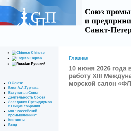
Союз промы
и предприни
Санкт-Петер
Chinese
Главная
English
Русский
10 июня 2026 года 
работу XIII Между
морской салон «ФЛ
О Союзе
Блог А.А.Турчака
Вступить в Союз
Деятельность Союза
Заседания Президиумов
и Общие собрания
МФ "Российский
промышленник"
Контакты
Вход