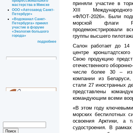
профессионального
приняли участие в тор
мастерства в Минске
XIII Международног
ООО «Автозавод Санкт-
Петербург»
«ФЛОТ-2026». Были подн
«Водоканал Санкт-
морской флаги Р
Петербурга» принял
участие в форуме
продемонстрировали вс
«Экология большого
группы высшего пилотажа
города»
подробнее
Салон работает до 14 
центре кронштадтского
Свою продукцию предст
отечественного оборонно
числе более 30 – из 
компании из Беларуси,
стали 27 иностранных де
представлены коман
командующим всеми воо
«В этом году ключевыми
морских беспилотных си
освоения Арктики, а 
судостроения. В рамках