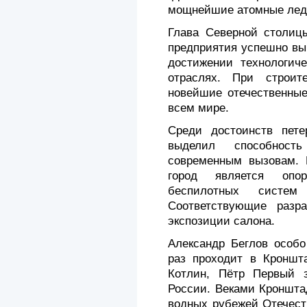
мощнейшие атомные ледо
Глава Северной столицы
предприятия успешно вы
достижении технологиче
отраслях. При строит
новейшие отечественные
всем мире.
Среди достоинств петер
выделил способност
современным вызовам. 
город является опо
беспилотных систем
Соответствующие разр
экспозиции салона.
Александр Беглов особо
раз проходит в Кроншта
Котлин, Пётр Первый 
России. Веками Кроншта
водных рубежей Отечест