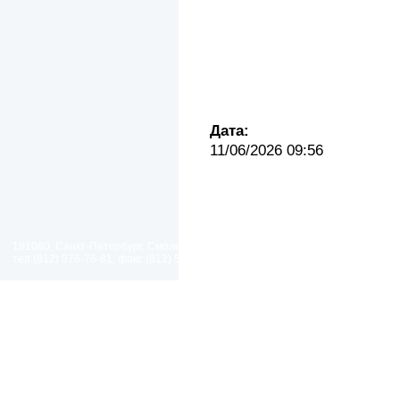
Дата:
11/06/2026 09:56
191060, Санкт-Петербург, Смольный проезд, дом 1, литер Б
тел.(812) 576-76-81, факс (812) 576-77-92 E-mail: spp@spp.spb.ru