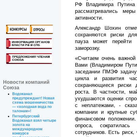
РФ Владимира Путина 
рассматривались меры
активности.
Александр Шохин отме
сохраняются риски для
пауза может перейти 
заморозку.
«Считаем очень важной
Вами (Владимиром Путин
заседании ПМЭФ задачу 
цикла и развития ча
Новости компаний
сохраняющиеся риски д
Союза
роста. В частности, ма
Водоканал
ухудшаются оценки спро
предупреждает! Новая
схема мошенничества
с неплатежами, - сказ
— «холодная вода по
талонам»!
компании и крупные су
Петербургский
финансовом положении.
Водоканал взял четыре
опроса, сократилась
золота на
международном
сотрудников. Есть риск,
конкурсе