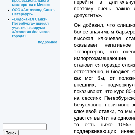
профессионального
перейти в длительну
мастерства в Минске
поэтому очень важно с
ООО «Автозавод Санкт-
Петербург»
допустить».
«Водоканал Санкт-
Петербурга» принял
Он добавил, что слишко
участие в форуме
более значимым барьеро
«Экология большого
города»
высокая ключевая ста
подробнее
оказывает негативно
экспортёров, что оч
импортозамещающие 
становится гораздо сложн
естественно, и бюджет, к
как мог бы, от полож
внешних, - подчеркну
показывают, что курс 80–
на сессиях Петербургск
безусловно, позитивно в
ключевой ставки, то мы 
удастся выйти на однозн
то есть ниже 10%».
поддерживающих инвес