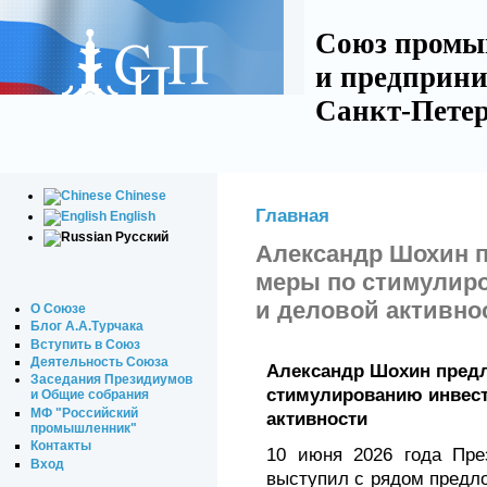
Союз промы
и предприни
Санкт-Петер
Chinese
Главная
English
Русский
Александр Шохин 
меры по стимулир
и деловой активно
О Союзе
Блог А.А.Турчака
Вступить в Союз
Деятельность Союза
Александр Шохин пред
Заседания Президиумов
стимулированию инвест
и Общие собрания
МФ "Российский
активности
промышленник"
Контакты
10 июня 2026 года Пр
Вход
выступил с рядом предл