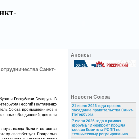
нкт-
Анонсы
сотрудничества Санкт-
Новости Союза
бурга
и Республики Беларусь. В
етербурга
Георгий Полтавченко
21 июля 2026 года прошло
атель Союза промышленников и
заседание правительства Санкт-
Петербурга
ышленных объединений, деятели
7 июля 2026 года в рамках
форума "Иннопром" прошла
ларусь всегда были и остаются
сессия Комитета РСПП по
этому способствует Программа
техническому регулированию