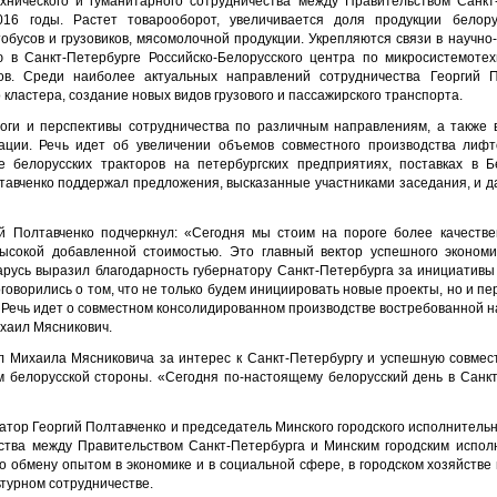
технического и гуманитарного сотрудничества между Правительством
Санкт
016 годы. Растет товарооборот, увеличивается доля продукции белор
втобусов и грузовиков, мясомолочной продукции. Укрепляются связи в научно-
ию в
Санкт-Петербурге
Российско-Белорусского центра по микросистемотех
ов. Среди наиболее актуальных направлений сотрудничества Георгий П
кластера, создание новых видов грузового и пассажирского транспорта.
тоги и перспективы сотрудничества по различным направлениям, а также 
ации. Речь идет об увеличении объемов совместного производства лифт
ке белорусских тракторов на петербургских предприятиях, поставках в Б
лтавченко поддержал предложения, высказанные участниками заседания, и д
ий Полтавченко подчеркнул: «Сегодня мы стоим на пороге более качеств
ысокой добавленной стоимостью. Это главный вектор успешного экономич
арусь выразил благодарность губернатору
Санкт-Петербурга
за инициативы 
говорились о том, что не только будем инициировать новые проекты, но и п
 Речь идет о совместном консолидированном производстве востребованной н
ихаил Мясникович.
л Михаила Мясниковича за интерес к
Санкт-Петербургу
и успешную совмест
м белорусской стороны. «Сегодня по-настоящему белорусский день в
Санкт
атор Георгий Полтавченко и председатель Минского городского исполнитель
ества между Правительством
Санкт-Петербурга
и Минским городским испол
о обмену опытом в экономике и в социальной сфере, в городском хозяйстве
ьтурном сотрудничестве.