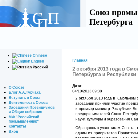
Союз промы
Петербурга
Chinese
Главная
English
Русский
2 октября 2013 года в См
Петербурга и Республики
Дата:
О Союзе
04/10/2013 09:38
Блог А.А.Турчака
Вступить в Союз
2 октября 2013 года в Смольном 
Деятельность Союза
заседании приняли участие пред
Заседания Президиумов
и премьер-министр Республики Б
и Общие собрания
предпринимателей Санкт-Петербур
МФ "Российский
науки, культуры и образования
Сан
промышленник"
Контакты
Обращаясь к участникам Совета,
Вход
одним из приоритетов Правител