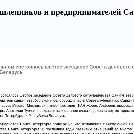
шленников и предпринимателей Са
ольном состоялось шестое заседание Совета делового 
 Беларусь
состоялось шестое заседание Совета делового сотрудничества
Санкт-Петер
седатели
санкт-петербургской
и белорусской части Совета губернатор
Санкт-П
еларусь Михаил Мясникович, вице-президент РАН Жорес Алферов, председ
га Анатолий Турчак, представители органов власти, деловых кругов, пром
кт-Петербурга
и Республики Беларусь.
 губернатор
Санкт-Петербурга
подчеркнул, что отношения с Республикой Бе
ьства
Санкт-Петербурга
. В последние годы развитию отношений во многом 