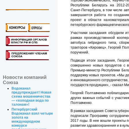
торгово-экономического, научно-
Республики Беларусь на 2012-2
Санкт-Петербурга
, в том числе а
завершается работа по создан
проект в области наноматериал
петербургского фармацевтического 
Участники заседания обсудили и
рамках производственной коопер
автобуса гибридного типа, сбор
тракторов «Кировец». Георгий По
поручений.
Подводя итоги заседания, Георг
совершенно новых продуктов с в
Премьер-министр Республики Бел
поддержку новых проектов. «Мы до
Новости компаний
и инновационного сотрудничества.
Союза
государств продукции», - сказал М
Водоканал
предупреждает! Новая
Георгий Полтавченко поблагодари
схема мошенничества
других важных событий с участие
— «холодная вода по
Полтавченко.
талонам»!
Петербургский
В рамках заседания Совета губерн
Водоканал взял четыре
подписали Программу сотруднич
золота на
2017 годы. В нее вошли проекты п
международном
развитии здравоохранения и в кул
конкурсе