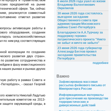
-Петербурга
и Правительством
6 июля 2026 года ушел из жизни
усских предприятий на рынке
Владимир Валентинович
Окрепилов
технической сфере. Так, сейчас
нике, реализуется совместный
30 июня 2026 года состоялось
выездное заседание
олтавченко отметил развитие
Общественного совета при
администрации Московского
района Санкт-Петербурга
вопросы активизации работы в
ового оборудования, создании
Благодарности А.А.Турчаку за
поддержку героико-
еларусь сельскохозяйственных
патриотического проекта "Никто
ал по ним ряд соответствующих
не забыт и ничто не забыто"
23 июня 2026 года губернатор
Александр Беглов провел
енной кооперации по созданию
заседание правительства
еского развития двух стран».
Петербурга
по развитию сотрудничества и
подробнее
ерейдем в фазу инвестиционного
а наших рынках и рынках других
Важно
ную работу в рамках Совета и
Зафиксирована массовая
-Петербурге
», - сказал Георгий
рассылка фейкового письма от
Минпромторга России
Информационные материалы
ного комитета Николай Ладутько
для пресечения на производстве
нительным комитетом на 2013-
террористических и
 и защите окружающей среды, в
диверсионных действий