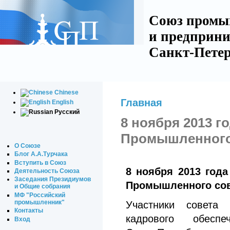
Союз промы
и предприни
Санкт-Петер
Chinese
Главная
English
Русский
8 ноября 2013 г
Промышленного 
О Союзе
Блог А.А.Турчака
Вступить в Союз
8 ноября 2013 год
Деятельность Союза
Заседания Президиумов
Промышленного сов
и Общие собрания
МФ "Российский
промышленник"
Участники совета
Контакты
кадрового обесп
Вход