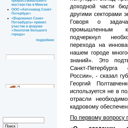
профессионального
мастерства в Минске
доходной части бю
ООО «Автозавод Санкт-
другими секторами э
Петербург»
«Водоканал Санкт-
Говоря о задача
Петербурга» принял
участие в форуме
промышленным ко
«Экология большого
города»
подчеркнул необх
подробнее
перехода на иннова
нашем городе много
знаний». Это под
Санкт-Петербурга
«Л
России», - сказал гу
Георгий Полтавчен
используется не в п
отрасли необходим
кадровому обеспечен
По первому вопросу 