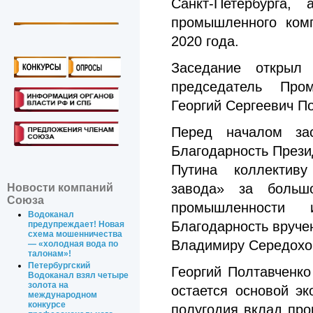
Санкт-Петербурга
, а
промышленного ком
2020 года.
Заседание открыл 
председатель Пром
Георгий Сергеевич П
Перед началом зас
Благодарность През
Путина коллективу
завода» за больш
Новости компаний
Союза
промышленности 
Водоканал
Благодарность вруче
предупреждает! Новая
схема мошенничества
Владимиру Середохо
— «холодная вода по
талонам»!
Петербургский
Георгий Полтавченк
Водоканал взял четыре
золота на
остается основой эк
международном
конкурсе
полугодия вклад пр