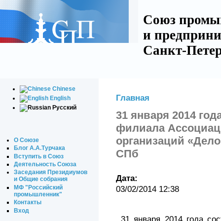
Союз промы
и предприни
Санкт-Петер
Chinese
Главная
English
Русский
31 января 2014 год
филиала Ассоциаци
организаций «Дело
О Союзе
Блог А.А.Турчака
СПб
Вступить в Союз
Деятельность Союза
Заседания Президиумов
Дата:
и Общие собрания
МФ "Российский
03/02/2014 12:38
промышленник"
Контакты
Вход
31 января 2014 года со