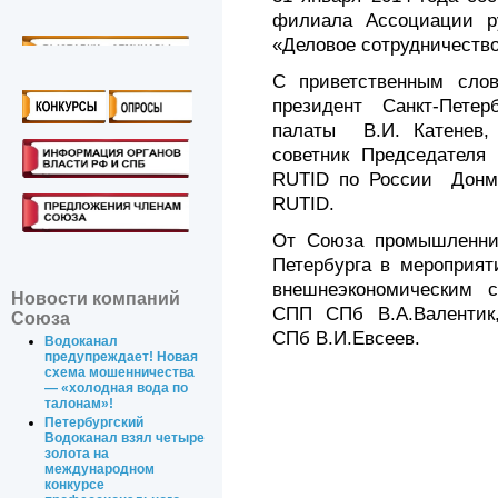
филиала Ассоциации ру
«Деловое сотрудничество
С приветственным сло
президент Санкт-Петер
палаты В.И. Катенев,
советник Председателя
RUTID по России Донм
RUTID.
От Союза промышленник
Петербурга в мероприят
внешнеэкономическим с
Новости компаний
СПП СПб В.А.Валентик
Союза
СПб В.И.Евсеев.
Водоканал
предупреждает! Новая
схема мошенничества
— «холодная вода по
талонам»!
Петербургский
Водоканал взял четыре
золота на
международном
конкурсе