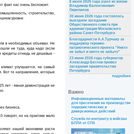
6 июля 2026 года ушел из жизни
т факт нас очень беспокоит.
Владимир Валентинович
Окрепилов
омышленность, строительство,
30 июня 2026 года состоялось
нешнем уровне.
выездное заседание
Общественного совета при
администрации Московского
района Санкт-Петербурга
Благодарности А.А.Турчаку за
шли в необходимых объемах. Не
поддержку героико-
патриотического проекта "Никто
ошли не туда, куда надо (если
не забыт и ничто не забыто"
кие кредиты отнюдь не дешевые -
23 июня 2026 года губернатор
Александр Беглов провел
заседание правительства
 климат улучшается, не самый
Петербурга
. Вот те направления, которые
подробнее
25 лет - явная демонстрация не
но.
Важно
Информационные материалы
для пресечения на производстве
террористических и
без бизнеса.
диверсионных действий
0 говорят, но на практике мало
Служба по контракту в войсках
БПЛА от СПб
воляют нашей экономике расти