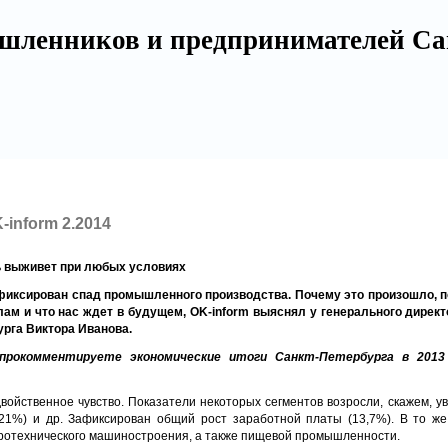
шленников и предпринимателей Са
inform 2.2014
 выживет при любых условиях
афиксирован спад промышленного производства. Почему это произошло, п
ам и что нас ждет в будущем, OK-inform выяснял у генерального дирек
рга Виктора Иванова.
 прокомментируете экономические итоги Санкт-Петербурга в 2013
войственное чувство. Показатели некоторых сегментов возросли, скажем, у
 (21%) и др. Зафиксирован общий рост заработной платы (13,7%). В то ж
ктротехнического машиностроения, а также пищевой промышленности.