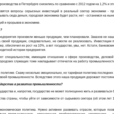
изводства в Петербурге снизились по сравнению с 2012 годом на 1,2% и это
вятся вопросы серьезных инвестиций в реальный сектор экономики - пр
дывать сюда деньги, городская экономика будет расти, нет - останемся на ны
ий и прорывов в экономике.
а?
редприятия произвели меньше продукции, чем планировали. Заказов не на
 своей продукции, следовательно, не смогли ее реализовать. Инвестиции п
р, обеспечил их рост на 10%, а вот государство, увы, нет. Кстати, банковс
кредитной истории предприятия.
вует специальностям, имеющим отношение к сфере производства, деловой
ородских служащих тоже накладывает отпечаток на работу промышленности
 политике. Скажу несколько эмоционально, но тарифная политика последних 
своей промышленности. Вследствие этого наша продукция дорожает постоян
государства в развитии промышленности?
сударства и, напротив, государство не может полноценно жить и развиваться 
тва страны, чтобы уйти от зависимости от сырьевого сектора (об этом лет 1
экономическая политика. Нужно активнее развивать отрасли, которые поз