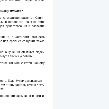
ужно создавать здесь новые,
вашему мнению?
тке стратегии развития Санкт-
ыло непонятно, за счет чего,
 для существования и развития
ния и, в частности, там есть
 нет, сроки ее создания также
ся на ощущения опытных людей
живут в любых условиях.
ться, как мне кажется, нашему
ость. Если будем развиваться -
е будет прирастать. Нужно 5-6%.
ва.
лноценного развития экономики,