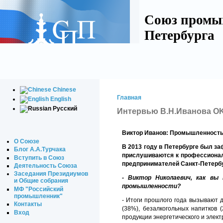
Союз промы
Петербурга
Chinese
Главная
English
Русский
Интервью В.Н.Иванова OK-
Виктор Иванов: Промышленность
О Союзе
В 2013 году в Петербурге был з
Блог А.А.Турчака
прислушиваются к профессионал
Вступить в Союз
предпринимателей Санкт-Петербу
Деятельность Союза
Заседания Президиумов
- Виктор Николаевич, как вы
и Общие собрания
промышленности?
МФ "Российский
промышленник"
- Итоги прошлого года вызывают д
Контакты
(38%), безалкогольных напитков
Вход
продукции энергетического и эле