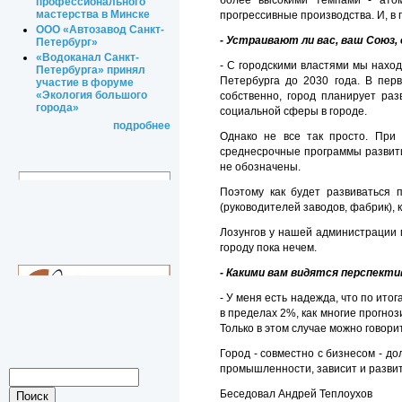
более высокими темпами - атом
профессионального
мастерства в Минске
прогрессивные производства. И, в п
ООО «Автозавод Санкт-
- Устраивают ли вас, ваш Союз
Петербург»
«Водоканал Санкт-
- С городскими властями мы наход
Петербурга» принял
Петербурга до 2030 года. В пер
участие в форуме
«Экология большого
собственно, город планирует раз
города»
социальной сферы в городе.
подробнее
Однако не все так просто. При 
среднесрочные программы развити
не обозначены.
Поэтому как будет развиваться 
(руководителей заводов, фабрик), 
Лозунгов у нашей администрации м
городу пока нечем.
- Какими вам видятся перспект
- У меня есть надежда, что по ит
в пределах 2%, как многие прогноз
Только в этом случае можно говори
Город - совместно с бизнесом - д
промышленности, зависит и развити
Беседовал Андрей Теплоухов