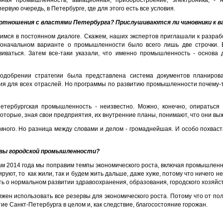
ная промышленность, авиационная, приборостроение, электроника, - н
ервую очередь, в Петербурге, где для этого есть все условия.
, отношения с властями Петербурга? Прислушиваются ли чиновники к 
имся в постоянном диалоге. Скажем, наших экспертов приглашали к разрабо
воначальном варианте о промышленности было всего лишь две строчки. Б
виваться. Затем все-таки указали, что именно промышленность - основа
одобрении стратегии была представлена система документов планирова
я для всех отраслей. Но программы по развитию промышленности почему-то
петербургская промышленность - неизвестно. Можно, конечно, опирать
которые, зная свои предприятия, их внутренние планы, понимают, что они вы
ного. Но разница между словами и делом - громаднейшая. И особо похваста
ивы городской промышленности?
огам 2014 года мы поправим темпы экономического роста, включая промышленн
ируют, то как жили, так и будем жить дальше, даже хуже, потому что ничего н
ть о нормальном развитии здравоохранения, образования, городского хозяйст
олжен использовать все резервы для экономического роста. Потому что от по
е Санкт-Петербурга в целом и, как следствие, благосостояние горожан.