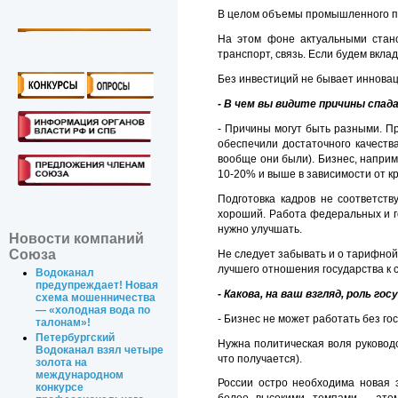
В целом объемы промышленного про
На этом фоне актуальными стано
транспорт, связь. Если будем вкла
Без инвестиций не бывает инновац
- В чем вы видите причины спад
- Причины могут быть разными. П
обеспечили достаточного качества
вообще они были). Бизнес, наприме
10-20% и выше в зависимости от 
Подготовка кадров не соответст
хороший. Работа федеральных и г
нужно улучшать.
Новости компаний
Союза
Не следует забывать и о тарифной
лучшего отношения государства к 
Водоканал
предупреждает! Новая
- Какова, на ваш взгляд, роль 
схема мошенничества
— «холодная вода по
- Бизнес не может работать без го
талонам»!
Петербургский
Нужна политическая воля руководс
Водоканал взял четыре
что получается).
золота на
международном
России остро необходима новая 
конкурсе