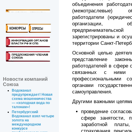
объединения работодат
(межотраслевые) об
работодатели (юридиче
организации, об
предпринимательск
зарегистрированы и осу
территории Санкт-Петерб
Основной целью деяте
представление закон
работодателей в сфере 
связанных с ними э
профессиональными с
Новости компаний
Союза
органами государствен
Водоканал
самоуправления.
предупреждает! Новая
схема мошенничества
Другими важными целями
— «холодная вода по
талонам»!
проведение согласов
Петербургский
Водоканал взял четыре
сфере занятости, п
золота на
заработной платы
международном
конкурсе
страхования, пенсион