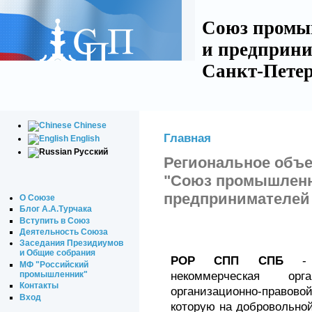
Союз промы
и предприни
Санкт-Петер
Chinese
Главная
English
Русский
Региональное объе
"Союз промышленн
предпринимателей 
О Союзе
Блог А.А.Турчака
Вступить в Союз
Деятельность Союза
Заседания Президиумов
и Общие собрания
POP СПП СПБ
- с
МФ "Российский
промышленник"
некоммерческая орг
Контакты
организационно-правово
Вход
которую на добровольно