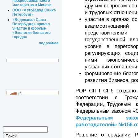
профессионального
мастерства в Минске
другим вопросам соц
ООО «Автозавод Санкт-
и трудовых отношени
Петербург»
участие в органах со
«Водоканал Санкт-
Петербурга» принял
взаимоотношени
участие в форуме
представителям
«Экология большого
города»
государственной вл
подробнее
уровне в перегово
регулирующих соци
ними экономичес
указанных соглашени
формирование благоп
развития бизнеса, ро
POP СПП СПб создано и
соответствии с Граж
Федерации, Трудовым к
Федеральным законом «О
Федеральным зак
работодателей» №156 от 
Решение о создании 