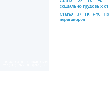
Статья 35 ТК РФ. К
социально-трудовых о
Статья 37 ТК РФ. По
переговоров
191060, Санкт-Петербург, Смольный проезд, дом 1, литер Б
тел.(812) 576-76-81, факс (812) 576-77-92 E-mail: spp@spp.spb.ru