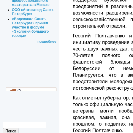
профессионального
мастерства в Минске
предприятий в различны
ООО «Автозавод Санкт-
возможности расширени
Петербург»
сельскохозяйственной 
«Водоканал Санкт-
Петербурга» принял
строительной отрасли.
участие в форуме
«Экология большого
Георгий Полтавченко 
города»
инициативу проведения 
подробнее
честь двух важных дат, 
70-летия полного о
фашистской блокады
Белоруссии от немец
Планируется, что в ак
представители молодежн
исторической реконструк
Как отметил губернатор,
только официальную част
ветераны могли пооб
красивая, важная, он
прошлом, о подвигах н
Георгий Полтавченко.