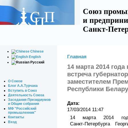
Союз промы
и предприни
Санкт-Петер
Chinese
Главная
English
Русский
14 марта 2014 год
встреча губернатор
заместителем Пре
О Союзе
Блог А.А.Турчака
Республики Белар
Вступить в Союз
Деятельность Союза
Заседания Президиумов
Дата:
и Общие собрания
МФ "Российский
17/03/2014 11:47
промышленник"
14 марта 2014 год
Контакты
Вход
Санкт-Петербурга
Георги