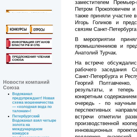
заместителем Премьер-
Петром Прокоповичем и 
также приняли участие 
Игорь Голиков и пред
связям
Санкт-Петербурга
В мероприятии приня
промышленников и пред
Анатолий Турчак.
На встрече обсуждалис
рабочего заседания Со
Санкт-Петербурга
и Респу
Новости компаний
Георгий Полтавченко,
Союза
результаты, и теперь
Водоканал
конкретным содержанием
предупреждает! Новая
очередь - по научным
схема мошенничества
— «холодная вода по
перспективных направл
талонам»!
встречи отметили раз
Петербургский
Водоканал взял четыре
производственной коопе
золота на
международном
инновационных проект
конкурсе
поддержке вузовской