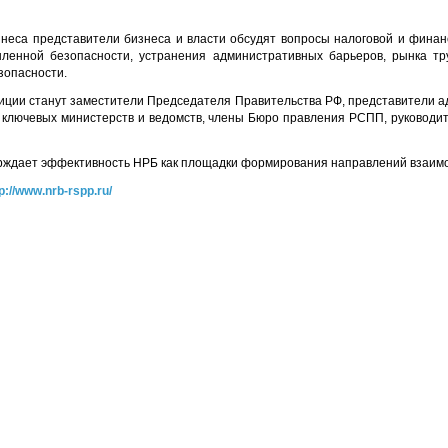
изнеса представители бизнеса и власти обсудят вопросы налоговой и финан
шленной безопасности, устранения административных барьеров, рынка тр
зопасности.
иции станут заместители Председателя Правительства РФ, представители 
 ключевых министерств и ведомств, члены Бюро правления РСПП, руководи
ерждает эффективность НРБ как площадки формирования направлений взаимо
p://www.nrb-rspp.ru/