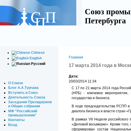
Союз промы
Петербурга
Chinese
Главная
English
Русский
17 марта 2014 года в Моск
Дата:
20/03/2014 11:34
О Союзе
Блог А.А.Турчака
С 17 по 21 марта 2014 года Росс
Вступить в Союз
(НРБ) - ключевое мероприятие,
Деятельность Союза
государства и бизнеса.
Заседания Президиумов
В ходе председательства РСПП в 
и Общие собрания
МФ "Российский
диалога бизнеса и власти стран «Г
промышленник"
В рамках VII Недели российского
Контакты
«Деловой восьмерке». Кроме того
Вход
сформирован состав Национальн