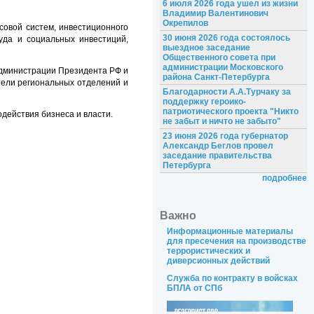
6 июля 2026 года ушел из жизни
Владимир Валентинович
Окрепилов
совой систем, инвестиционного
30 июня 2026 года состоялось
уда и социальных инвестиций,
выездное заседание
Общественного совета при
администрации Московского
администрации Президента РФ и
района Санкт-Петербурга
тели региональных отделений и
Благодарности А.А.Турчаку за
поддержку героико-
патриотического проекта "Никто
действия бизнеса и власти.
не забыт и ничто не забыто"
23 июня 2026 года губернатор
Александр Беглов провел
заседание правительства
Петербурга
подробнее
Важно
Информационные материалы
для пресечения на производстве
террористических и
диверсионных действий
Служба по контракту в войсках
БПЛА от СПб