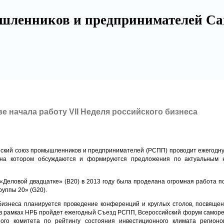
шленников и предпринимателей Са
ве начала работу VII Неделя российского бизнеса
ийский союз промышленников и предпринимателей (РСПП) проводит ежегодн
 на котором обсуждаются и формируются предложения по актуальным 
«Деловой двадцатке» (В20) в 2013 году была проделана огромная работа п
руппы 20» (G20).
 бизнеса планируется проведение конференций и круглых столов, посвящ
, в рамках НРБ пройдет ежегодный Съезд РСПП, Всероссийский форум саморе
ого комитета по рейтингу состояния инвестиционного климата регионов