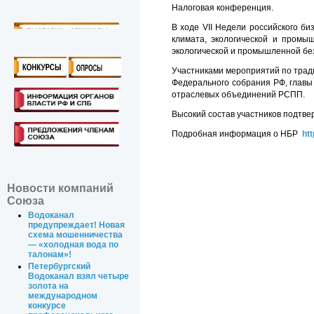
Налоговая конференция.
В ходе VII Недели российского б
климата, экологической и промы
экологической и промышленной бе
Участниками мероприятий по трад
Федерального собрания РФ, главы
отраслевых объединений РСПП.
Высокий состав участников подтв
Подробная информация о НБР
htt
Новости компаний
Союза
Водоканал
предупреждает! Новая
схема мошенничества
— «холодная вода по
талонам»!
Петербургский
Водоканал взял четыре
золота на
международном
конкурсе