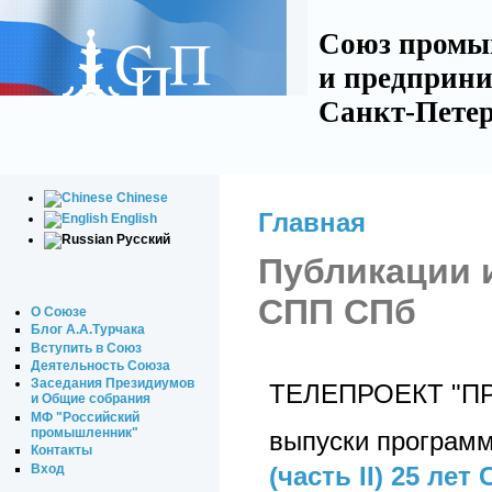
Союз промы
и предприни
Санкт-Петер
Chinese
Главная
English
Русский
Публикации 
СПП СПб
О Союзе
Блог А.А.Турчака
Вступить в Союз
Деятельность Союза
Заседания Президиумов
ТЕЛЕПРОЕКТ "
и Общие собрания
МФ "Российский
промышленник"
выпуски програм
Контакты
Вход
(часть II)
25 лет 