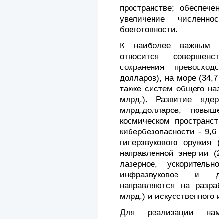
пространстве; обеспече
увеличение числен
боеготовности.
К наиболее важным н
относится совершен
сохранения превосхо
долларов), на море (34,7
также систем общего на
млрд.). Развитие яде
млрд.долларов, повы
космическом пространст
кибербезопасности - 9,6
гиперзвукового оружия 
направленной энергии (
лазерное, ускорительно
инфразвуковое и д
направляются на разра
млрд.) и искусственного 
Для реализации на