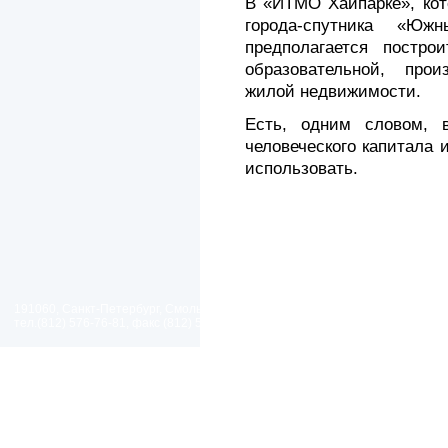
В «ИТМО Хайпарке», кот
города-спутника «Ю
предполагается постро
образовательной, прои
жилой недвижимости.
Есть, одним словом, в
человеческого капитала 
использовать.
191060, Санкт-Петербург, Смольный проезд, дом 1, литер Б
тел.(812) 576-76-81, факс (812) 576-77-92 E-mail: spp@spp.spb.ru