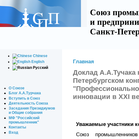
Союз промы
и предприни
Санкт-Петер
Chinese
Главная
English
Русский
Доклад А.А.Тучака н
Петербургском кон
"Профессиональное
О Союзе
Блог А.А.Турчака
инновации в XXI ве
Вступить в Союз
Деятельность Союза
Заседания Президиумов
и Общие собрания
МФ "Российский
промышленник"
Уважаемые участники к
Контакты
Вход
Союз промышленников