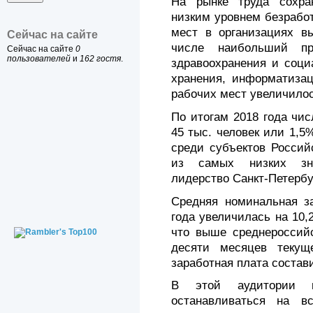
На рынке труда сохра
низким уровнем безрабо
мест в организациях вы
Сейчас на сайте
числе наибольший пр
Сейчас на сайте
0
пользователей
и
162 гостя
.
здравоохранения и соци
хранения, информатизац
рабочих мест увеличилос
По итогам 2018 года чи
45 тыс. человек или 1,5
среди субъектов Россий
из самых низких зна
лидерство Санкт-Петербу
Средняя номинальная за
года увеличилась на 10,
что выше среднероссийс
десяти месяцев текущ
заработная плата состави
В этой аудитории н
останавливаться на в