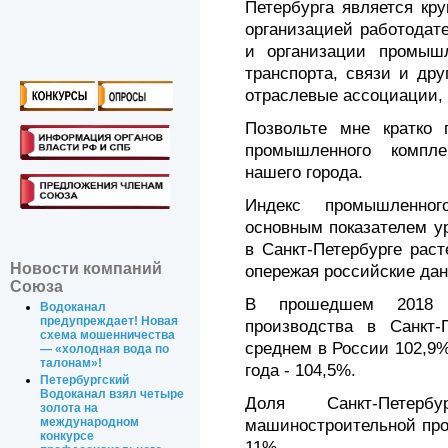
Петербурга является кр
организацией работодат
и организации промышле
транспорта, связи и дру
отраслевые ассоциации, 
Позвольте мне кратко 
промышленного компле
нашего города.
Индекс промышленног
основным показателем у
в Санкт-Петербурге рас
Новости компаний
опережая российские дан
Союза
В прошедшем 2018 г
Водоканал
предупреждает! Новая
производства в Санкт-
схема мошенничества
среднем в России 102,9%
— «холодная вода по
талонам»!
года - 104,5%.
Петербургский
Водоканал взял четыре
Доля Санкт-Пете
золота на
международном
машиностроительной про
конкурсе
11%.